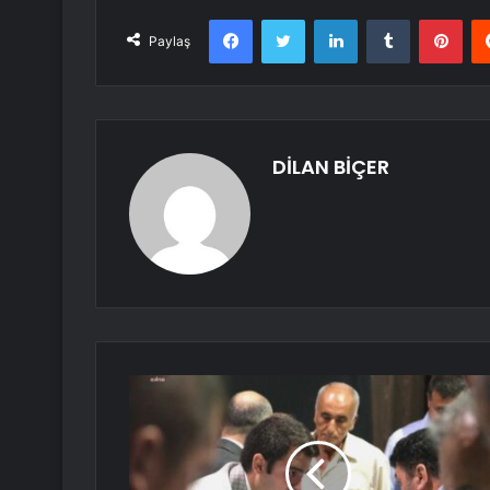
Facebook
Twitter
LinkedIn
Tumblr
Pint
Paylaş
DİLAN BİÇER