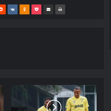
erest
Reddit
VKontakte
Odnoklassniki
Pocket
E-Posta ile paylaş
Yazdır