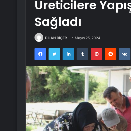
Üreticilere Yap
Sağladı
DİLAN BİÇER
Mayıs 25, 2024
Facebook
Twitter
LinkedIn
Tumblr
Pinterest
Reddit