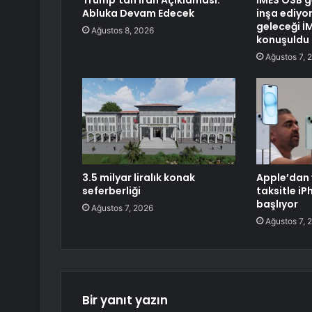
Trump’tan İran Açıklaması:
İMES OSB g
Abluka Devam Edecek
inşa ediyor
geleceği İ
Ağustos 8, 2026
konuşuldu
Ağustos 7, 
3.5 milyar liralık konak
Apple’dan 
seferberliği
taksitle i
başlıyor
Ağustos 7, 2026
Ağustos 7, 
Bir yanıt yazın