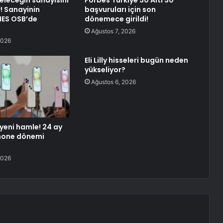
eleceğin sanayisini
Forbes Türkiye 30 Altı 30
! Sanayinin
başvuruları için son
MES OSB’de
dönemece girildi!
Ağustos 7, 2026
2026
Eli Lilly hisseleri bugün neden
yükseliyor?
Ağustos 6, 2026
yeni hamle! 24 ay
Phone dönemi
2026