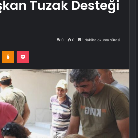
ışkan Tuzak Desteği
0
0
1 dakika okuma süresi
VKontakte
Odnoklassniki
Pocket