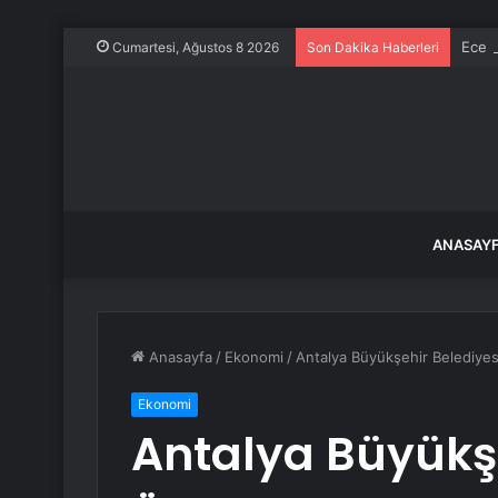
Ece E
Cumartesi, Ağustos 8 2026
Son Dakika Haberleri
ANASAY
Anasayfa
/
Ekonomi
/
Antalya Büyükşehir Belediyes
Ekonomi
Antalya Büyükşe