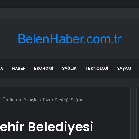
rken’den ‘yasak aşk’ açıklaması: Hukuki yollara başvuruyor
FA
HABER
EKONOMI
SAĞLIK
TEKNOLOJI
YAŞAM
i Üreticilere Yapışkan Tuzak Desteği Sağladı
hir Belediyesi