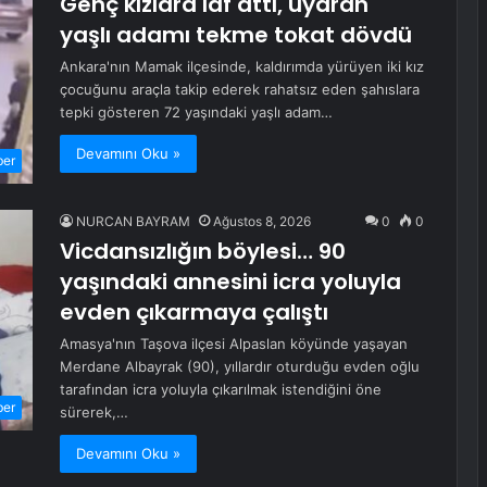
Genç kızlara laf attı, uyaran
yaşlı adamı tekme tokat dövdü
Ankara'nın Mamak ilçesinde, kaldırımda yürüyen iki kız
çocuğunu araçla takip ederek rahatsız eden şahıslara
tepki gösteren 72 yaşındaki yaşlı adam…
Devamını Oku »
ber
NURCAN BAYRAM
Ağustos 8, 2026
0
0
Vicdansızlığın böylesi… 90
yaşındaki annesini icra yoluyla
evden çıkarmaya çalıştı
Amasya'nın Taşova ilçesi Alpaslan köyünde yaşayan
Merdane Albayrak (90), yıllardır oturduğu evden oğlu
tarafından icra yoluyla çıkarılmak istendiğini öne
ber
sürerek,…
Devamını Oku »