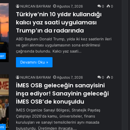
NURCAN BAYRAM
Ağustos 7, 2026
0
0
Türkiye’nin 10 yıldır kullandığı
kalıcı yaz saati uygulaması
Trump’ın da radarında
ABD Başkanı Donald Trump, yılda iki kez saatlerin ileri
ve geri alınması uygulamasının sona erdirilmesi
çağrısında bulundu. Kalıcı yaz saati…
ber
Devamını Oku »
NURCAN BAYRAM
Ağustos 7, 2026
0
0
İMES OSB geleceğin sanayisini
inşa ediyor! Sanayinin geleceği
İMES OSB’de konuşuldu
İMES Organize Sanayi Bölgesi, Stratejik Paydaş
Çalıştayı 2026'da kamu, üniversiteler, finans
kuruluşları ve sanayi temsilcilerini aynı masada
omi
buluşturdu. Üretimden ihracata,…