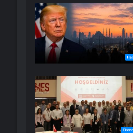
Ha
Ekon