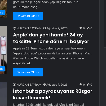
gömülü meşe ağacından yapılmış bir tabutun
uçurumdan aşağı…
ya
Devamını Oku »
NURCAN BAYRAM
Ağustos 7, 2026
0
0
Apple’dan yeni hamle! 24 ay
taksitle iPhone dönemi başlıyor
Apple'ın 28 Temmuz'da devreye alması beklenen
"Apple Upgrade" programıyla kullanıcılar iPhone, Mac,
iPad ve Apple Watch modellerine aylık taksitlerle
erişebilecek.…
omi
Devamını Oku »
NURCAN BAYRAM
Ağustos 7, 2026
0
0
İstanbul’a poyraz uyarısı: Rüzgar
kuvvetlenecek!
İstanbul Büyükşehir Belediyesi Afet İşleri Dairesi