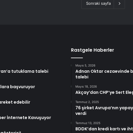
Sonraki sayfa
Rastgele Haberler
Mayıs 5, 2026
ran’a tutuklama talebi
Adnan Oktar cezaevinde bi
talebi
ollara başvuruyor
Mayıs 18, 2026
Akçay’dan CHP’ye Sert Eleşt
reket edebilir
Temmuz 2, 2025
76 şirket Avrupa’nın yapay 
verdi
iber İnternete Kavuşuyor
Temmuz 13, 2025
BDDK’dan kredi kartı ve ih