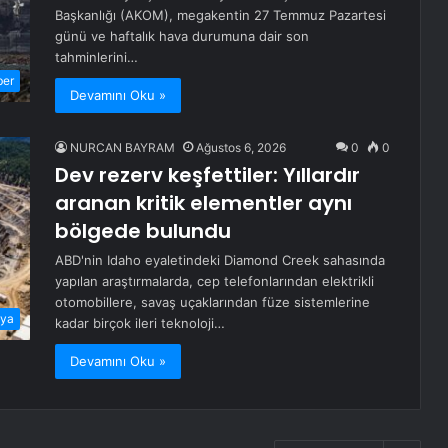
Başkanlığı (AKOM), megakentin 27 Temmuz Pazartesi
günü ve haftalık hava durumuna dair son
tahminlerini…
ber
Devamını Oku »
NURCAN BAYRAM
Ağustos 6, 2026
0
0
Dev rezerv keşfettiler: Yıllardır
aranan kritik elementler aynı
bölgede bulundu
ABD'nin Idaho eyaletindeki Diamond Creek sahasında
yapılan araştırmalarda, cep telefonlarından elektrikli
otomobillere, savaş uçaklarından füze sistemlerine
ya
kadar birçok ileri teknoloji…
Devamını Oku »