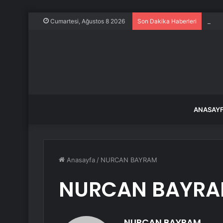
Ece E
Cumartesi, Ağustos 8 2026
Son Dakika Haberleri
ANASAY
Anasayfa
/
NURCAN BAYRAM
NURCAN BAYR
NURCAN BAYRAM