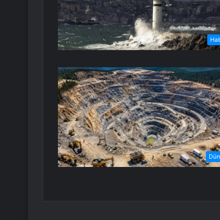
Ha
Dün