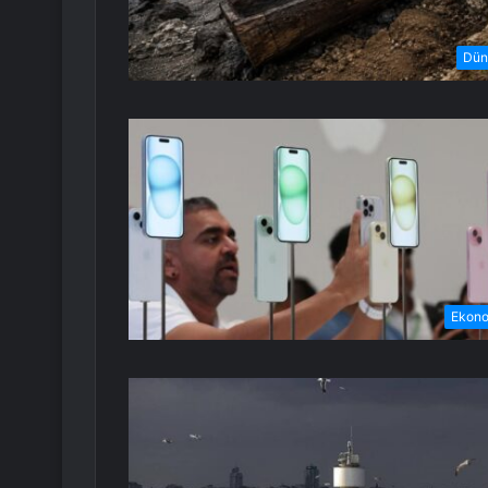
Dün
Ekon