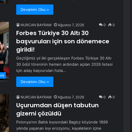
Devamını Oku »
NURCAN BAYRAM
Ağustos 7, 2026
0
0
Forbes Türkiye 30 Altı 30
başvuruları için son dönemece
girildi!
Geçtiğimiz yıl ilki gerçekleşen Forbes Türkiye 30 Altı
30 ödül töreninin hemen ardından açılan 2026 listesi
için aday başvuruları hızla…
omi
Devamını Oku »
NURCAN BAYRAM
Ağustos 7, 2026
0
0
Uçurumdan düşen tabutun
gizemi çözüldü
Polonya'nın Baltık kıyısındaki Bagicz köyünde 1899
yılında yaşanan kıyı erozyonu, kayalıkların içine