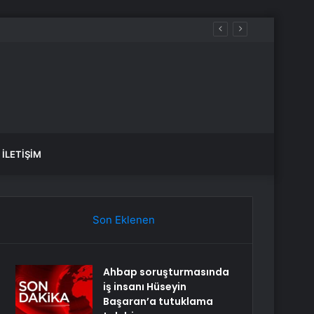
İLETIŞIM
Son Eklenen
Ahbap soruşturmasında
iş insanı Hüseyin
Başaran’a tutuklama