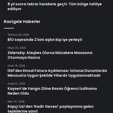
8 yıl sonra tekrar harekete geçti: Tüm bölge tahliye
ediliyor
Rastgele Haberler
Temmuz 29, 2026
BİO sayesinde 2 bini aşkın kişi işe yerleşti
Nisan 23, 2025
Zelenskiy: Ateşkes Olursa Müzakere Masasına
Oturmaya Hazırız
Ocak 19, 2026
İSKİ’den Emsal Fatura Açıklaması: İstisnai Durumlarda
Mevzuata Uygun Şekilde Yıllardır Uygulanmaktadır
Aralık 21, 2025
Kayseri’de Yangın Ziline Basan Öğrenci İzdihama
Neden Oldu
Mart 31, 2026
Rapçi Uzi’den ‘Kadir Gecesi’ paylaşımına gelen
tepkilerine yanıt