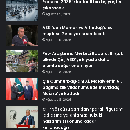
Porsche 2035’e kadar 9 bin kişiyi işten
çıkaracak
Ağustos 9, 2026
ASKİ’den Mamak ve Altındağ’a su
müjdesi: Gece yarısı verilecek
Ağustos 9, 2026
Pew Araştırma Merkezi Raporu: Birçok
ülkede Çin, ABD’ye kıyasla daha
olumlu değerlendiriliyor
Ağustos 8, 2026
Çin Cumhurbaşkanı Xi, Maldivler’in 61.
bağımsızlık yıldönümünde mevkidaşı
Muizzu’yu kutladı
Ağustos 8, 2026
CHP Sözcüsü Sarı’dan “paralı figüran”
iddiasına yalanlama: Hukuki
haklarımızı sonuna kadar
kullanacağız