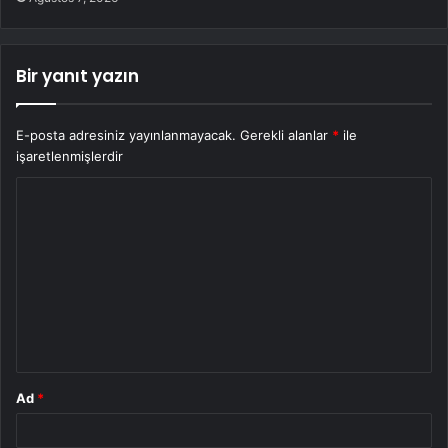
Bir yanıt yazın
E-posta adresiniz yayınlanmayacak.
Gerekli alanlar
*
ile
işaretlenmişlerdir
Y
o
r
u
m
*
Ad
*