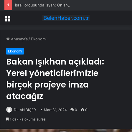
İsrail ordusunda isyan: Onlarca asker silahlarını bırakıp üssü terk etti
Menü
Anasayfa
/
Ekonomi
Ekonomi
Bakan Işıkhan açıkladı:
Yerel yöneticilerimizle
birçok projeye imza
atacağız
DİLAN BİÇER
Mart 31, 2024
0
0
1 dakika okuma süresi