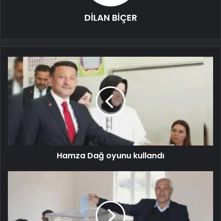
DİLAN BİÇER
Hamza Dağ oyunu kullandı