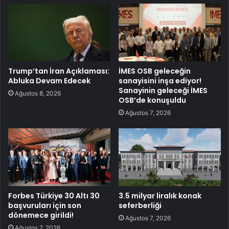
Trump’tan İran Açıklaması:
İMES OSB geleceğin
Abluka Devam Edecek
sanayisini inşa ediyor!
Sanayinin geleceği İMES
Ağustos 8, 2026
OSB’de konuşuldu
Ağustos 7, 2026
Forbes Türkiye 30 Altı 30
3.5 milyar liralık konak
başvuruları için son
seferberliği
dönemece girildi!
Ağustos 7, 2026
Ağustos 7, 2026