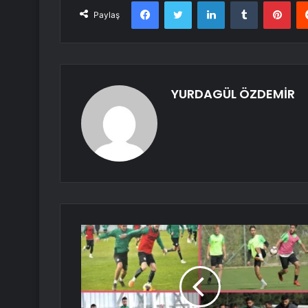
Facebook
Twitter
LinkedIn
Tumblr
Pint
Paylaş
YURDAGÜL ÖZDEMİR