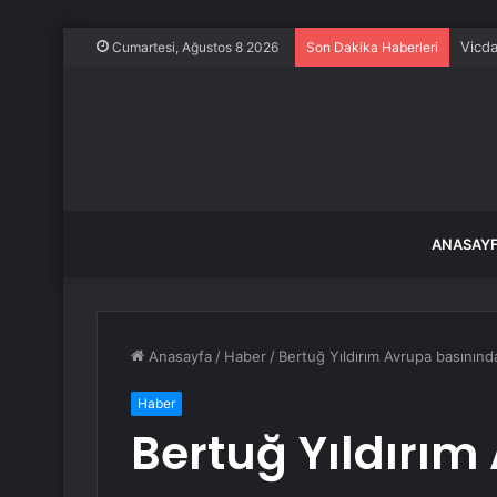
Vicda
Cumartesi, Ağustos 8 2026
Son Dakika Haberleri
ANASAY
Anasayfa
/
Haber
/
Bertuğ Yıldırım Avrupa basınınd
Haber
Bertuğ Yıldırım