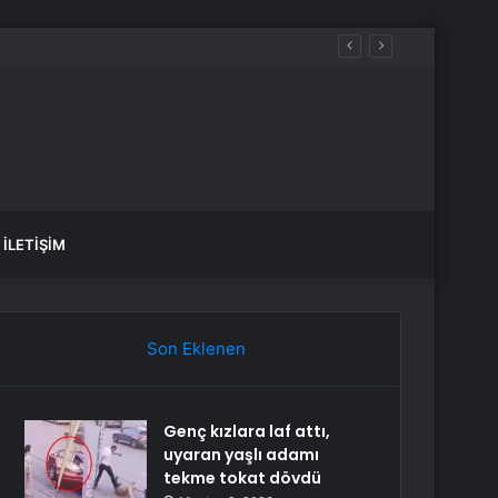
ıştı
İLETIŞIM
Son Eklenen
Genç kızlara laf attı,
uyaran yaşlı adamı
tekme tokat dövdü