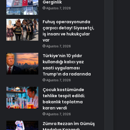
Gerginlik
Ağustos 7, 2026
Fuhuş operasyonunda
çarpıcı detay! Siyasetçi,
iş insanı ve hukukçular
var
Ağustos 7, 2026
Türkiye’nin 10 yıldır
kullandığı kalıcı yaz
saati uygulaması
Trump’ın da radarında
Ağustos 7, 2026
Çocuk kostümünde
tehlike tespit edildi;
bakanlık toplatma
kararı verdi
Ağustos 7, 2026
Zümra Rezzan İm Gümüş
Madalya Kazandı