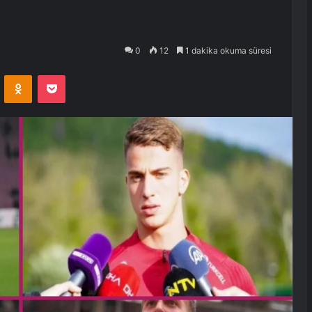
0
12
1 dakika okuma süresi
VKontakte
Odnoklassniki
Pocket