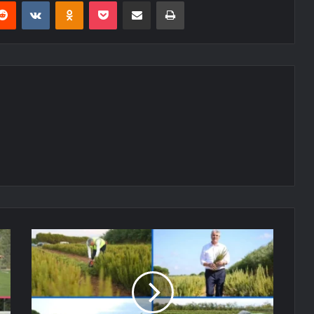
erest
Reddit
VKontakte
Odnoklassniki
Pocket
E-Posta ile paylaş
Yazdır