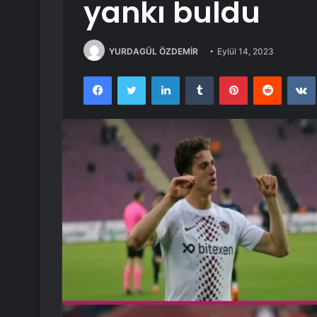
yankı buldu
YURDAGÜL ÖZDEMİR
Eylül 14, 2023
Facebook
Twitter
LinkedIn
Tumblr
Pinterest
Reddit