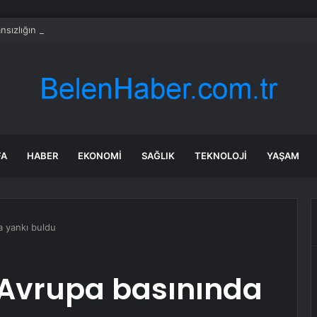
nsızlığın böylesi… 90 yaşındaki annesini icra yoluyla evden çıkarmaya çal
FA
HABER
EKONOMI
SAĞLIK
TEKNOLOJI
YAŞAM
a yankı buldu
 Avrupa basınında