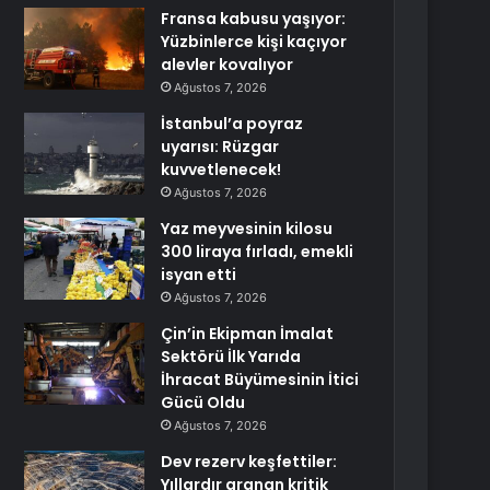
Fransa kabusu yaşıyor:
Yüzbinlerce kişi kaçıyor
alevler kovalıyor
Ağustos 7, 2026
İstanbul’a poyraz
uyarısı: Rüzgar
kuvvetlenecek!
Ağustos 7, 2026
Yaz meyvesinin kilosu
300 liraya fırladı, emekli
isyan etti
Ağustos 7, 2026
Çin’in Ekipman İmalat
Sektörü İlk Yarıda
İhracat Büyümesinin İtici
Gücü Oldu
Ağustos 7, 2026
Dev rezerv keşfettiler:
Yıllardır aranan kritik