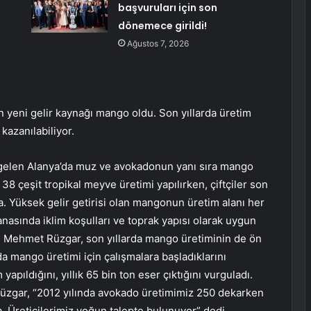
başvuruları için son
dönemece girildi!
Ağustos 7, 2026
n yeni gelir kaynağı mango oldu. Son yıllarda üretim
kazanılabiliyor.
 gelen Alanya’da muz ve avokadonun yanı sıra mango
38 çeşit tropikal meyve üretimi yapılırken, çiftçiler son
 Yüksek gelir getirisi olan mangonun üretim alanı her
anasında iklim koşulları ve toprak yapısı olarak uygun
 Mehmet Rüzgar, son yıllarda mango üretiminin de ön
nda mango üretimi için çalışmalara başladıklarını
apıldığını, yıllık 65 bin ton eser çıktığını vurguladı.
 Rüzgar, “2012 yılında avokado üretimimiz 250 dekarken
 Üreticilerimiz yoğun talepte bulunuyor” dedi.