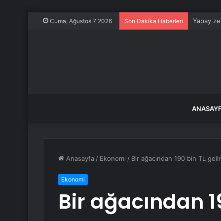
Yapay zek
Cuma, Ağustos 7 2026
Son Dakika Haberleri
ANASAY
Anasayfa
/
Ekonomi
/
Bir ağacından 190 bin TL geli
Ekonomi
Bir ağacından 19