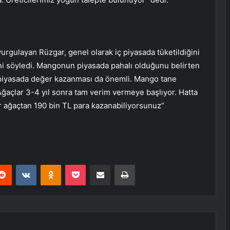
gulayan Rüzgar, genel olarak iç piyasada tüketildiğini
ini söyledi. Mangonun piyasada pahalı olduğunu belirten
piyasada değer kazanması da önemli. Mango tane
 Ağaçlar 3-4 yıl sonra tam verim vermeye başlıyor. Hatta
 Bir ağaçtan 190 bin TL para kazanabiliyorsunuz”
erest
Reddit
VKontakte
Odnoklassniki
Pocket
E-Posta ile paylaş
Yazdır