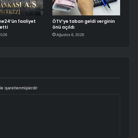
e24’ün faaliyet
ÖTV’ye taban geldi verginin
 etti
önü açıldı
2026
Ağustos 6, 2026
le işaretlenmişlerdir