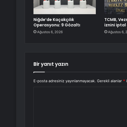
Niğde’de Kaçakçılık
TCMB, Vezn
Operasyonu: 9 Gözaltı
iznini iptal
Ağustos 6, 2026
Ağustos 6, 
Bir yanıt yazın
E-posta adresiniz yayınlanmayacak.
Gerekli alanlar
*
i
Y
o
r
u
m