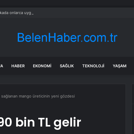
ada onlarca uygulamanın yerini tek asistan alabilir
FA
HABER
EKONOMI
SAĞLIK
TEKNOLOJI
YAŞAM
r sağlanan mango üreticinin yeni gözdesi
0 bin TL gelir