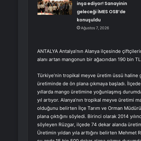
inşa ediyor! Sanayinin
geleceği İMES OSB’de
konuşuldu
Ağustos 7, 2026
ANTALYA Antalya’nın Alanya ilçesinde çiftçileri
alanı artan mangonun bir ağacından 190 bin TL 
Türkiye’nin tropikal meyve üretim üssü haline
üretiminde de ön plana çıkmaya başladı. İlçede 
yıllarda mango üretimine yoğunlaşmış durumda.
yıl artıyor. Alanya’nın tropikal meyve üretimi m
olduğunu belirten İlçe Tarım ve Orman Müdürü
plana çıktığını söyledi. Birinci olarak 2014 yılı
söyleyen Rüzgar, ilçede 74 dekar alanda üretim y
Üretimin yıldan yıla arttığını belirten Mehmet
şu anda 15 bin 500 dekar alana çıkmış durumda.