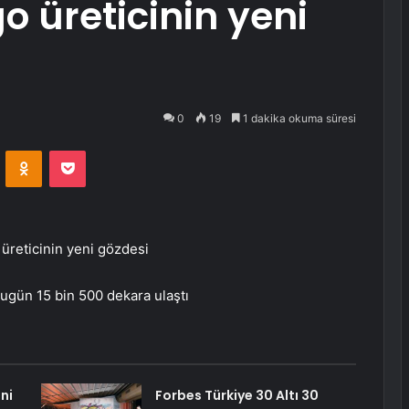
 üreticinin yeni
0
19
1 dakika okuma süresi
VKontakte
Odnoklassniki
Pocket
üreticinin yeni gözdesi
ugün 15 bin 500 dekara ulaştı
ni
Forbes Türkiye 30 Altı 30