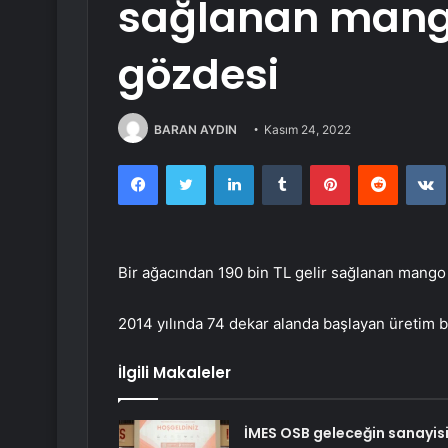
sağlanan mango
gözdesi
BARAN AYDIN
Kasım 24, 2022
Facebook
Twitter
LinkedIn
Tumblr
Pinterest
Reddit
Bir ağacından 190 bin TL gelir sağlanan mango 
2014 yılında 74 dekar alanda başlayan üretim b
İlgili Makaleler
İMES OSB geleceğin sanayisi