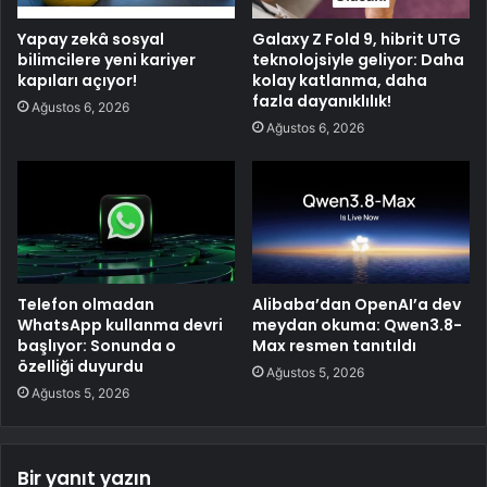
Yapay zekâ sosyal
Galaxy Z Fold 9, hibrit UTG
bilimcilere yeni kariyer
teknolojsiyle geliyor: Daha
kapıları açıyor!
kolay katlanma, daha
fazla dayanıklılık!
Ağustos 6, 2026
Ağustos 6, 2026
Telefon olmadan
Alibaba’dan OpenAI’a dev
WhatsApp kullanma devri
meydan okuma: Qwen3.8-
başlıyor: Sonunda o
Max resmen tanıtıldı
özelliği duyurdu
Ağustos 5, 2026
Ağustos 5, 2026
Bir yanıt yazın