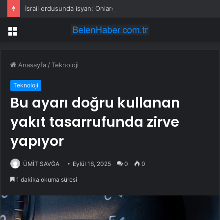
İsrail ordusunda isyan: Onlarca asker silahlarını bırakıp üssü terk etti
Menü
Anasayfa
/
Teknoloji
Teknoloji
Bu ayarı doğru kullanan
yakıt tasarrufunda zirve
yapıyor
ÜMİT SAVĞA
Eylül 16, 2025
0
0
1 dakika okuma süresi