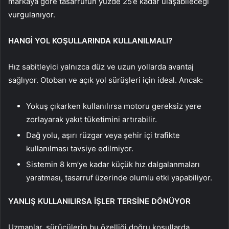
markaya göre tasarrufun yüzde 25’e kadar ulaşabileceği
vurgulanıyor.
HANGİ YOL KOŞULLARINDA KULLANILMALI?
Hız sabitleyici yalnızca düz ve uzun yollarda avantaj
sağlıyor. Otoban ve açık yol sürüşleri için ideal. Ancak:
Yokuş çıkarken kullanılırsa motoru gereksiz yere
zorlayarak yakıt tüketimini artırabilir.
Dağ yolu, aşırı rüzgar veya şehir içi trafikte
kullanılması tavsiye edilmiyor.
Sistemin 8 km’ye kadar küçük hız dalgalanmaları
yaratması, tasarruf üzerinde olumlu etki yapabiliyor.
YANLIŞ KULLANILIRSA İŞLER TERSİNE DÖNÜYOR
Uzmanlar, sürücülerin bu özelliği doğru koşullarda