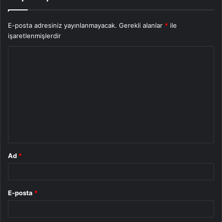
E-posta adresiniz yayınlanmayacak.
Gerekli alanlar
*
ile
işaretlenmişlerdir
Y
o
r
u
m
*
Ad
*
E-posta
*