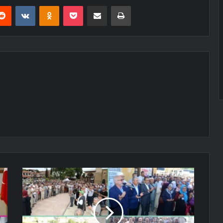
erest
Reddit
VKontakte
Odnoklassniki
Pocket
E-Posta ile paylaş
Yazdır