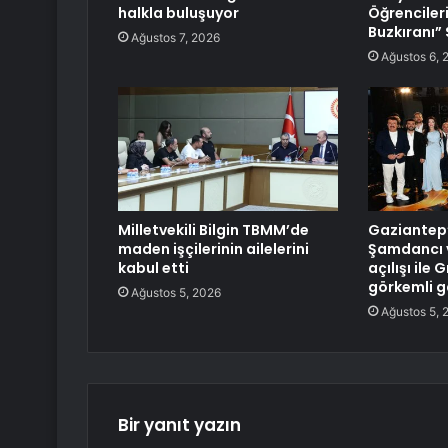
halkla buluşuyor
Öğrencileri
Buzkıranı” 
Ağustos 7, 2026
Ağustos 6, 
Milletvekili Bilgin TBMM’de
Gaziantep’t
maden işçilerinin ailelerini
Şamdancı 
kabul etti
açılışı ile
görkemli g
Ağustos 5, 2026
Ağustos 5, 
Bir yanıt yazın