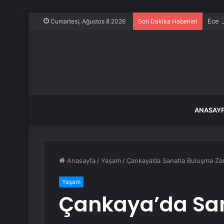
Ece E
Cumartesi, Ağustos 8 2026
Son Dakika Haberleri
ANASAY
Anasayfa
/
Yaşam
/
Çankaya’da Sanatla Buluşma Za
Yaşam
Çankaya’da Sa