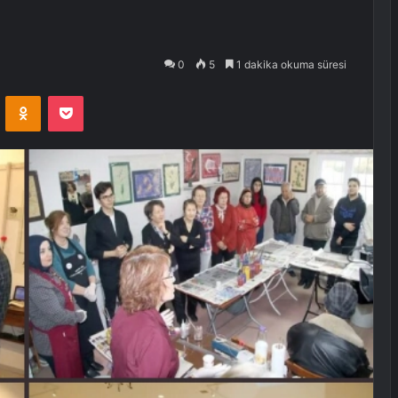
0
5
1 dakika okuma süresi
VKontakte
Odnoklassniki
Pocket