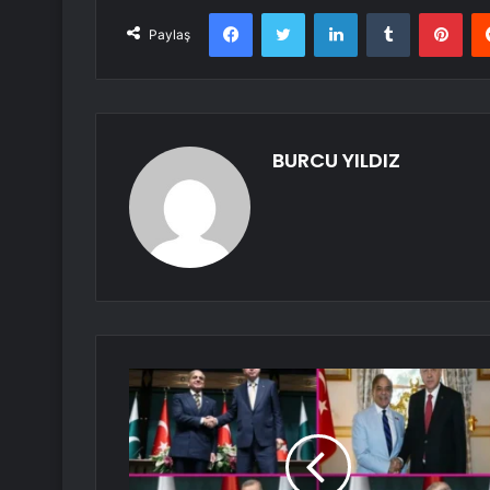
Facebook
Twitter
LinkedIn
Tumblr
Pint
Paylaş
BURCU YILDIZ