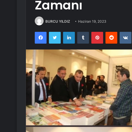
Zamanı
BURCU YILDIZ
Haziran 19, 2023
Facebook
Twitter
LinkedIn
Tumblr
Pinterest
Reddit