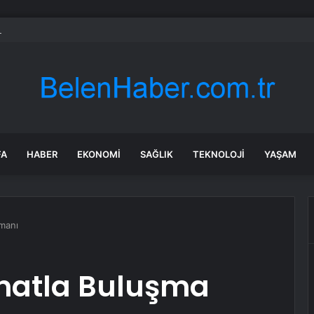
rken’den ‘yasak aşk’ açıklaması: Hukuki yollara başvuruyor
FA
HABER
EKONOMI
SAĞLIK
TEKNOLOJI
YAŞAM
manı
natla Buluşma