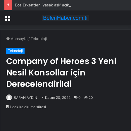
Ece Erken’den ‘yasak aşk’ açıklaması: Hukuki yollara başvuruyor
Menü
Anasayfa
/
Teknoloji
Teknoloji
Company of Heroes 3 Yeni
Nesil Konsollar için
Derecelendirildi
BARAN AYDIN
Kasım 20, 2022
0
20
1 dakika okuma süresi