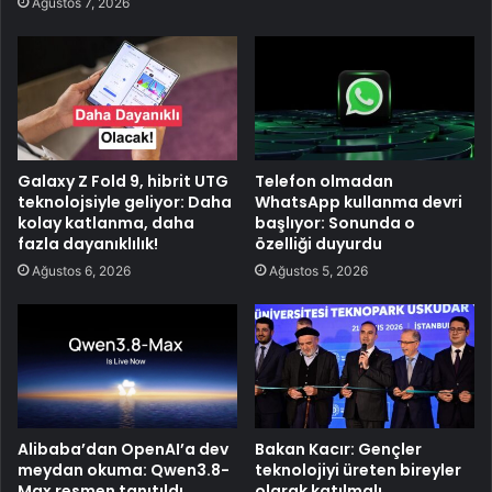
Ağustos 7, 2026
Galaxy Z Fold 9, hibrit UTG
Telefon olmadan
teknolojsiyle geliyor: Daha
WhatsApp kullanma devri
kolay katlanma, daha
başlıyor: Sonunda o
fazla dayanıklılık!
özelliği duyurdu
Ağustos 6, 2026
Ağustos 5, 2026
Alibaba’dan OpenAI’a dev
Bakan Kacır: Gençler
meydan okuma: Qwen3.8-
teknolojiyi üreten bireyler
Max resmen tanıtıldı
olarak katılmalı