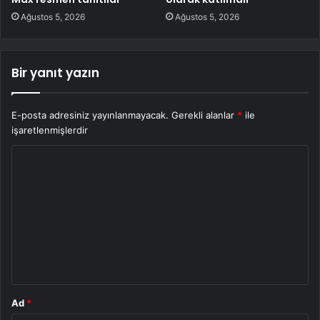
Ağustos 5, 2026
Ağustos 5, 2026
Bir yanıt yazın
E-posta adresiniz yayınlanmayacak.
Gerekli alanlar
*
ile
işaretlenmişlerdir
Y
o
r
u
m
*
Ad
*