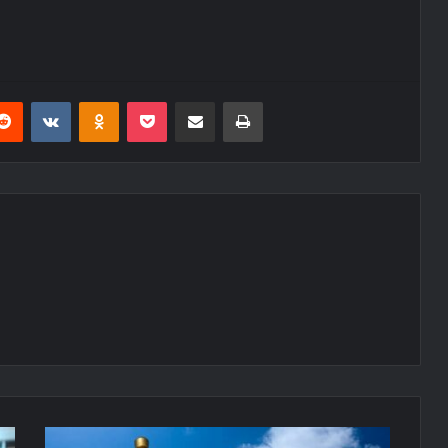
erest
Reddit
VKontakte
Odnoklassniki
Pocket
E-Posta ile paylaş
Yazdır