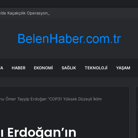
’de Kaçakçılık Operasyonu: 9 Gözaltı
FA
HABER
EKONOMI
SAĞLIK
TEKNOLOJI
YAŞAM
nu Ömer Tayyip Erdoğan “COP31 Yüksek Düzeyli İklim
 Erdoğan’ın