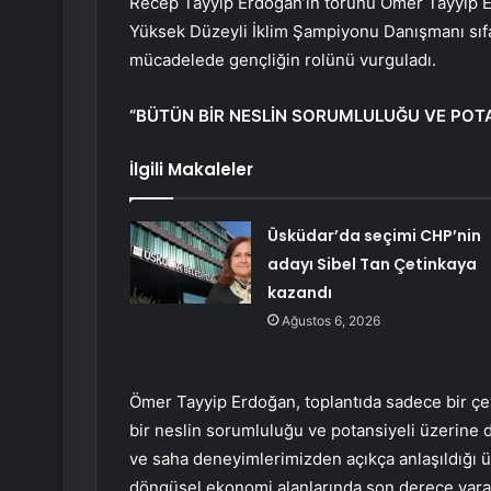
Recep Tayyip Erdoğan’ın torunu Ömer Tayyip 
Yüksek Düzeyli İklim Şampiyonu Danışmanı sıfat
mücadelede gençliğin rolünü vurguladı.
“BÜTÜN BİR NESLİN SORUMLULUĞU VE POTA
İlgili Makaleler
Üsküdar’da seçimi CHP’nin
adayı Sibel Tan Çetinkaya
kazandı
Ağustos 6, 2026
Ömer Tayyip Erdoğan, toplantıda sadece bir çe
bir neslin sorumluluğu ve potansiyeli üzerine d
ve saha deneyimlerimizden açıkça anlaşıldığı üz
döngüsel ekonomi alanlarında son derece yaratıcı