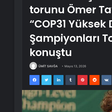
torunu Ömer Ta
“COP31 Yüksek D
Şampiyonları T
konuştu
ÜMİT SAVĞA
Mayıs 13, 2026
Facebook
Twitter
LinkedIn
Tumblr
Pinterest
Reddit