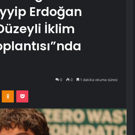
yyip Erdoğan
üzeyli İklim
oplantısı”nda
0
0
1 dakika okuma süresi
VKontakte
Odnoklassniki
Pocket