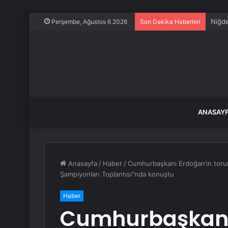
Niğde
Perşembe, Ağustos 6 2026
Son Dakika Haberleri
ANASAY
Anasayfa
/
Haber
/
Cumhurbaşkanı Erdoğan’ın toru
Şampiyonları Toplantısı”nda konuştu
Haber
Cumhurbaşkanı