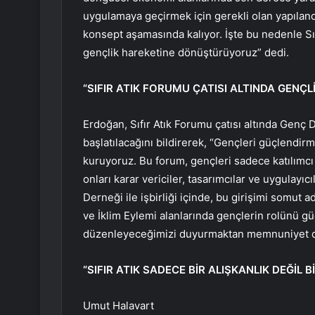
uygulamaya geçirmek için gerekli olan yapıland
konsept aşamasında kalıyor. İşte bu nedenle Sıf
gençlik hareketine dönüştürüyoruz” dedi.
“SIFIR ATIK FORUMU ÇATISI ALTINDA GEN
Erdoğan, Sıfır Atık Forumu çatısı altında Genç D
başlatılacağını bildirerek, “Gençleri güçlendir
kuruyoruz. Bu forum, gençleri sadece katılımcı
onları karar vericiler, tasarımcılar ve uygulayı
Derneği ile işbirliği içinde, bu girişimi somut 
ve İklim Eylemi alanlarında gençlerin rolünü g
düzenleyeceğimizi duyurmaktan memnuniyet duy
“SIFIR ATIK SADECE BİR ALIŞKANLIK DEĞİL B
Umut Halavart