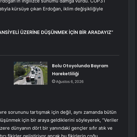
Erdoğan’ın İngilizce sunumu damga vurdu. COP31
ıyla kürsüye çıkan Erdoğan, iklim değişikliğiyle
NSİYELİ ÜZERİNE DÜŞÜNMEK İÇİN BİR ARADAYIZ”
Bolu Otoyolunda Bayram
Hareketliliği
Ağustos 6, 2026
vre sorununu tartışmak için değil, aynı zamanda bütün
üşünmek için bir araya geldiklerini söyleyerek, “Veriler
ere dünyanın dört bir yanındaki gençler sıfır atık ve
 fikirler geliştiriyor ancak bu fikirlerin çoğu,