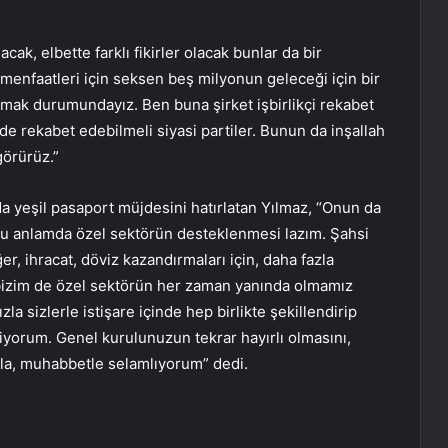
acak, elbette farklı fikirler olacak bunlar da bir
 menfaatleri için seksen beş milyonun geleceği için bir
rmak durumundayız. Ben buna şirket işbirlikçi rekabet
inde rekabet edebilmeli siyasi partiler. Bunun da inşallah
örürüz.”
yeşil pasaport müjdesini hatırlatan Yılmaz, “Onun da
 bu anlamda özel sektörün desteklenmesi lazım. Şahsi
er, ihracat, döviz kazandırmaları için, daha fazla
n bizim de özel sektörün her zaman yanında olmamız
la sizlerle istişare içinde hep birlikte şekillendirip
tiyorum. Genel kurulunuzun tekrar hayırlı olmasını,
gıyla, muhabbetle selamlıyorum” dedi.