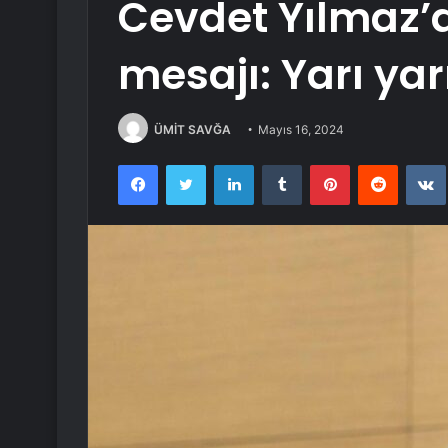
Cevdet Yılmaz’
mesajı: Yarı yarı
ÜMİT SAVĞA
Mayıs 16, 2024
Facebook
Twitter
LinkedIn
Tumblr
Pinterest
Reddit