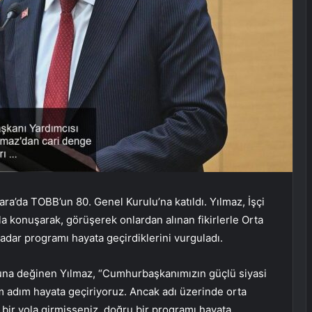
’da TOBB’un 80. Genel Kurulu’na katıldı. Yılmaz, İşçi
la konuşarak, görüşerek onlardan alınan fikirlerle Orta
adar programı hayata geçirdiklerini vurguladı.
uğuna değinen Yılmaz, “Cumhurbaşkanımızın güçlü siyasi
ım adım hayata geçiriyoruz. Ancak adı üzerinde orta
u bir yola girmişseniz, doğru bir programı hayata