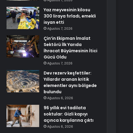
Ağustos 7, 2026
Yaz meyvesinin kilosu
300 liraya fırladı, emekli
isyan etti
Ağustos 7, 2026
Çin’in Ekipman İmalat
Sektörü İlk Yarıda
İhracat Büyümesinin İtici
Gücü Oldu
Ağustos 7, 2026
Dev rezerv keşfettiler:
Yıllardır aranan kritik
elementler aynı bölgede
bulundu
Ağustos 6, 2026
96 yıllık evi tadilata
soktular: Gizli kapıyı
açınca karşılarına çıktı
Ağustos 6, 2026