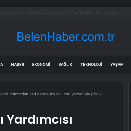
n düşen tabutun gizemi çözüldü
FA
HABER
EKONOMI
SAĞLIK
TEKNOLOJI
YAŞAM
et Yılmaz’dan cari denge mesajı: Yarı yarıya iyileştirdik
 Yardımcısı