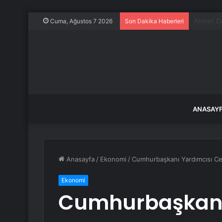
Uçurumda
Cuma, Ağustos 7 2026
Son Dakika Haberleri
ANASAY
Anasayfa
/
Ekonomi
/
Cumhurbaşkanı Yardımcısı Cevd
Ekonomi
Cumhurbaşkanı