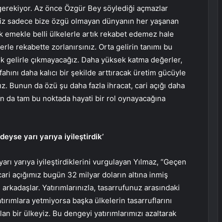
z gerekiyor. Az önce Özgür Bey söylediği açmazlar
ğimiz sadece bize özgü olmayan dünyanın her yaşanan
k emekle belli ülkelerle artık rekabet edemez hale
erle rekabette zorlanırsınız. Orta gelirin tanımı bu
şük gelirle çıkmayacağız. Daha yüksek katma değerler,
ahını daha kalıcı bir şekilde arttıracak üretim gücüyle
ız. Bunun da özü şu daha fazla ihracat, cari açığı daha
ın da tam bu noktada hayati bir rol oynayacağına
eyse yarı yarıya iyileştirdik’
rı yarıya iyileştirdiklerini vurgulayan Yılmaz, “Geçen
 cari açığımız bugün 32 milyar doların altına inmiş
 arkadaşlar. Yatırımlarınızla, tasarrufunuz arasındaki
yatırımlara yetmiyorsa başka ülkelerin tasarruflarını
an bir ülkeyiz. Bu dengeyi yatırımlarımızı azaltarak