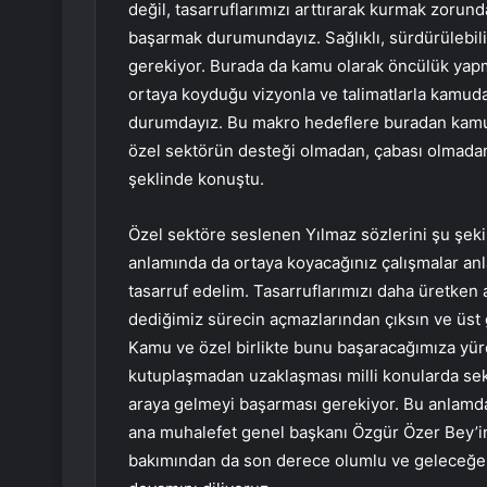
değil, tasarruflarımızı arttırarak kurmak zorun
başarmak durumundayız. Sağlıklı, sürdürülebili
gerekiyor. Burada da kamu olarak öncülük yap
ortaya koyduğu vizyonla ve talimatlarla kamuda
durumdayız. Bu makro hedeflere buradan kamun
özel sektörün desteği olmadan, çabası olmad
şeklinde konuştu.
Özel sektöre seslenen Yılmaz sözlerini şu şekil
anlamında da ortaya koyacağınız çalışmalar an
tasarruf edelim. Tasarruflarımızı daha üretken a
dediğimiz sürecin açmazlarından çıksın ve üst 
Kamu ve özel birlikte bunu başaracağımıza yür
kutuplaşmadan uzaklaşması milli konularda se
araya gelmeyi başarması gerekiyor. Bu anlamd
ana muhalefet genel başkanı Özgür Özer Bey’in
bakımından da son derece olumlu ve geleceğe 