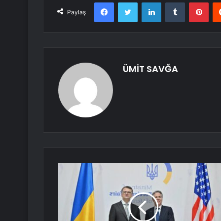
Facebook
Twitter
LinkedIn
Tumblr
Pint
Paylaş
ÜMİT SAVĞA