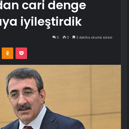
dan cari denge
ya iyileştirdik
0
0
3 dakika okuma süresi
VKontakte
Odnoklassniki
Pocket