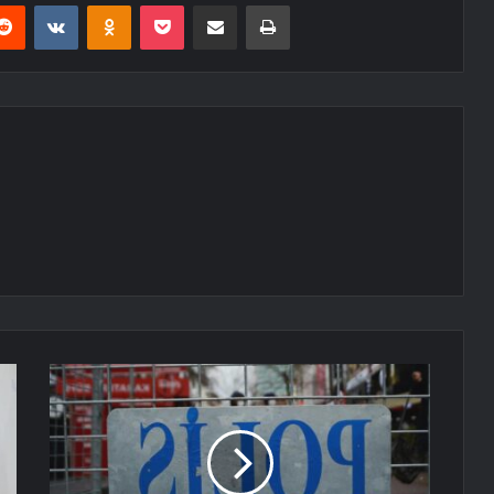
erest
Reddit
VKontakte
Odnoklassniki
Pocket
E-Posta ile paylaş
Yazdır