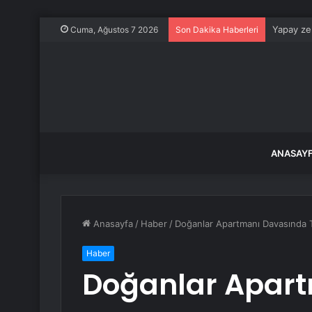
Yapay zek
Cuma, Ağustos 7 2026
Son Dakika Haberleri
ANASAY
Anasayfa
/
Haber
/
Doğanlar Apartmanı Davasında T
Haber
Doğanlar Apar