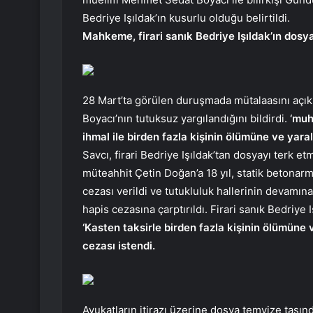
Bedriye Işıldak’ın kusurlu olduğu belirtildi.
Mahkeme, firari sanık Bedriye Işıldak’ın dosya
28 Mart’ta görülen duruşmada mütalaasını açık
Boyacı’nın tutuksuz yargılandığını bildirdi.
‘muh
ihmal ile birden fazla kişinin ölümüne ve ya
Savcı, firari Bedriye Işıldak’tan dosyayı terk 
müteahhit Çetin Doğan’a 18 yıl, statik betonar
cezası verildi ve tutukluluk hallerinin devamın
hapis cezasına çarptırıldı. Firari sanık Bedriye Iş
‘Kasten taksirle birden fazla kişinin ölümün
cezası istendi.
Avukatların itirazı üzerine dosya temyize taşın