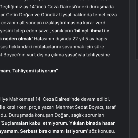
. Geçtiğimiz ay 14’üncü Ceza Dairesi’ndeki duruşmada
ıklar Çetin Doğan ve Gündüz Uysal hakkında temel ceza
 cezanın alt sondan uzaklaştırılmasına karar verdi.
yesini talep eden savcı, sanıkların
‘bilinçli ihmal ile
na neden olmak’
Hatasının dışında 22 yıl 5 ay hapis
n esas hakkındaki mütalaalarını savunmak için süre
Boyacı’nın yurt dışına çıkma yasağıyla tahliyesine
mam. Tahliyemi istiyorum”
liye Mahkemesi 14. Ceza Dairesi’nde devam edildi.
e katılırken, proje yazarı Mehmet Sedat Boyacı, taraf
undu. Duruşmada konuşan Doğan, sağlık sorunları
,
‘Suçlamaları kabul etmiyorum. Yıkılan binada hasar
ayamam. Serbest bırakılmamı istiyorum’
söz konusu.