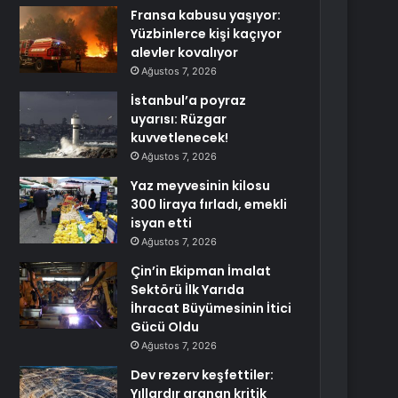
Fransa kabusu yaşıyor:
Yüzbinlerce kişi kaçıyor
alevler kovalıyor
Ağustos 7, 2026
İstanbul’a poyraz
uyarısı: Rüzgar
kuvvetlenecek!
Ağustos 7, 2026
Yaz meyvesinin kilosu
300 liraya fırladı, emekli
isyan etti
Ağustos 7, 2026
Çin’in Ekipman İmalat
Sektörü İlk Yarıda
İhracat Büyümesinin İtici
Gücü Oldu
Ağustos 7, 2026
Dev rezerv keşfettiler:
Yıllardır aranan kritik