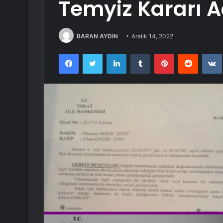
Temyiz Kararı A
BARAN AYDIN
Aralık 14, 2022
Facebook
Twitter
LinkedIn
Tumblr
Pinterest
Reddit