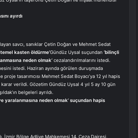
sını ayırdı
layan savcı, sanıklar Çetin Doğan ve Mehmet Sedat
temel kasten öldürme’
Gündüz Uysal suçundan
‘bilinçli
ralanmasına neden olmak’
cezalandırılmalarını istedi.
etmesini istedi. Haziran ayında görülen duruşmada
me proje tasarımcısı Mehmet Sedat Boyacı’ya 12 yıl hapis
a karar verildi. Gözetim Gündüz Uysal 4 yıl 5 ay 10 gün
ıldak’ın belgeleri ayrıldı.
e ve yaralanmasına neden olmak’ suçundan hapis
dı. İzmir Bölge Adliye Mahkemesi 14. Ceza Dairesi,