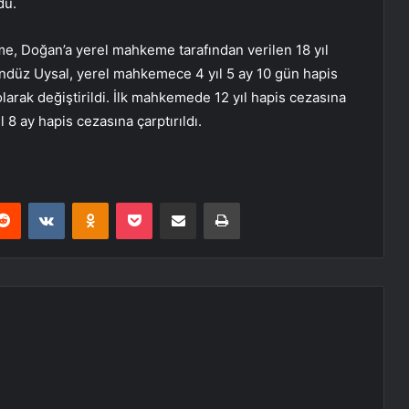
du.
e, Doğan’a yerel mahkeme tarafından verilen 18 yıl
Gündüz Uysal, yerel mahkemece 4 yıl 5 ay 10 gün hapis
 olarak değiştirildi. İlk mahkemede 12 yıl hapis cezasına
 8 ay hapis cezasına çarptırıldı.
erest
Reddit
VKontakte
Odnoklassniki
Pocket
E-Posta ile paylaş
Yazdır