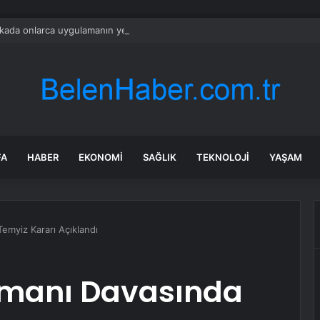
ada onlarca uygulamanın yerini tek asistan alabilir
FA
HABER
EKONOMI
SAĞLIK
TEKNOLOJI
YAŞAM
emyiz Kararı Açıklandı
tmanı Davasında