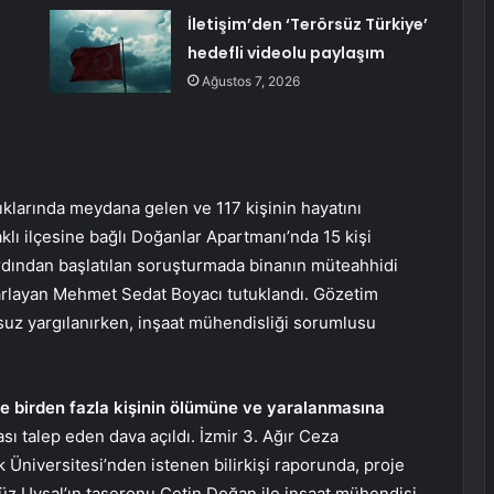
İletişim’den ‘Terörsüz Türkiye’
hedefli videolu paylaşım
Ağustos 7, 2026
klarında meydana gelen ve 117 kişinin hayatını
ı ilçesine bağlı Doğanlar Apartmanı’nda 15 kişi
 ardından başlatılan soruşturmada binanın müteahhidi
sarlayan Mehmet Sedat Boyacı tutuklandı. Gözetim
suz yargılanırken, inşaat mühendisliği sorumlusu
 ile birden fazla kişinin ölümüne ve yaralanmasına
sı talep eden dava açıldı. İzmir 3. Ağır Ceza
Üniversitesi’nden istenen bilirkişi raporunda, proje
düz Uysal’ın taşeronu Çetin Doğan ile inşaat mühendisi