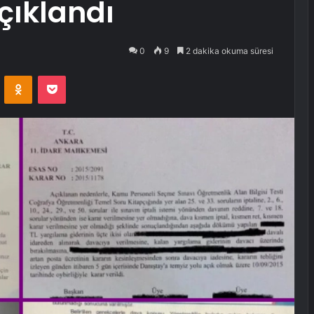
çıklandı
0
9
2 dakika okuma süresi
VKontakte
Odnoklassniki
Pocket