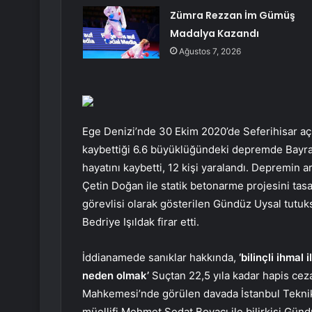
Zümra Rezzan İm Gümüş
Madalya Kazandı
Ağustos 7, 2026
Ege Denizi’nde 30 Ekim 2020’de Seferihisar açı
kaybettiği 6.6 büyüklüğündeki depremde Bayrakl
hayatını kaybetti, 12 kişi yaralandı. Depremin
Çetin Doğan ile statik betonarme projesini ta
görevlisi olarak gösterilen Gündüz Uysal tutuk
Bedriye Işıldak firar etti.
İddianamede sanıklar hakkında,
‘bilinçli ihmal
neden olmak’
Suçtan 22,5 yıla kadar hapis ceza
Mahkemesi’nde görülen davada İstanbul Teknik 
müellifi Mehmet Sedat Boyacı ile bilirkişi Gün