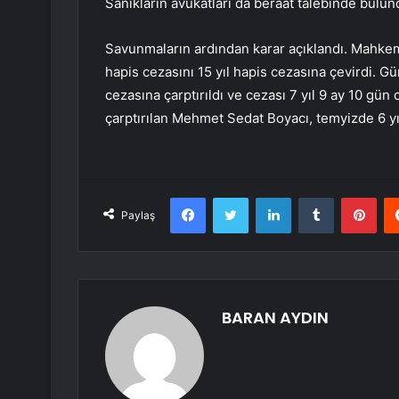
Sanıkların avukatları da beraat talebinde bulun
Savunmaların ardından karar açıklandı. Mahkem
hapis cezasını 15 yıl hapis cezasına çevirdi. 
cezasına çarptırıldı ve cezası 7 yıl 9 ay 10 gün
çarptırılan Mehmet Sedat Boyacı, temyizde 6 yıl
Facebook
Twitter
LinkedIn
Tumblr
Pint
Paylaş
BARAN AYDIN