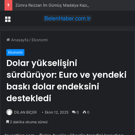
Zümra Rezzan İm Gümüş Madalya Kazandı
Menü
Anasayfa
/
Ekonomi
Ekonomi
Dolar yükselişini
sürdürüyor: Euro ve yendeki
baskı dolar endeksini
destekledi
DİLAN BİÇER
Ekim 12, 2025
0
0
2 dakika okuma süresi