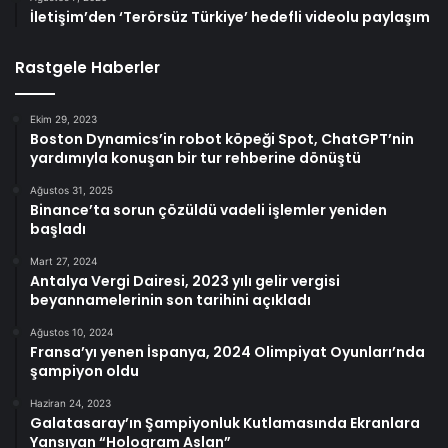
İletişim’den ‘Terörsüz Türkiye’ hedefli videolu paylaşım
Rastgele Haberler
Ekim 29, 2023
Boston Dynamics’in robot köpeği Spot, ChatGPT’nin
yardımıyla konuşan bir tur rehberine dönüştü
Ağustos 31, 2025
Binance’ta sorun çözüldü vadeli işlemler yeniden
başladı
Mart 27, 2024
Antalya Vergi Dairesi, 2023 yılı gelir vergisi
beyannamelerinin son tarihini açıkladı
Ağustos 10, 2024
Fransa’yı yenen İspanya, 2024 Olimpiyat Oyunları’nda
şampiyon oldu
Haziran 24, 2023
Galatasaray’ın Şampiyonluk Kutlamasında Ekranlara
Yansıyan “Hologram Aslan”