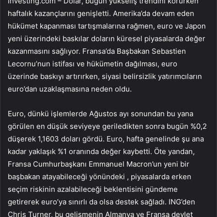
Investing.com – Dolar, bugün yükseliş trendini korurken
haftalık kazançlarını genişletti. Amerika’da devam eden
hükümet kapanması tartışmalarına rağmen, euro ve Japon
yeni üzerindeki baskılar doların küresel piyasalarda değer
kazanmasını sağlıyor.
Fransa’da
Başbakan Sebastien
Lecornu’nun istifası ve hükümetin dağılması, euro
üzerinde baskıyı artırırken, siyasi belirsizlik yatırımcıların
euro’dan uzaklaşmasına neden oldu.
Euro, dünkü işlemlerde Ağustos ayı sonundan bu yana
görülen en düşük seviyeye geriledikten sonra bugün %0,2
düşerek 1,1603 doları gördü. Euro, hafta genelinde şu ana
kadar yaklaşık %1 oranında değer kaybetti. Öte yandan,
Fransa Cumhurbaşkanı Emmanuel Macron’un yeni bir
başbakan atayabileceği yönündeki , piyasalarda erken
seçim riskinin azalabileceği beklentisini gündeme
getirerek euro’ya sınırlı da olsa destek sağladı. ING’den
Chris Turner, bu gelişmenin Almanya ve Fransa devlet