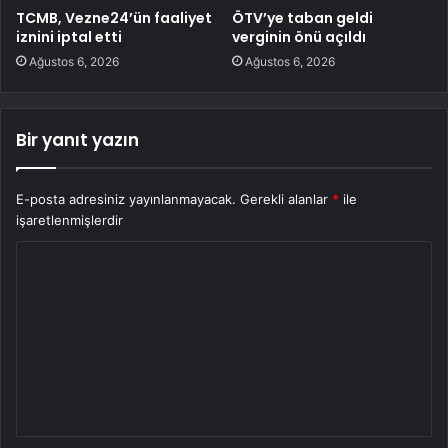
TCMB, Vezne24’ün faaliyet
ÖTV’ye taban geldi
iznini iptal etti
verginin önü açıldı
Ağustos 6, 2026
Ağustos 6, 2026
Bir yanıt yazın
E-posta adresiniz yayınlanmayacak.
Gerekli alanlar
*
ile
işaretlenmişlerdir
Y
o
r
u
m
*