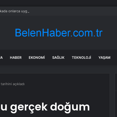
ada onlarca uygulamanın yerini tek asistan alabilir
FA
HABER
EKONOMI
SAĞLIK
TEKNOLOJI
YAŞAM
rihini açıkladı
u gerçek doğum