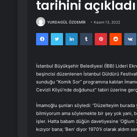
tarihini açıkladı
YURDAGÜL ÖZDEMİR
Kasım 13, 2022
Facebook
Twitter
LinkedIn
Tumblr
Pinterest
Reddit
İstanbul Büyükşehir Belediyesi (İBB) Lideri Ekr
beşincisi düzenlenen İstanbul Güldürü Festivali’
sunduğu “Komik Sor” programına katılan İmamoğ
Cevizli Köyü’nde doğdunuz” tabiri üzerine gerç
İmamoğlu şunları söyledi: “Düzelteyim burada 
bilmiyorum ama söylemekte bir şey yok yani, b
işler. Hatta babam düğün davetiyesine ‘Oğlum 3
kızıyor bana; ‘Ben’ diyor 1970’li olarak aldım s