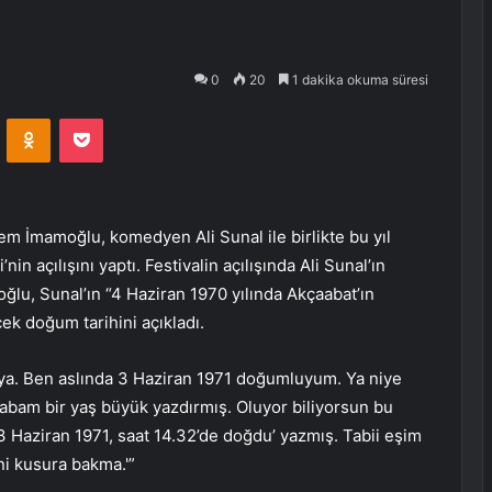
0
20
1 dakika okuma süresi
VKontakte
Odnoklassniki
Pocket
em İmamoğlu, komedyen Ali Sunal ile birlikte bu yıl
nin açılışını yaptı.
Festivalin açılışında Ali Sunal’ın
lu, Sunal’ın “4 Haziran 1970 yılında Akçaabat’ın
ek doğum tarihini açıkladı.
ya. Ben aslında 3 Haziran 1971 doğumluyum. Ya niye
abam bir yaş büyük yazdırmış. Oluyor biliyorsun bu
 Haziran 1971, saat 14.32’de doğdu’ yazmış. Tabii eşim
eni kusura bakma.'”