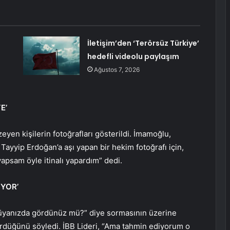
İletişim’den ‘Terörsüz Türkiye’
hedefli videolu paylaşım
Ağustos 7, 2026
E’
en kişilerin fotoğrafları gösterildi. İmamoğlu,
yip Erdoğan’a aşı yapan bir hekim fotoğrafı için,
apsam öyle itinalı yapardım” dedi.
ÜYOR’
 rüyanızda gördünüz mü?” diye sormasının üzerine
rdüğünü söyledi. İBB Lideri, “Ama tahmin ediyorum o