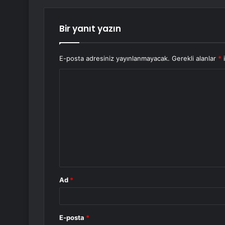
Bir yanıt yazın
E-posta adresiniz yayınlanmayacak.
Gerekli alanlar
*
i
Y
o
r
u
m
*
Ad
*
E-posta
*