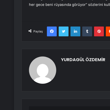
her gece beni rüyasında görüyor” sözlerini kull
Facebook
Twitter
LinkedIn
Tumblr
Pint
Paylaş
YURDAGÜL ÖZDEMİR