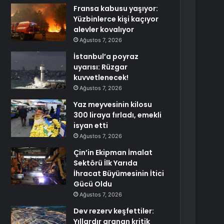
Fransa kabusu yaşıyor:
Yüzbinlerce kişi kaçıyor
alevler kovalıyor
Ağustos 7, 2026
İstanbul’a poyraz
uyarısı: Rüzgar
kuvvetlenecek!
Ağustos 7, 2026
Yaz meyvesinin kilosu
300 liraya fırladı, emekli
isyan etti
Ağustos 7, 2026
Çin’in Ekipman İmalat
Sektörü İlk Yarıda
İhracat Büyümesinin İtici
Gücü Oldu
Ağustos 7, 2026
Dev rezerv keşfettiler:
Yıllardır aranan kritik