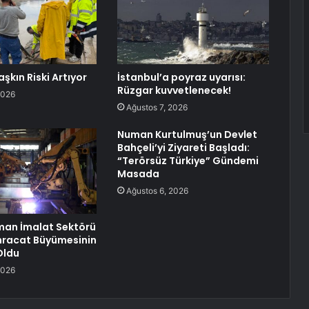
şkın Riski Artıyor
İstanbul’a poyraz uyarısı:
Rüzgar kuvvetlenecek!
2026
Ağustos 7, 2026
Numan Kurtulmuş’un Devlet
Bahçeli’yi Ziyareti Başladı:
“Terörsüz Türkiye” Gündemi
Masada
Ağustos 6, 2026
pman İmalat Sektörü
 İhracat Büyümesinin
Oldu
2026