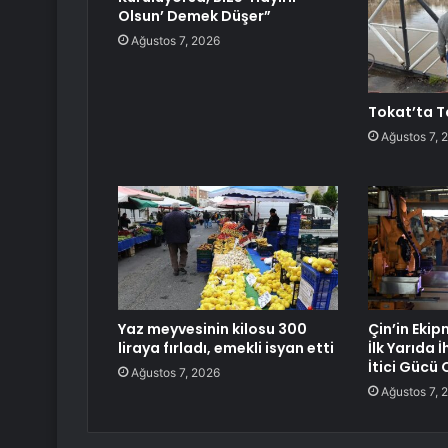
Olsun’ Demek Düşer”
Ağustos 7, 2026
Tokat’ta Ta
Ağustos 7, 
Yaz meyvesinin kilosu 300
Çin’in Eki
liraya fırladı, emekli isyan etti
İlk Yarıda
İtici Gücü 
Ağustos 7, 2026
Ağustos 7, 