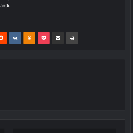
andı.
erest
Reddit
VKontakte
Odnoklassniki
Pocket
E-Posta ile paylaş
Yazdır