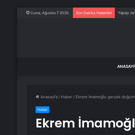
Yapay zek
Cuma, Ağustos 7 2026
Son Dakika Haberleri
ANASAY
Anasayfa
/
Haber
/
Ekrem İmamoğlu gerçek doğum ta
Haber
Ekrem İmamoğl