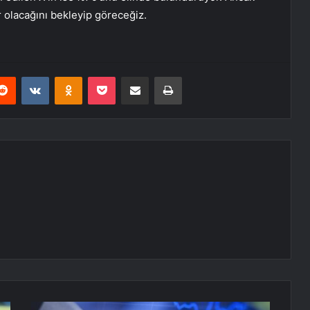
r olacağını bekleyip göreceğiz.
erest
Reddit
VKontakte
Odnoklassniki
Pocket
E-Posta ile paylaş
Yazdır