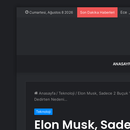
Ece E
Cumartesi, Ağustos 8 2026
Son Dakika Haberleri
ANASAY
Anasayfa
/
Teknoloji
/
Elon Musk, Sadece 2 Buçuk Yı
Dedirten Nedeni…
Teknoloji
Elon Musk, Sade