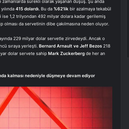
n zamanlarda sürekli olarak yaşanan düşüş. Şu anda
 yılında
415 dolardı.
Bu da
%62’lik
bir azalmaya tekabül
i ise 1,2 trilyondan 492 milyar dolara kadar gerilemiş
p olması da servetinin dibe çakılmasına neden oluyor.
ayında 229 milyar dolar servetle zirvedeydi. Ancak o
cü sıraya yerleşti.
Bernard Arnault ve Jeff Bezos
218
lyar dolar servete sahip
Mark Zuckerberg
de her an
altında kalması nedeniyle düşmeye devam ediyor