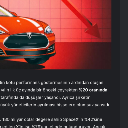
ketin kötü performans göstermesinin ardından oluşan
 yılın ilk üç ayında bir önceki çeyrekten
%20 oranında
tarafında da düşüşler yaşandı. Ayrıca şirketin
büyük yöneticilerin ayrılması hisselere olumsuz yansıdı.
il. 180 milyar dolar değere sahip SpaceX’in %42’sine
n edilen X’in ise %79’unu elinde bulunduruyor. Ancak