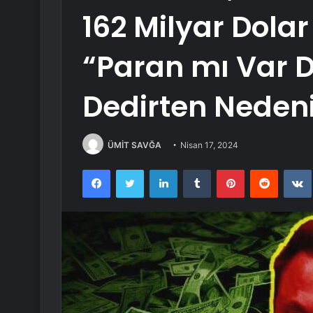
162 Milyar Dolar
“Paran mı Var D
Dedirten Neden
ÜMİT SAVĞA
Nisan 17, 2024
Facebook
Twitter
LinkedIn
Tumblr
Pinterest
Reddit