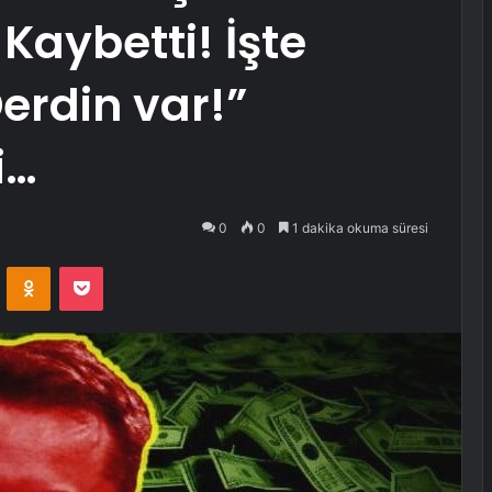
 Kaybetti! İşte
erdin var!”
i…
0
0
1 dakika okuma süresi
VKontakte
Odnoklassniki
Pocket