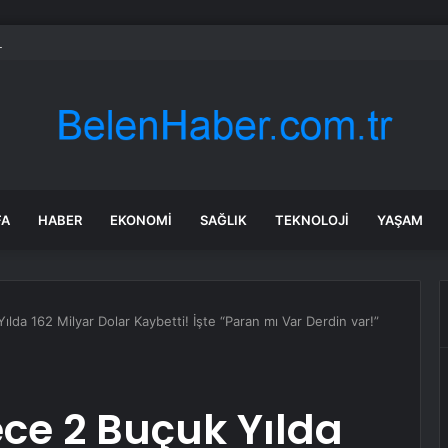
rken’den ‘yasak aşk’ açıklaması: Hukuki yollara başvuruyor
FA
HABER
EKONOMI
SAĞLIK
TEKNOLOJI
YAŞAM
lda 162 Milyar Dolar Kaybetti! İşte “Paran mı Var Derdin var!”
ce 2 Buçuk Yılda