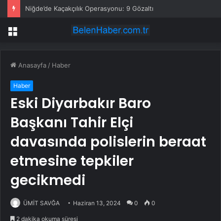
Niğde’de Kaçakçılık Operasyonu: 9 Gözaltı
Menü
Anasayfa
/
Haber
Haber
Eski Diyarbakır Baro
Başkanı Tahir Elçi
davasında polislerin beraat
etmesine tepkiler
gecikmedi
ÜMİT SAVĞA
Haziran 13, 2024
0
0
2 dakika okuma süresi