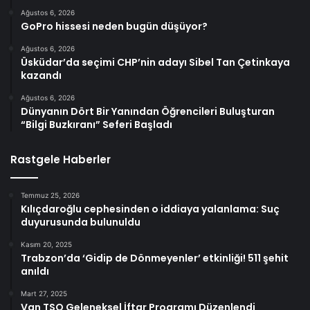
Ağustos 6, 2026
GoPro hissesi neden bugün düşüyor?
Ağustos 6, 2026
Üsküdar’da seçimi CHP’nin adayı Sibel Tan Çetinkaya
kazandı
Ağustos 6, 2026
Dünyanın Dört Bir Yanından Öğrencileri Buluşturan
“Bilgi Buzkıranı” Seferi Başladı
Rastgele Haberler
Temmuz 25, 2026
Kılıçdaroğlu cephesinden o iddiaya yalanlama: Suç
duyurusunda bulunuldu
Kasım 20, 2025
Trabzon’da ‘Gidip de Dönmeyenler’ etkinliği! 511 şehit
anıldı
Mart 27, 2025
Van TSO Geleneksel İftar Programı Düzenlendi