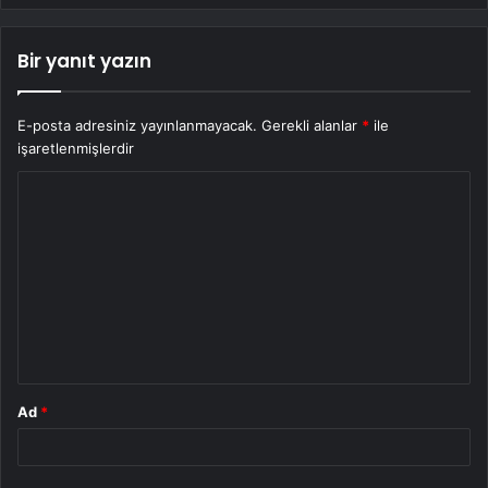
Bir yanıt yazın
E-posta adresiniz yayınlanmayacak.
Gerekli alanlar
*
ile
işaretlenmişlerdir
Y
o
r
u
m
*
Ad
*