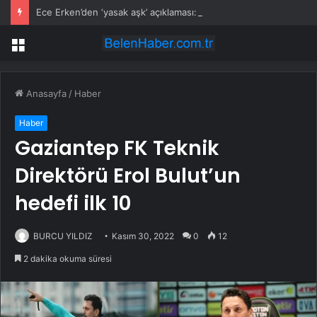
Ece Erken’den ‘yasak aşk’ açıklaması: Hukuki yollara başvuruyor
Menü
Anasayfa
/
Haber
Haber
Gaziantep FK Teknik
Direktörü Erol Bulut’un
hedefi ilk 10
BURCU YILDIZ
Kasım 30, 2022
0
12
2 dakika okuma süresi