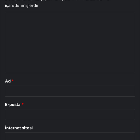
işaretlenmişlerdir
Y
o
r
u
m
*
Ad
*
E-posta
*
İnternet sitesi