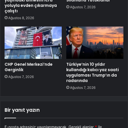
yaşındaki annesini icra
Silahlarla Tutuklandı
yoluyla evden çıkarmaya
Ağustos 7, 2026
çalıştı
Ağustos 8, 2026
CHP Genel Merkezi’nde
Türkiye’nin 10 yıldır
Gerginlik
kullandığı kalıcı yaz saati
uygulaması Trump’ın da
Ağustos 7, 2026
radarında
Ağustos 7, 2026
Bir yanıt yazın
E-posta adresiniz yayınlanmayacak.
Gerekli alanlar
*
ile