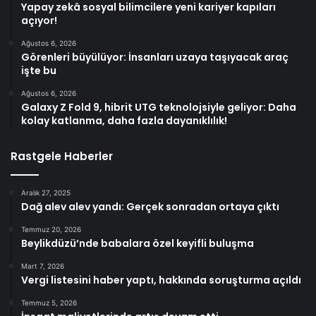
Yapay zekâ sosyal bilimcilere yeni kariyer kapıları
açıyor!
Ağustos 6, 2026
Görenleri büyülüyor: İnsanları uzaya taşıyacak araç
işte bu
Ağustos 6, 2026
Galaxy Z Fold 9, hibrit UTG teknolojsiyle geliyor: Daha
kolay katlanma, daha fazla dayanıklılık!
Rastgele Haberler
Aralık 27, 2025
Dağ alev alev yandı: Gerçek sonradan ortaya çıktı
Temmuz 20, 2026
Beylikdüzü’nde babalara özel keyifli buluşma
Mart 7, 2026
Vergi listesini haber yaptı, hakkında soruşturma açıldı
Temmuz 5, 2026