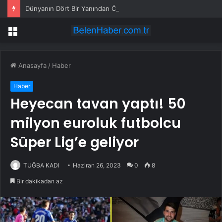
Dünyanın Dört Bir Yanından Öğrencileri Buluşturan “Bilgi Buzkıranı” Seferi Başladı
Menü
Anasayfa
/
Haber
Haber
Heyecan tavan yaptı! 50
milyon euroluk futbolcu
Süper Lig’e geliyor
TUĞBA KADI
Haziran 26, 2023
0
8
Bir dakikadan az