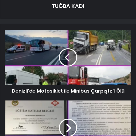
TUĞBA KADI
Denizli'de Motosiklet ile Minibüs Çarpıştı: 1 Ölü