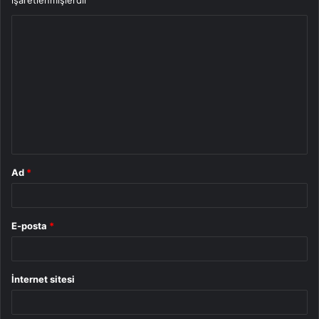
işaretlenmişlerdir
Y
o
r
u
m
*
Ad
*
E-posta
*
İnternet sitesi