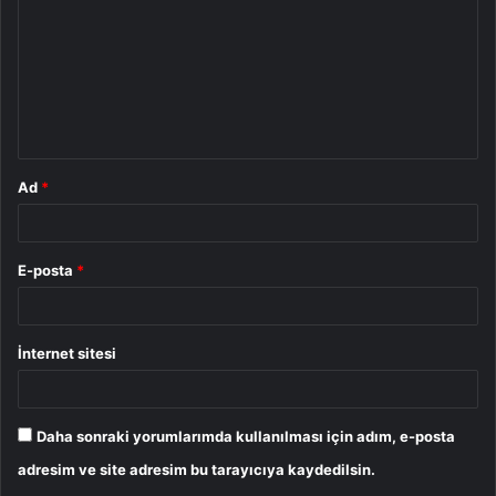
r
u
m
*
Ad
*
E-posta
*
İnternet sitesi
Daha sonraki yorumlarımda kullanılması için adım, e-posta
adresim ve site adresim bu tarayıcıya kaydedilsin.