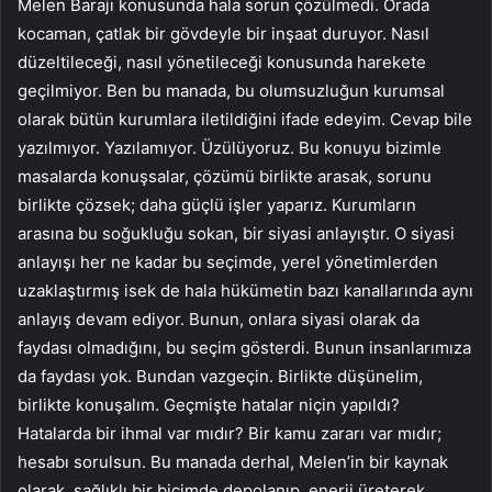
Melen Barajı konusunda hala sorun çözülmedi. Orada
kocaman, çatlak bir gövdeyle bir inşaat duruyor. Nasıl
düzeltileceği, nasıl yönetileceği konusunda harekete
geçilmiyor. Ben bu manada, bu olumsuzluğun kurumsal
olarak bütün kurumlara iletildiğini ifade edeyim. Cevap bile
yazılmıyor. Yazılamıyor. Üzülüyoruz. Bu konuyu bizimle
masalarda konuşsalar, çözümü birlikte arasak, sorunu
birlikte çözsek; daha güçlü işler yaparız. Kurumların
arasına bu soğukluğu sokan, bir siyasi anlayıştır. O siyasi
anlayışı her ne kadar bu seçimde, yerel yönetimlerden
uzaklaştırmış isek de hala hükümetin bazı kanallarında aynı
anlayış devam ediyor. Bunun, onlara siyasi olarak da
faydası olmadığını, bu seçim gösterdi. Bunun insanlarımıza
da faydası yok. Bundan vazgeçin. Birlikte düşünelim,
birlikte konuşalım. Geçmişte hatalar niçin yapıldı?
Hatalarda bir ihmal var mıdır? Bir kamu zararı var mıdır;
hesabı sorulsun. Bu manada derhal, Melen’in bir kaynak
olarak, sağlıklı bir biçimde depolanıp, enerji üreterek