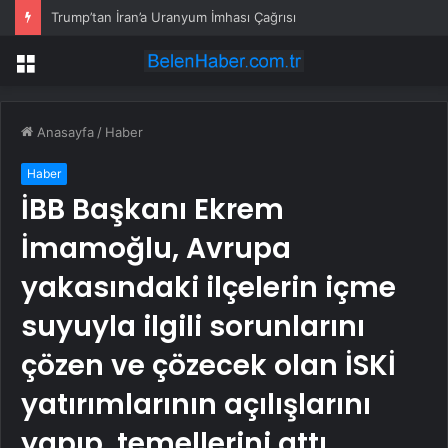
Trump’tan İran’a Uranyum İmhası Çağrısı
Menü
Anasayfa
/
Haber
Haber
İBB Başkanı Ekrem
İmamoğlu, Avrupa
yakasındaki ilçelerin içme
suyuyla ilgili sorunlarını
çözen ve çözecek olan İSKİ
yatırımlarının açılışlarını
yapıp, temellerini attı