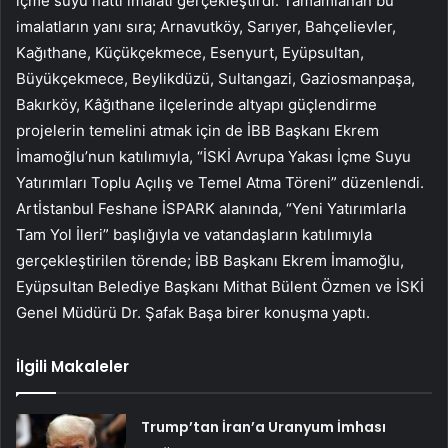
içme suyu hattı imalatı gerçekleştirdi. Tamamlanan bu
imalatların yanı sıra; Arnavutköy, Sarıyer, Bahçelievler,
Kağıthane, Küçükçekmece, Esenyurt, Eyüpsultan,
Büyükçekmece, Beylikdüzü, Sultangazi, Gaziosmanpaşa,
Bakırköy, Kâğıthane ilçelerinde altyapı güçlendirme
projelerin temelini atmak için de İBB Başkanı Ekrem
İmamoğlu’nun katılımıyla, “İSKİ Avrupa Yakası İçme Suyu
Yatırımları Toplu Açılış ve Temel Atma Töreni” düzenlendi.
Artİstanbul Feshane İSPARK alanında, “Yeni Yatırımlarla
Tam Yol İleri” başlığıyla ve vatandaşların katılımıyla
gerçekleştirilen törende; İBB Başkanı Ekrem İmamoğlu,
Eyüpsultan Belediye Başkanı Mithat Bülent Özmen ve İSKİ
Genel Müdürü Dr. Şafak Başa birer konuşma yaptı.
İlgili Makaleler
Trump’tan İran’a Uranyum İmhası