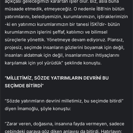
açıkçası geleceğimizi karartan işler olur. Biz, asla buna
müsaade etmedik, etmeyeceğiz. O nedenle İBB’nin bütün
yatırımlarını, belediyemizin, kurumlarımızın, iştiraklerimizin
-ki en yatırımcı kurumlarımızın bir tanesi İSKİ’dir- bütün
kurumlarımızın işlerini şeffaf, katılımcı ve bilimsel
süreçlerle yönettik. Yönetmeye devam ediyoruz. Plansız,
projesiz, seçimde insanların gözlerini boyamak için değil,
insanları aldatmak için değil, insanlarımızın ihtiyaçlarını
karşılamak için yol yürüdük” şeklinde konuştu.
“MİLLETİMİZ, SÖZDE YATIRIMLARIN DEVRİNİ BU
SEÇİMDE BİTİRDİ”
“Sözde yatırımların devrini milletimiz, bu seçimde bitirdi”
diyen İmamoğlu, şöyle konuştu:
“Zarar veren, doğasına, insanına fayda vermeyen, sadece
cebindeki paraya göz diken anlayışı da bitirdi. Hatırlayın;