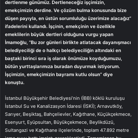
dertlenme günümüz. Dertleneceğiz işçimizin,
emekçimizin derdine. Ve çözüm bulma konusunda bize
düşen payıyla, en üstün sorumluluğu üzerimize alacağız”
ifadelerini kullandı. İşçinin, emekçinin ve özellikle
emeklilerin büyük dertleri olduğuna vurgu yapan
İmamoğlu, “Bu zor günleri birlikte atlatacak dayanışmacı
belediyeciliği de o halkçı belediyeciliğin altındaki en
baştaki birinci sıra iş olarak önümüze koyduğumuzu,
bütün yurttaşlarımıza buradan duyurmak istiyorum.
İşçimizin, emekçimizin bayramı kutlu olsun” diye
konuştu.
İstanbul Büyükşehir Belediyesi’nin (İBB) köklü kuruluşu
İstanbul Su ve Kanalizasyon İdaresi (İSKİ); Arnavutköy,
Sarıyer, Beşiktaş, Bahçelievler, Kağıthane, Küçükçekmece,
Esenyurt, Eyüpsultan, Büyükçekmece, Beylikdüzü,
Sultangazi ve Kağıthane ilçelerinde, toplam 47.892 metre