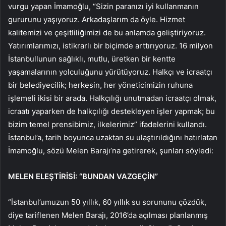
vurgu yapan İmamoğlu, “Sizin paranızı iyi kullanmanın
gururunu yaşıyoruz. Arkadaşlarım da öyle. Hizmet
kalitemizi ve çeşitliliğimizi de bu anlamda geliştiriyoruz.
Yatırımlarımızı, istikrarlı bir biçimde arttırıyoruz. 16 milyon
İstanbullunun sağlıklı, mutlu, üretken bir kentte
yaşamalarının yolculuğunu yürütüyoruz. Halkçı ve icraatçı
bir belediyecilik; herkesin, her yöneticimizin ruhuna
işlemeli ikisi bir arada. Halkçılığı unutmadan icraatçı olmak,
icraatı yaparken de halkçılığı destekleyen işler yapmak; bu
bizim temel prensibimiz, ilkelerimiz” ifadelerini kullandı.
İstanbul’a, tarih boyunca uzaktan su ulaştırıldığını hatırlatan
İmamoğlu, sözü Melen Barajı’na getirerek, şunları söyledi:
MELEN ELEŞTİRİSİ: “BUNDAN VAZGEÇİN”
“İstanbul’umuzun 50 yıllık, 60 yıllık su sorununu çözdük,
diye tariflenen Melen Barajı, 2016’da açılması planlanmış