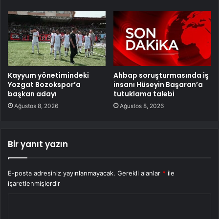
Kayyum yönetimindeki
Ahbap soruşturmasında iş
Yozgat Bozokspor’a
insanı Hüseyin Başaran’a
başkan adayı
tutuklama talebi
Ağustos 8, 2026
Ağustos 8, 2026
Bir yanıt yazın
E-posta adresiniz yayınlanmayacak.
Gerekli alanlar
*
ile
işaretlenmişlerdir
Y
o