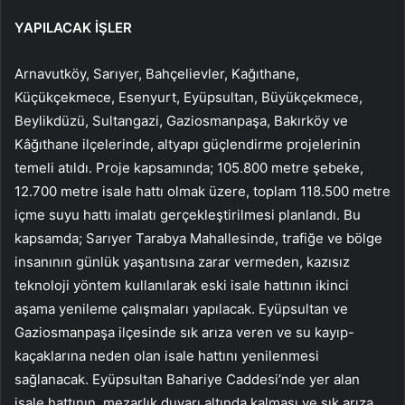
YAPILACAK İŞLER
Arnavutköy, Sarıyer, Bahçelievler, Kağıthane,
Küçükçekmece, Esenyurt, Eyüpsultan, Büyükçekmece,
Beylikdüzü, Sultangazi, Gaziosmanpaşa, Bakırköy ve
Kâğıthane ilçelerinde, altyapı güçlendirme projelerinin
temeli atıldı. Proje kapsamında; 105.800 metre şebeke,
12.700 metre isale hattı olmak üzere, toplam 118.500 metre
içme suyu hattı imalatı gerçekleştirilmesi planlandı. Bu
kapsamda; Sarıyer Tarabya Mahallesinde, trafiğe ve bölge
insanının günlük yaşantısına zarar vermeden, kazısız
teknoloji yöntem kullanılarak eski isale hattının ikinci
aşama yenileme çalışmaları yapılacak. Eyüpsultan ve
Gaziosmanpaşa ilçesinde sık arıza veren ve su kayıp-
kaçaklarına neden olan isale hattını yenilenmesi
sağlanacak. Eyüpsultan Bahariye Caddesi’nde yer alan
isale hattının, mezarlık duvarı altında kalması ve sık arıza