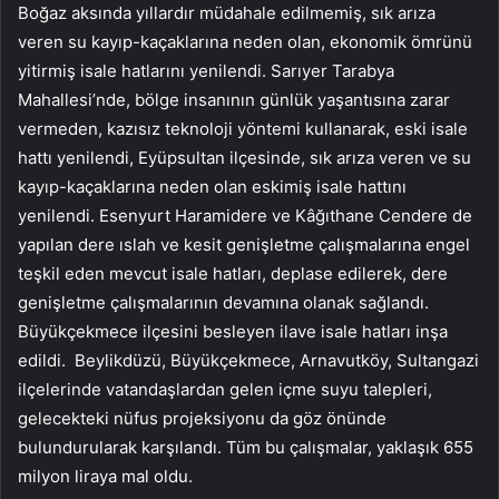
Boğaz aksında yıllardır müdahale edilmemiş, sık arıza
veren su kayıp-kaçaklarına neden olan, ekonomik ömrünü
yitirmiş isale hatlarını yenilendi. Sarıyer Tarabya
Mahallesi’nde, bölge insanının günlük yaşantısına zarar
vermeden, kazısız teknoloji yöntemi kullanarak, eski isale
hattı yenilendi, Eyüpsultan ilçesinde, sık arıza veren ve su
kayıp-kaçaklarına neden olan eskimiş isale hattını
yenilendi. Esenyurt Haramidere ve Kâğıthane Cendere de
yapılan dere ıslah ve kesit genişletme çalışmalarına engel
teşkil eden mevcut isale hatları, deplase edilerek, dere
genişletme çalışmalarının devamına olanak sağlandı.
Büyükçekmece ilçesini besleyen ilave isale hatları inşa
edildi. Beylikdüzü, Büyükçekmece, Arnavutköy, Sultangazi
ilçelerinde vatandaşlardan gelen içme suyu talepleri,
gelecekteki nüfus projeksiyonu da göz önünde
bulundurularak karşılandı. Tüm bu çalışmalar, yaklaşık 655
milyon liraya mal oldu.