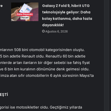
re
Galaxy Z Fold 9, hibrit UTG
teknolojsiyle geliyor: Daha
kolay katlanma, daha fazla
dayanıklılık!
Ağustos 6, 2026
lanlarının 508 bini otomobil kategorisinden oluştu.
75 bin adetle Renault oldu. Renault’u 60 bin adetle
lerde artan ilanların bir diğer sebebi ise fahiş fiyat
y ve 6 bin km kuralının dönümüne denk gelmesi oldu.
 imza atan sıfır otomobillerin 6 aylık süresinin Mayıs’ta
EŞTİ
orisi ise motosikletler oldu. Geçtiğimiz yıllarda