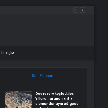
İLETIŞIM
Son Eklenen
Dev rezerv keşfettiler:
Yıllardır aranan kritik
elementler aynı bölgede