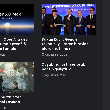
n OpenAI’a dev
Bakan Kacır: Gençler
uma: Qwen3.8-
teknolojiyi üreten bireyler
 tanıtıldı
olarak katılmalı
2026
Ağustos 5, 2026
Düşük maliyetli sentetik
benzin geliştirildi
Ağustos 4, 2026
ne 2’nin Yeni
esi Yayında
2026