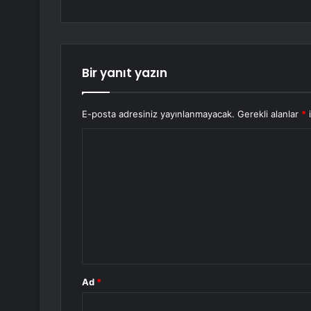
Bir yanıt yazın
E-posta adresiniz yayınlanmayacak.
Gerekli alanlar
*
i
Y
o
r
u
m
*
Ad
*