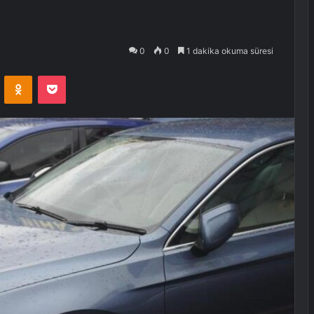
0
0
1 dakika okuma süresi
VKontakte
Odnoklassniki
Pocket