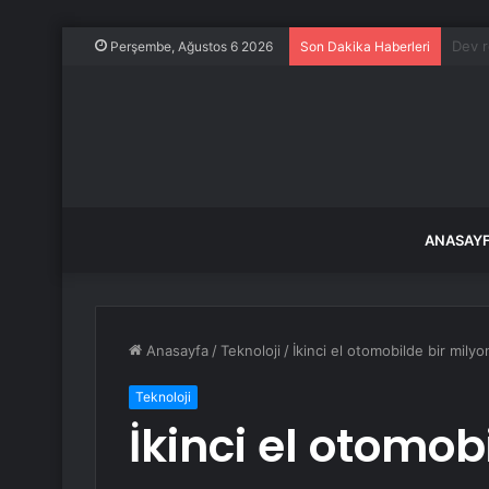
96 yıl
Perşembe, Ağustos 6 2026
Son Dakika Haberleri
ANASAY
Anasayfa
/
Teknoloji
/
İkinci el otomobilde bir milyo
Teknoloji
İkinci el otomob