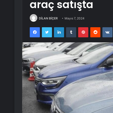
araç satışta
DİLAN BİÇER
Mayıs 7, 2024
Facebook
Twitter
LinkedIn
Tumblr
Pinterest
Reddit