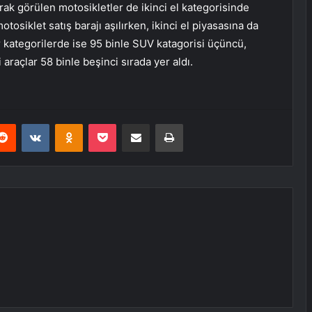
ak görülen motosikletler de ikinci el kategorisinde
tosiklet satış barajı aşılırken, ikinci el piyasasına da
r kategorilerde ise 95 binle SUV katagorisi üçüncü,
araçlar 58 binle beşinci sırada yer aldı.
erest
Reddit
VKontakte
Odnoklassniki
Pocket
E-Posta ile paylaş
Yazdır