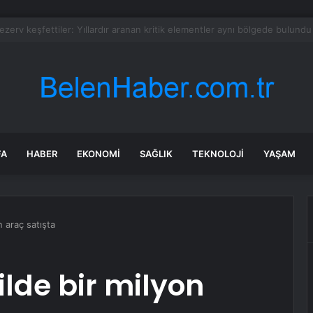
lık evi tadilata soktular: Gizli kapıyı açınca karşılarına çıktı
FA
HABER
EKONOMI
SAĞLIK
TEKNOLOJI
YAŞAM
n araç satışta
ilde bir milyon