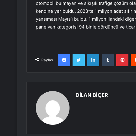
otomobil bulmayan ve sıkışık trafiğe çözüm olar
kendine yer buldu. 2023’te 1 milyon adet sıfır mo
yansıması Mayıs’ı buldu. 1 milyon ilandaki diğe
panelvan kategorisi 94 binle dördüncü ve ticari 
Facebook
Twitter
LinkedIn
Tumblr
Pint
Paylaş
DİLAN BİÇER