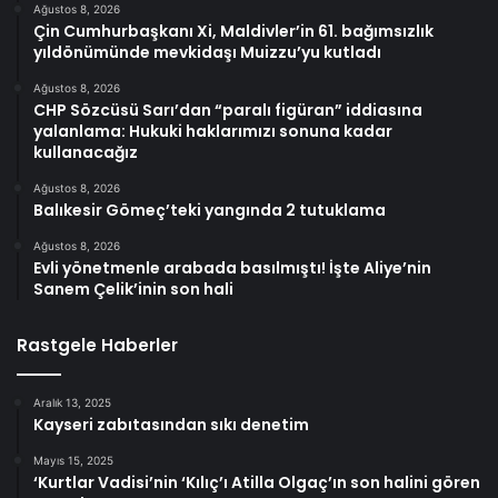
Ağustos 8, 2026
Çin Cumhurbaşkanı Xi, Maldivler’in 61. bağımsızlık
yıldönümünde mevkidaşı Muizzu’yu kutladı
Ağustos 8, 2026
CHP Sözcüsü Sarı’dan “paralı figüran” iddiasına
yalanlama: Hukuki haklarımızı sonuna kadar
kullanacağız
Ağustos 8, 2026
Balıkesir Gömeç’teki yangında 2 tutuklama
Ağustos 8, 2026
Evli yönetmenle arabada basılmıştı! İşte Aliye’nin
Sanem Çelik’inin son hali
Rastgele Haberler
Aralık 13, 2025
Kayseri zabıtasından sıkı denetim
Mayıs 15, 2025
‘Kurtlar Vadisi’nin ‘Kılıç’ı Atilla Olgaç’ın son halini gören