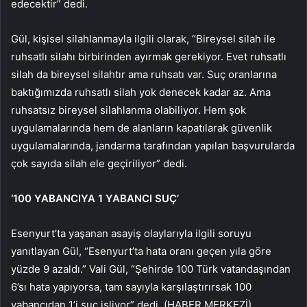
edecektir” dedi.
Gül, kişisel silahlanmayla ilgili olarak, “Bireysel silah ile
ruhsatlı silahı birbirinden ayırmak gerekiyor. Evet ruhsatlı
silah da bireysel silahtır ama ruhsatı var. Suç oranlarına
baktığımızda ruhsatlı silah yok denecek kadar az. Ama
ruhsatsız bireysel silahlanma olabiliyor. Hem şok
uygulamalarında hem de alanların kapatılarak güvenlik
uygulamalarında, jandarma tarafından yapılan başvurularda
çok sayıda silah ele geçiriliyor” dedi.
‘100 YABANCIYA 1 YABANCI SUÇ’
Esenyurt’ta yaşanan asayiş olaylarıyla ilgili soruyu
yanıtlayan Gül, “Esenyurt’ta hata oranı geçen yıla göre
yüzde 9 azaldı.” Vali Gül, “Şehirde 100 Türk vatandaşından
6’sı hata yapıyorsa, tam sayıyla karşılaştırırsak 100
yabancıdan 1’i suç işliyor” dedi. (HABER MERKEZİ)