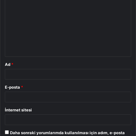
Y
o
r
u
m
*
Ad
*
E-posta
*
İnternet sitesi
Daha sonraki yorumlarımda kullanılması için adım, e-posta