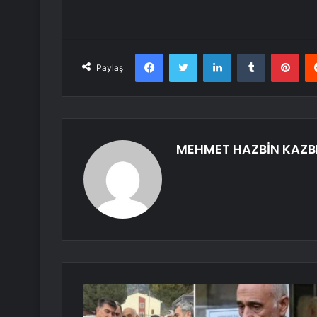
Facebook
Twitter
LinkedIn
Tumblr
Pint
Paylaş
MEHMET HAZBİN KAZB