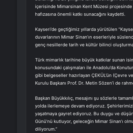
içerisinde Mimarsinan Kent Müzesi projesinde s
hafızasına önemli katkı sunacağını kaydetti.
Kayseri’de geçtiğimiz yıllarda yürütülen “Kayse
duvarlarının Mimar Sinan’ın eserleriyle süslend
genç nesillerde tarih ve kültür bilinci oluşturm
Türk mimarlık tarihine büyük katkılar sunan isi
konusundaki çalışmaları ile Anadolu’da Konutun 
gibi belgeseller hazırlayan ÇEKÜL’ün (Çevre v
Kurulu Başkanı Prof. Dr. Metin Sözen’i de rahme
Başkan Büyükkılıç, mesajını şu sözlerle tamamla
yolda ilerlemeye devam ediyoruz. Şehirlerimizi
yaşatmaya gayret ediyoruz. Bu duygu ve düşün
Günü’nü kutluyor, geleceğin Mimar Sinan’ı olm
diliyorum.”