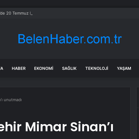
de 20 Temmuz Barış Bayramı törenleri
FA
HABER
EKONOMI
SAĞLIK
TEKNOLOJI
YAŞAM
’ı unutmadı
hir Mimar Sinan’ı