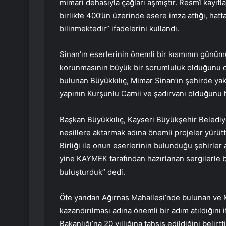
mimari dehasıyla çağları aşmıştır. Resmî kayıtla
birlikte 400’ün üzerinde esere imza attığı, hat
bilinmektedir” ifadelerini kullandı.
Sinan’ın eserlerinin önemli bir kısmının günüm
korunmasının büyük bir sorumluluk olduğunu di
bulunan Büyükkılıç, Mimar Sinan’ın şehirde yakl
yapının Kurşunlu Camii ve şadırvanı olduğunu ha
Başkan Büyükkılıç, Kayseri Büyükşehir Belediy
nesillere aktarmak adına önemli projeler yürüttü
Birliği ile onun eserlerinin bulunduğu şehirler 
yine KAYMEK tarafından hazırlanan sergilerle bü
buluşturduk” dedi.
Öte yandan Ağırnas Mahallesi’nde bulunan ve 
kazandırılması adına önemli bir adım atıldığını
Bakanlığı’na 20 yıllığına tahsis edildiğini belir