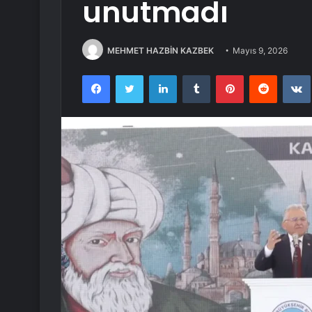
unutmadı
MEHMET HAZBİN KAZBEK
Mayıs 9, 2026
Facebook
Twitter
LinkedIn
Tumblr
Pinterest
Reddit