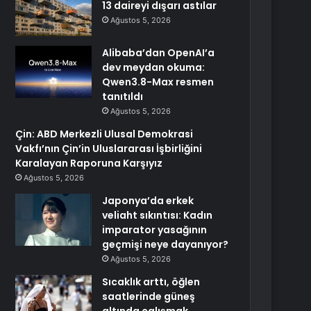
13 daireyi dışarı astılar
Ağustos 5, 2026
Alibaba’dan OpenAI’a
dev meydan okuma:
Qwen3.8-Max resmen
tanıtıldı
Ağustos 5, 2026
Çin: ABD Merkezli Ulusal Demokrasi
Vakfı’nın Çin’in Uluslararası İşbirliğini
Karalayan Raporuna Karşıyız
Ağustos 5, 2026
Japonya’da erkek
veliaht sıkıntısı: Kadın
imparator yasağının
geçmişi neye dayanıyor?
Ağustos 5, 2026
Sıcaklık arttı, öğlen
saatlerinde güneş