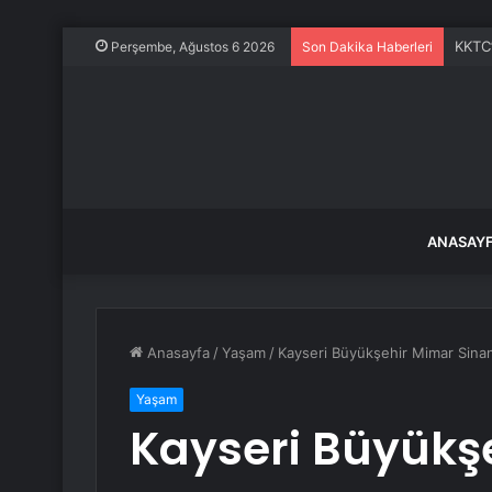
KKTC’
Perşembe, Ağustos 6 2026
Son Dakika Haberleri
ANASAY
Anasayfa
/
Yaşam
/
Kayseri Büyükşehir Mimar Sinan
Yaşam
Kayseri Büyükşe