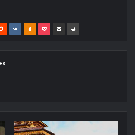
erest
Reddit
VKontakte
Odnoklassniki
Pocket
E-Posta ile paylaş
Yazdır
EK