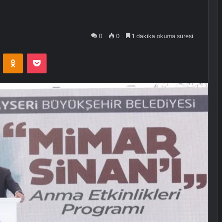
0
0
1 dakika okuma süresi
VKontakte
Odnoklassniki
Pocket