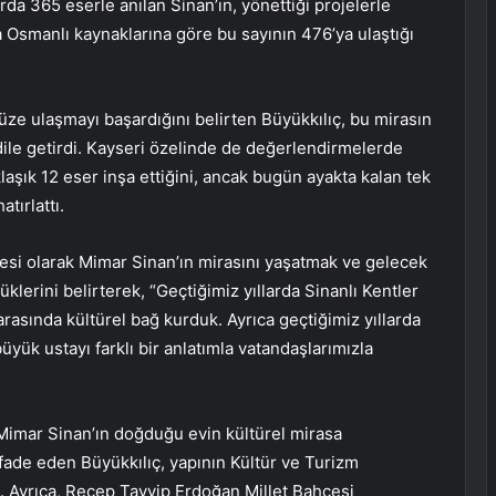
rda 365 eserle anılan Sinan’ın, yönettiği projelerle
ta Osmanlı kaynaklarına göre bu sayının 476’ya ulaştığı
üze ulaşmayı başardığını belirten Büyükkılıç, bu mirasın
le getirdi. Kayseri özelinde de değerlendirmelerde
aşık 12 eser inşa ettiğini, ancak bugün ayakta kalan tek
tırlattı.
esi olarak Mimar Sinan’ın mirasını yaşatmak ve gelecek
klerini belirterek, “Geçtiğimiz yıllarda Sinanlı Kentler
arasında kültürel bağ kurduk. Ayrıca geçtiğimiz yıllarda
yük ustayı farklı bir anlatımla vatandaşlarımızla
Mimar Sinan’ın doğduğu evin kültürel mirasa
 ifade eden Büyükkılıç, yapının Kültür ve Turizm
tti. Ayrıca, Recep Tayyip Erdoğan Millet Bahçesi