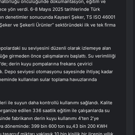
dinatörlüğü öncülüğünde dokümantasyon, eğitim ve
ece yön verdi. 6-8 Mayıs 2025 tarihlerinde Türk
rilen denetimler sonucunda Kayseri Şeker, TS ISO 46001
“Şeker ve Şekerli Ürünler” sektöründeki ilk ve tek firma
epolardaki su seviyesini düzenli olarak izlemeye alan
üğe girmeden önce çalışmalarını başlattı. Su verimliliği
de; derin kuyu pompalarına frekans çevirici
ndı. Depo seviyesi otomasyonu sayesinde ihtiyaç kadar
eminde kullanılan sular toplama havuzlarında
ri ile suyun daha kontrollü kullanımı sağlandı. Kalite
ganize edilen 336 saatlik eğitim ile çalışanlarda su
yesinde fabrikanın derin kuyu kullanımı 4’ten 2’ye
ya döneminde: 399 bin 600 ton su,43 bin 200 KWH
tasarruf miktarı yaklaşık 10 bin kişilik bir ilçenin yıllık