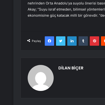
nehrinden Orta Anadolu’ya suyolu önerisi bası
Akay; “Suyu israf etmeden, bilimsel yöntemler
ekonomisine güç katacak milli bir görevdir. ”de
Facebook
Twitter
LinkedIn
Tumblr
Pint
Paylaş
DİLAN BİÇER