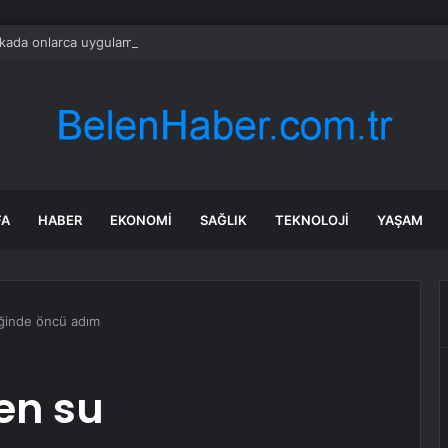
ada onlarca uygulamanın yerini tek asistan alabilir
FA
HABER
EKONOMI
SAĞLIK
TEKNOLOJI
YAŞAM
iğinde öncü adım
en su