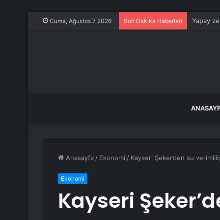
Yapay zek
Cuma, Ağustos 7 2026
Son Dakika Haberleri
ANASAY
Anasayfa
/
Ekonomi
/
Kayseri Şeker’den su verimlil
Ekonomi
Kayseri Şeker’d