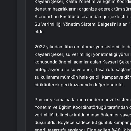
Kayseri Şeker, Kalite Yönetim ve Eğitim Koor
denetim hazırlıklarını organize ederek tüm sür
Standartları Enstitüsü tarafından gerçekleşti
Su Verimliliği Yönetim Sistemi Belgesi’ni alan 
oldu.
2022 yılından itibaren otomasyon sistemi ile d
Kayseri Şeker, su verimliliği yönetmeliği yürürl
konusunda önemli adımlar atılan Kayseri Şeker’
entegrasyonu ile su ve enerji tasarrufu sağla
su kullanımı mümkün hale geldi. Kampanya dön
biriktirilerek geri kazanımda değerlendirildi.
Pancar yıkama hatlarında modern nozül sistemle
Yönetim ve Eğitim Koordinatörlüğü tarafından or
verimliliği bilinci artırıldı. Alınan önlemler sa
düşürüldü. Böylece sadece 90 günlük kampan
enerji tasarrufu sağlandı. Elde edilen %48’lik bu 