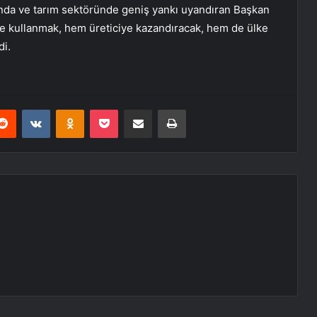
nda ve tarım sektöründe geniş yankı uyandıran Başkan
le kullanmak, hem üreticiye kazandıracak, hem de ülke
di.
erest
Reddit
VKontakte
Odnoklassniki
Pocket
E-Posta ile paylaş
Yazdır