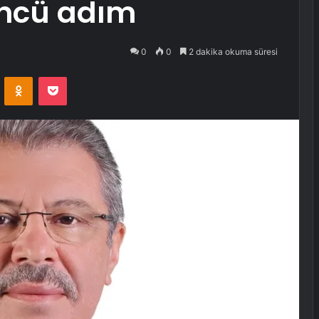
öncü adım
0
0
2 dakika okuma süresi
VKontakte
Odnoklassniki
Pocket