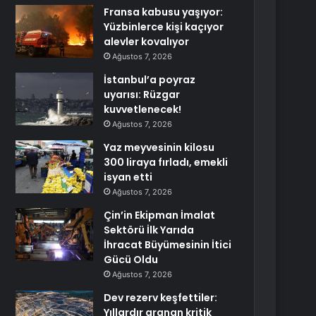
Fransa kabusu yaşıyor:
Yüzbinlerce kişi kaçıyor
alevler kovalıyor
Ağustos 7, 2026
İstanbul’a poyraz
uyarısı: Rüzgar
kuvvetlenecek!
Ağustos 7, 2026
Yaz meyvesinin kilosu
300 liraya fırladı, emekli
isyan etti
Ağustos 7, 2026
Çin’in Ekipman İmalat
Sektörü İlk Yarıda
İhracat Büyümesinin İtici
Gücü Oldu
Ağustos 7, 2026
Dev rezerv keşfettiler:
Yıllardır aranan kritik