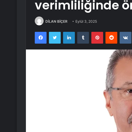
verimliliğinde 
DİLAN BİÇER
Eylül 3, 2025
Facebook
Twitter
LinkedIn
Tumblr
Pinterest
Reddit