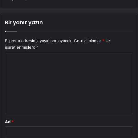
Bir yanıt yazın
E-posta adresiniz yayınlanmayacak.
Gerekli alanlar
*
ile
işaretlenmişlerdir
Y
o
r
u
m
*
Ad
*