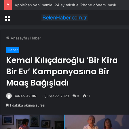
Apple’dan yeni hamle! 24 ay taksitle iPhone dönemi başlıyor
Menü
Anasayfa
/
Haber
Haber
Kemal Kılıçdaroğlu ‘Bir Kira
Bir Ev’ Kampanyasına Bir
Maaş Bağışladı
BARAN AYDIN
Şubat 22, 2023
0
11
1 dakika okuma süresi