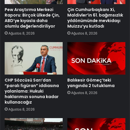
Pew Araştırma Merkezi
Çin Cumhurbaşkanı Xi,
Raporu: Birçok ülkede Çin,
Maldivler’in 61. bağımsızlık
ABD’ye kıyasla daha
yıldönümünde mevkidaşı
olumlu değerlendiriliyor
Muizzu’yu kutladı
Ağustos 8, 2026
Ağustos 8, 2026
CHP Sözcüsü Sarı’dan
Balıkesir Gömeç’teki
“paralı figüran” iddiasına
yangında 2 tutuklama
yalanlama: Hukuki
Ağustos 8, 2026
haklarımızı sonuna kadar
kullanacağız
Ağustos 8, 2026