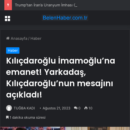
Trump’tan İran’a Uranyum İmhası Çağrısı
Menü
Anasayfa
/
Haber
Haber
Kılıçdaroğlu İmamoğlu’na
emanet! Yarkadaş,
Kılıçdaroğlu’nun mesajını
açıkladı!
TUĞBA KADI
Ağustos 21, 2023
0
10
1 dakika okuma süresi