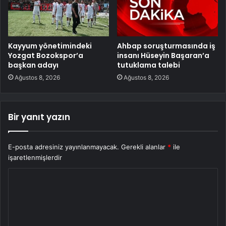
Kayyum yönetimindeki
Ahbap soruşturmasında iş
Yozgat Bozokspor’a
insanı Hüseyin Başaran’a
başkan adayı
tutuklama talebi
Ağustos 8, 2026
Ağustos 8, 2026
Bir yanıt yazın
E-posta adresiniz yayınlanmayacak.
Gerekli alanlar
*
ile
işaretlenmişlerdir
Y
o
r
u