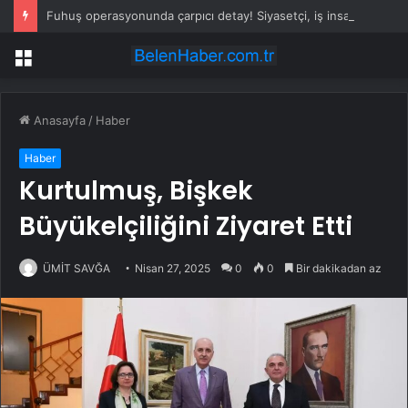
Fuhuş operasyonunda çarpıcı detay! Siyasetçi, iş insanı ve hukukçular var
Menü
Anasayfa
/
Haber
Haber
Kurtulmuş, Bişkek
Büyükelçiliğini Ziyaret Etti
ÜMİT SAVĞA
Nisan 27, 2025
0
0
Bir dakikadan az