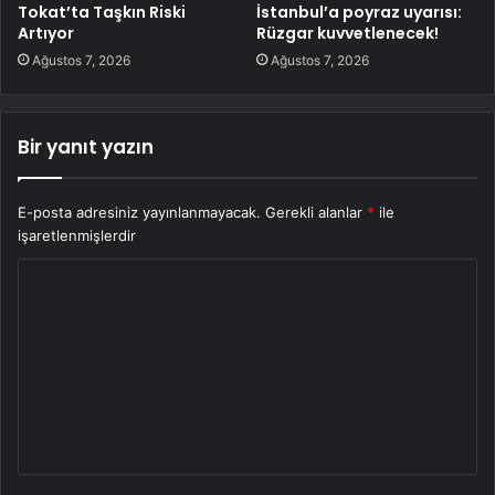
Tokat’ta Taşkın Riski
İstanbul’a poyraz uyarısı:
Artıyor
Rüzgar kuvvetlenecek!
Ağustos 7, 2026
Ağustos 7, 2026
Bir yanıt yazın
E-posta adresiniz yayınlanmayacak.
Gerekli alanlar
*
ile
işaretlenmişlerdir
Y
o
r
u
m
*