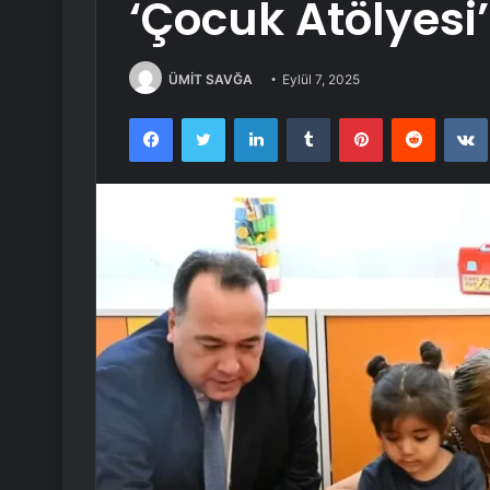
‘Çocuk Atölyesi
ÜMİT SAVĞA
Eylül 7, 2025
Facebook
Twitter
LinkedIn
Tumblr
Pinterest
Reddit