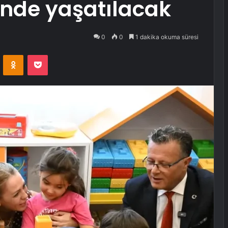
’nde yaşatılacak
0
0
1 dakika okuma süresi
VKontakte
Odnoklassniki
Pocket