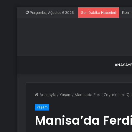
Kızın
Perşembe, Ağustos 6 2026
Son Dakika Haberleri
ANASAY
Anasayfa
/
Yaşam
/
Manisa’da Ferdi Zeyrek ismi ‘Ço
Yaşam
Manisa’da Ferdi