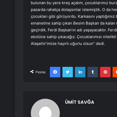
bulunan bu yere kreş açalım, çocuklarımız bura
pazarda rahatça dolaşsınlar istemiştik. O da h
çocukları gibi görüyordu. Karkasını yaptığımız
emanetine sahip çıkan Besim Başkan da kalan nok
geçirdik. Ferdi Başkan’ın adı yaşayacaktır. Ferd
ekolüne sahip çıkacağız. Çocuklarımızı nitelikli
Alaşehir’imize hayırlı uğurlu olsun” dedi.
Facebook
Twitter
LinkedIn
Tumblr
Pint
Paylaş
ÜMİT SAVĞA