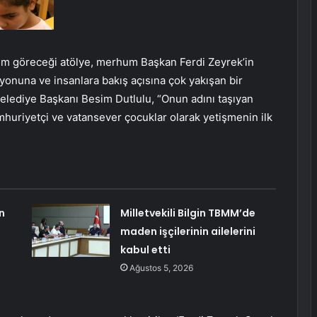
tim göreceği atölye, merhum Başkan Ferdi Zeyrek’in
yonuna ve insanlara bakış açısına çok yakışan bir
lediye Başkanı Besim Dutlulu, “Onun adını taşıyan
huriyetçi ve vatansever çocuklar olarak yetişmenin ilk
n
Milletvekili Bilgin TBMM’de
maden işçilerinin ailelerini
kabul etti
Ağustos 5, 2026