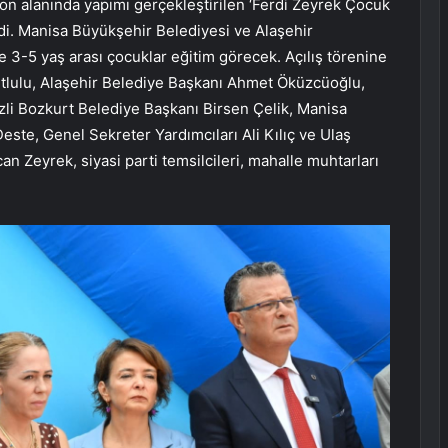
n alanında yapımı gerçekleştirilen ‘Ferdi Zeyrek Çocuk
di. Manisa Büyükşehir Belediyesi ve Alaşehir
sle 3-5 yaş arası çocuklar eğitim görecek. Açılış törenine
lulu, Alaşehir Belediye Başkanı Ahmet Öküzcüoğlu,
zli Bozkurt Belediye Başkanı Birsen Çelik, Manisa
ste, Genel Sekreter Yardımcıları Ali Kılıç ve Ulaş
 Zeyrek, siyasi parti temsilcileri, mahalle muhtarları