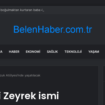
ı boğulmaktan kurtaran baba 40 gün sonra hayatını kaybetti
FA
HABER
EKONOMI
SAĞLIK
TEKNOLOJI
YAŞAM
cuk Atölyesi’nde yaşatılacak
 Zeyrek ismi