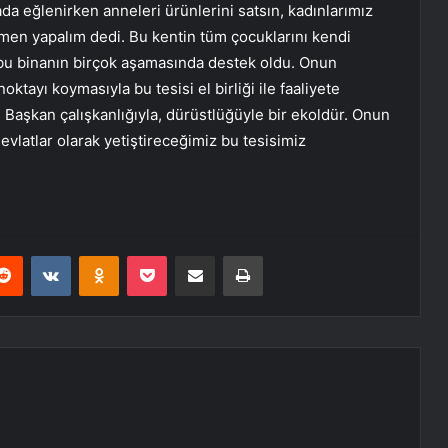
da eğlenirken anneleri ürünlerini satsın, kadınlarımız
emen yapalım dedi. Bu kentin tüm çocuklarını kendi
 bu binanın birçok aşamasında destek oldu. Onun
tayı koymasıyla bu tesisi el birliği ile faaliyete
i Başkan çalışkanlığıyla, dürüstlüğüyle bir ekoldür. Onun
 evlatlar olarak yetiştireceğimiz bu tesisimiz
erest
Reddit
VKontakte
Odnoklassniki
Pocket
E-Posta ile paylaş
Yazdır