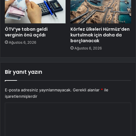
ÖTV’ye taban geldi
Körfez ülkeleri Hürmüz’den
verginin önü açıldı
kurtulmak için daha da
borçlanacak
Ağustos 6, 2026
Ağustos 6, 2026
Bir yanıt yazın
E-posta adresiniz yayınlanmayacak.
Gerekli alanlar
*
ile
işaretlenmişlerdir
Y
o
r
u