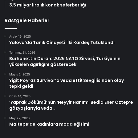
3.5 milyar liralık konak seferberliği
Rastgele Haberler
Aralık 16, 2025
Yalova’da Tanık Cinayeti: İki Kardeş Tutuklandı
Temmuz 21, 2026
Burhanettin Duran: 2026 NATO Zirvesi, Türkiye’nin
yükselen ağırlığını gösterecek
Mayıs 2, 2025
Yiğit Poyraz Survivor’a veda etti! Sevgilisinden olay
tepki geldi
Ocak 14, 2025
‘Yaprak Dökümü’nün ‘Neyyir Hanım’ı Bedia Ener Öztep’e
gözyaşlarıyla veda…
Mayıs 7, 2026
Maltepe’de kadınlara moda eğitimi