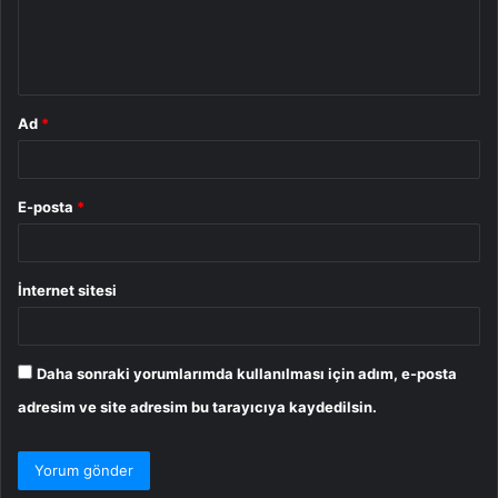
m
*
Ad
*
E-posta
*
İnternet sitesi
Daha sonraki yorumlarımda kullanılması için adım, e-posta
adresim ve site adresim bu tarayıcıya kaydedilsin.