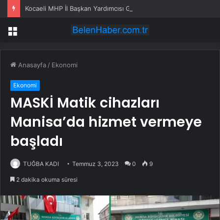
Kocaeli MHP İl Başkan Yardımcısı Geylani Yenigün, ortağı tarafından vurularak öldürüldü
Menü
Anasayfa
/
Ekonomi
Ekonomi
MASKİ Matik cihazları
Manisa’da hizmet vermeye
başladı
TUĞBA KADI
Temmuz 3, 2023
0
9
2 dakika okuma süresi