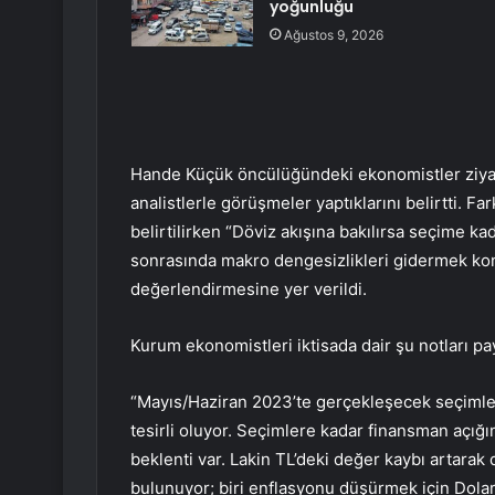
yoğunluğu
Ağustos 9, 2026
Hande Küçük öncülüğündeki ekonomistler ziyaret
analistlerle görüşmeler yaptıklarını belirtti. Fa
belirtilirken “Döviz akışına bakılırsa seçime 
sonrasında makro dengesizlikleri gidermek konu
değerlendirmesine yer verildi.
Kurum ekonomistleri iktisada dair şu notları pay
“Mayıs/Haziran 2023’te gerçekleşecek seçiml
tesirli oluyor. Seçimlere kadar finansman açığın
beklenti var. Lakin TL’deki değer kaybı artara
bulunuyor; biri enflasyonu düşürmek için Dolar