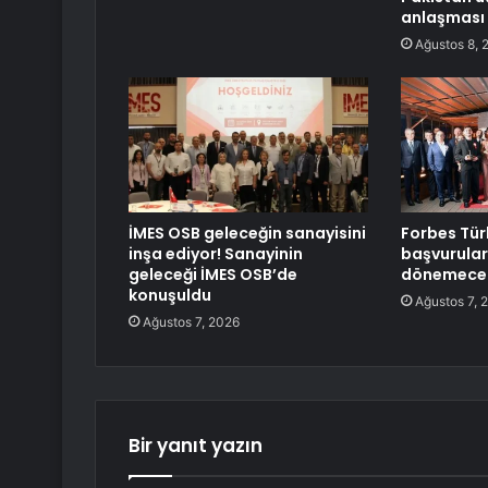
anlaşması 
Ağustos 8, 
İMES OSB geleceğin sanayisini
Forbes Türk
inşa ediyor! Sanayinin
başvuruları
geleceği İMES OSB’de
dönemece g
konuşuldu
Ağustos 7, 
Ağustos 7, 2026
Bir yanıt yazın