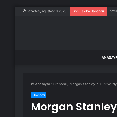
İsrai
Pazartesi, Ağustos 10 2026
Son Dakika Haberleri
ANASAY
Anasayfa
/
Ekonomi
/
Morgan Stanley’in Türkiye ziy
Ekonomi
Morgan Stanley’