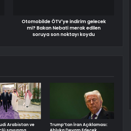
Otomobilde ÖTV'ye indirim gelecek
mi? Bakan Nebati merak edilen
soruya son noktayı koydu
uudi Arabistan ve
Trump’tan İran Açıklaması:
üçlü savunma
Abluka Devam Edecek