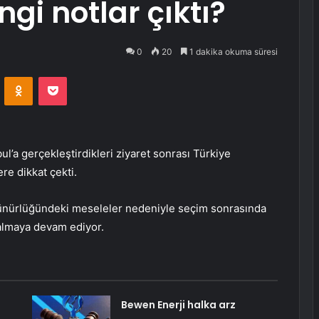
gi notlar çıktı?
0
20
1 dakika okuma süresi
VKontakte
Odnoklassniki
Pocket
l’a gerçekleştirdikleri ziyaret sonrası Türkiye
ere dikkat çekti.
rünürlüğündeki meseleler nedeniyle seçim sonrasında
kalmaya devam ediyor.
Bewen Enerji halka arz