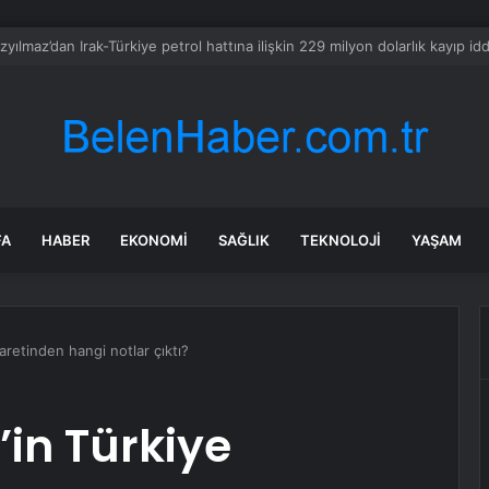
l ordusunda isyan: Onlarca asker silahlarını bırakıp üssü terk etti
FA
HABER
EKONOMI
SAĞLIK
TEKNOLOJI
YAŞAM
aretinden hangi notlar çıktı?
in Türkiye