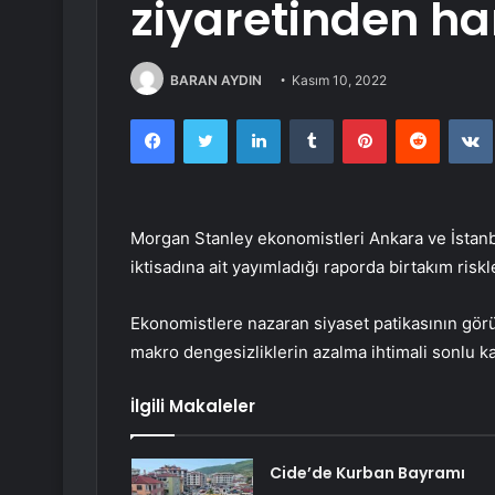
ziyaretinden han
BARAN AYDIN
Kasım 10, 2022
Facebook
Twitter
LinkedIn
Tumblr
Pinterest
Reddit
Morgan Stanley ekonomistleri Ankara ve İstanbu
iktisadına ait yayımladığı raporda birtakım riskl
Ekonomistlere nazaran siyaset patikasının gö
makro dengesizliklerin azalma ihtimali sonlu 
İlgili Makaleler
Cide’de Kurban Bayramı