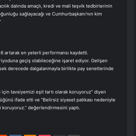
lık dalında amaçlı, kredi ve mali teşvik tedbirlerinin
oğunluğu sağlayacağı ve Cumhurbaşkanı’nın kim
”
6 artarak en yeterli performansı kaydetti.
yoduna geçiş olabileceğine işaret ediyor. Gelişen
ksek derecede dalgalanmayla birlikte pay senetlerinde
çin tavsiyemizi eşit tartı olarak koruyoruz” diyen
ğünü ifade etti ve “Belirsiz siyaset patikası nedeniyle
 koruyoruz.” değerlendirmesini yaptı.
erest
Reddit
VKontakte
Odnoklassniki
Pocket
E-Posta ile paylaş
Yazdır