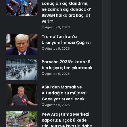
sonuçları açıklandı mı,
ne zaman açıklanacak?
BEWEN halka arz kaç lot
verir?
Ağustos 9, 2026
Trump’tan İran’a
Uranyum İmhası Çağrısı
Ağustos 9, 2026
Porsche 2035’e kadar 9
bin kişiyi işten çıkaracak
Ağustos 9, 2026
ASKİ’den Mamak ve
Altındağ’a su müjdesi:
Gece yarısı verilecek
Ağustos 9, 2026
Pew Araştırma Merkezi
Raporu: Birçok ülkede
Çin, ABD’ye kıyasla daha