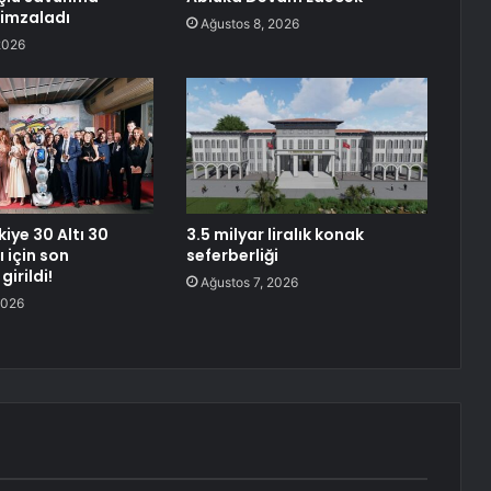
imzaladı
Ağustos 8, 2026
2026
iye 30 Altı 30
3.5 milyar liralık konak
 için son
seferberliği
irildi!
Ağustos 7, 2026
2026