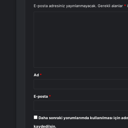
E-posta adresiniz yayınlanmayacak.
Gerekli alanlar
*
i
Y
o
r
u
m
*
Ad
*
E-posta
*
Daha sonraki yorumlarımda kullanılması için adı
kaydedilsin.