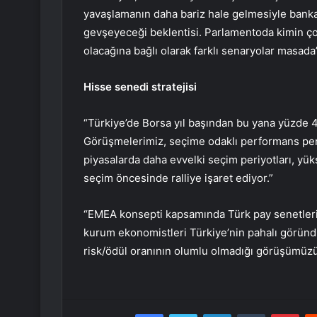
yavaşlamanın daha bariz hale gelmesiyle bankacı
gevşeyeceği beklentisi. Parlamentoda kimin ç
olacağına bağlı olarak farklı senaryolar masada
Hisse senedi stratejisi
“Türkiye’de Borsa yıl başından bu yana yüzde 4
Görüşmelerimiz, seçime odaklı performans peri
piyasalarda daha evvelki seçim periyotları, yü
seçim öncesinde ralliye işaret ediyor.”
“EMEA konsepti kapsamında Türk pay senetleri i
kurum ekonomistleri Türkiye’nin pahalı göründü
risk/ödül oranının olumlu olmadığı görüşümüzü
Facebook
Twitter
LinkedIn
Tumblr
Pint