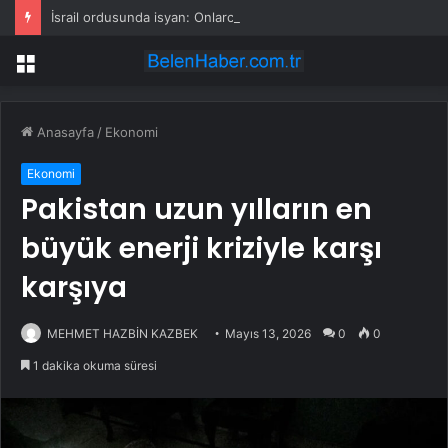
İsrail ordusunda isyan: Onlarca asker silahlarını bırakıp üssü terk etti
Menü
Anasayfa
/
Ekonomi
Ekonomi
Pakistan uzun yılların en
büyük enerji kriziyle karşı
karşıya
MEHMET HAZBİN KAZBEK
Mayıs 13, 2026
0
0
1 dakika okuma süresi