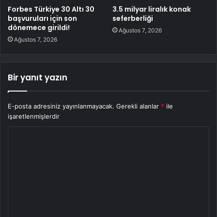
Forbes Türkiye 30 Altı 30
3.5 milyar liralık konak
başvuruları için son
seferberliği
dönemece girildi!
Ağustos 7, 2026
Ağustos 7, 2026
Bir yanıt yazın
E-posta adresiniz yayınlanmayacak.
Gerekli alanlar
*
ile
işaretlenmişlerdir
Y
o
r
u
m
*