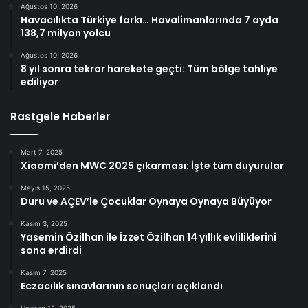
Ağustos 10, 2026
Havacılıkta Türkiye farkı… Havalimanlarında 7 ayda
138,7 milyon yolcu
Ağustos 10, 2026
8 yıl sonra tekrar harekete geçti: Tüm bölge tahliye
ediliyor
Rastgele Haberler
Mart 7, 2025
Xiaomi’den MWC 2025 çıkarması: İşte tüm duyurular
Mayıs 15, 2025
Duru ve AÇEV’le Çocuklar Oynaya Oynaya Büyüyor
Kasım 3, 2025
Yasemin Özilhan ile İzzet Özilhan 14 yıllık evliliklerini
sona erdirdi
Kasım 7, 2025
Eczacılık sınavlarının sonuçları açıklandı
Haziran 12, 2025