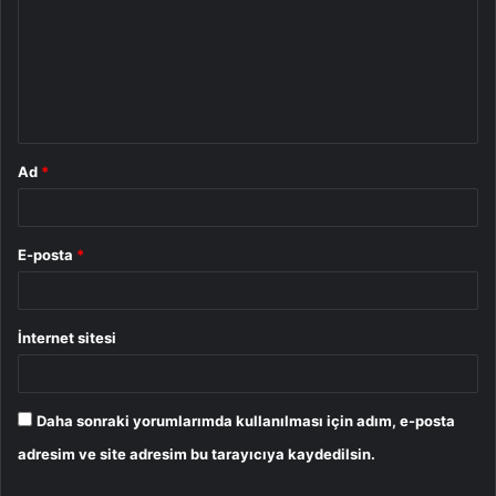
r
u
m
*
Ad
*
E-posta
*
İnternet sitesi
Daha sonraki yorumlarımda kullanılması için adım, e-posta
adresim ve site adresim bu tarayıcıya kaydedilsin.