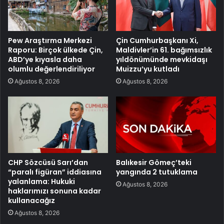
Pew Araştırma Merkezi
Çin Cumhurbaşkanı Xi,
Raporu: Birçok ülkede Çin,
Maldivler’in 61. bağımsızlık
ABD’ye kıyasla daha
yıldönümünde mevkidaşı
olumlu değerlendiriliyor
Muizzu’yu kutladı
Ağustos 8, 2026
Ağustos 8, 2026
CHP Sözcüsü Sarı’dan
Balıkesir Gömeç’teki
“paralı figüran” iddiasına
yangında 2 tutuklama
yalanlama: Hukuki
Ağustos 8, 2026
haklarımızı sonuna kadar
kullanacağız
Ağustos 8, 2026