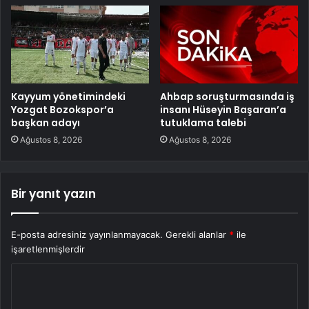
Kayyum yönetimindeki
Ahbap soruşturmasında iş
Yozgat Bozokspor’a
insanı Hüseyin Başaran’a
başkan adayı
tutuklama talebi
Ağustos 8, 2026
Ağustos 8, 2026
Bir yanıt yazın
E-posta adresiniz yayınlanmayacak.
Gerekli alanlar
*
ile
işaretlenmişlerdir
Y
o