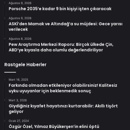
Ağustos 9, 2026
Porsche 2035’e kadar 9 bin kişiyi işten çıkaracak
Ağustos 9, 2026
ASKİ’den Mamak ve Altındağ’a su müjdesi: Gece yarısı
verilecek
Ağustos 8, 2026
Pew Araştırma Merkezi Raporu: Birçok ülkede Çin,
ABD’ye kıyasla daha olumlu değerlendiriliyor
Rastgele Haberler
Mart 16, 2025
Farkında olmadan etkileniyor olabilirsiniz! Kalitesiz
uyku uyuyanlar için beklenmedik sonuç
Mart 3, 2026
Giydiğiniz kıyafet hayatınızı kurtarabilir: Akıllı tişört
geliyor
Ocak 27, 2024
Özgür Özel, Yılmaz Büyükerşen’in elini öptü