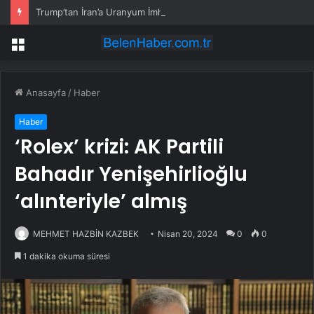
Trump’tan İran’a Uranyum İmhası Çağrısı
Menü
Anasayfa
/
Haber
Haber
‘Rolex’ krizi: AK Partili
Bahadır Yenişehirlioğlu
‘alınteriyle’ almış
MEHMET HAZBİN KAZBEK
Nisan 20, 2024
0
0
1 dakika okuma süresi