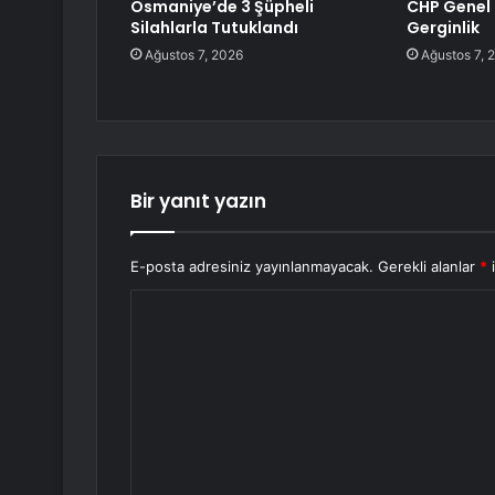
Osmaniye’de 3 Şüpheli
CHP Genel 
Silahlarla Tutuklandı
Gerginlik
Ağustos 7, 2026
Ağustos 7, 
Bir yanıt yazın
E-posta adresiniz yayınlanmayacak.
Gerekli alanlar
*
i
Y
o
r
u
m
*