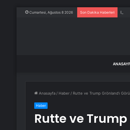
Ece E
Cumartesi, Ağustos 8 2026
Son Dakika Haberleri
ANASAY
Anasayfa
/
Haber
/
Rutte ve Trump Grönland’ı Gör
Haber
Rutte ve Trump 