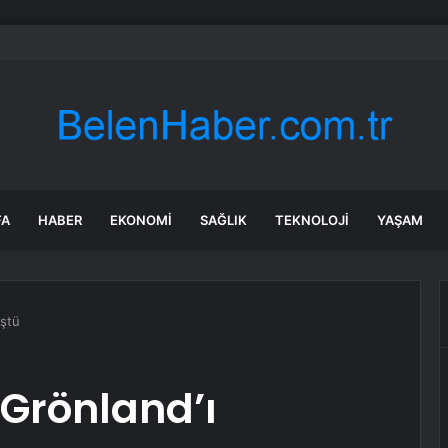
rken’den ‘yasak aşk’ açıklaması: Hukuki yollara başvuruyor
FA
HABER
EKONOMI
SAĞLIK
TEKNOLOJI
YAŞAM
üştü
Grönland’ı