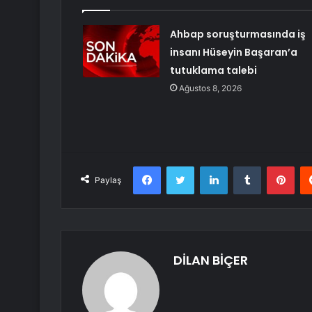
Ahbap soruşturmasında iş
insanı Hüseyin Başaran’a
tutuklama talebi
Ağustos 8, 2026
Facebook
Twitter
LinkedIn
Tumblr
Pint
Paylaş
DİLAN BİÇER