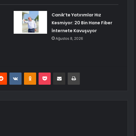
Canik’te Yatırımlar Hız
Kesmiyor: 20 Bin Hane Fiber
İnternete Kavuşuyor
Ağustos 8, 2026
erest
Reddit
VKontakte
Odnoklassniki
Pocket
E-Posta ile paylaş
Yazdır