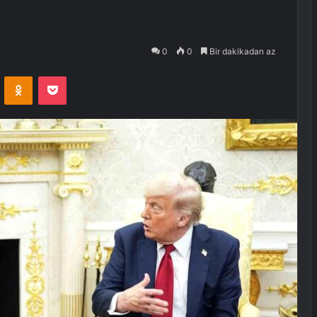
0
0
Bir dakikadan az
VKontakte
Odnoklassniki
Pocket