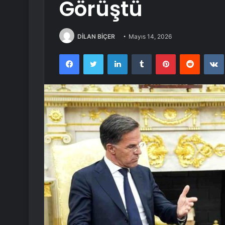
Görüştü
DİLAN BİÇER
Mayıs 14, 2026
Facebook
Twitter
LinkedIn
Tumblr
Pinterest
Reddit