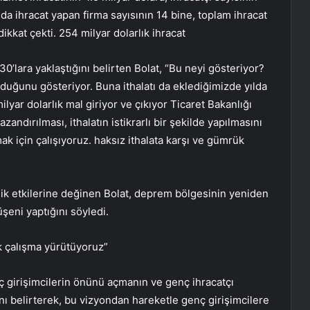
ında ihracat yapan firma sayısının 14 bine, toplam ihracat
ikkat çekti. 254 milyar dolarlık ihracat
30’lara yaklaştığını belirten Bolat, “Bu neyi gösteriyor?
duğunu gösteriyor. Buna ithalatı da eklediğimizde yılda
milyar dolarlık mal giriyor ve çıkıyor Ticaret Bakanlığı
andırılması, ithalatın istikrarlı bir şekilde yapılmasını
k için çalışıyoruz. haksız ithalata karşı ve gümrük
 etkilerine değinen Bolat, deprem bölgesinin yeniden
üşeni yaptığını söyledi.
k çalışma yürütüyoruz”
ç girişimcilerin önünü açmanın ve genç ihracatçı
ını belirterek, bu vizyondan hareketle genç girişimcilere