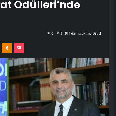
at Ödülleri’nde
0
5
4 dakika okuma süresi
VKontakte
Odnoklassniki
Pocket