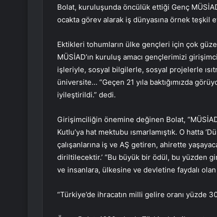
Bolat, kuruluşunda öncülük ettiği Genç MÜSİAD’
ocakta görev alarak iş dünyasına örnek teşkil ett
Ektikleri tohumların ülke gençleri için çok gü
MÜSİAD’ın kuruluş amacı gençlerimizi girişimcil
işleriyle, sosyal bilgilerle, sosyal projelerle ı
üniversite… “Geçen 21 yıla baktığımızda görüy
iyileştirildi.” dedi.
Girişimciliğin önemine değinen Bolat, “MÜSİAD
Kutlu’ya hat mektubu ısmarlamıştık. O hatta ‘Dü
çalışanlarına iş ve AŞ getiren, ahirette yaşaya
diriltilecektir.’ “Bu büyük bir ödül, bu yüzden 
ve insanlara, ülkesine ve devletine faydalı olan g
“Türkiye’de ihracatın milli gelire oranı yüzde 30