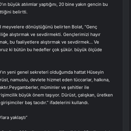
ın büyük atılımlar yaptığını, 20 bine yakın gencin bu
iğini belirtti.
zel meyvelere dönüştüğünü belirten Bolat, “Genç
iğe alıştırmak ve sevdirmekti. Gençlerimizi hayır
sıtmak, bu faaliyetlere alıştırmak ve sevdirmek… Ve
oruz ki bütün bu hedefler çok şükür. büyük ölçüde
’ın yeni genel sekreteri olduğumda hattat Hüseyin
rüst, namuslu, devlete hizmet eden tüccarlar, halkına,
caktır.Peygamberler, müminler ve şehitler ile
girişimcilik büyük önem taşıyor. Dürüst, çalışkan, üretken
irişimciler baş tacıdır.” ifadelerini kullandı.
’lara yaklaştı”