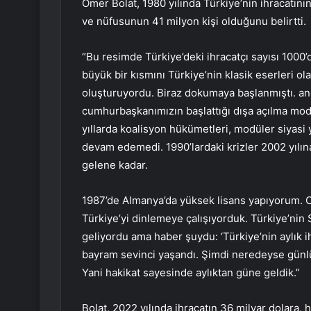
Ömer Bolat, 1980 yılında Türkiye’nin ihracatının 
ve nüfusunun 41 milyon kişi olduğunu belirtti.
“Bu resimde Türkiye’deki ihracatçı sayısı 1000’di
büyük bir kısmını Türkiye’nin klasik eserleri ola
oluşturuyordu. Biraz dokumaya başlanmıştı. anc
cumhurbaşkanımızın başlattığı dışa açılma mod
yıllarda koalisyon hükümetleri, modüler siyasi 
devam edemedi. 1990’lardaki krizler 2002 yılı
gelene kadar.
1987’de Almanya’da yüksek lisans yapıyorum. O
Türkiye’yi dinlemeye çalışıyorduk. Türkiye’nin 
geliyordu ama haber şuydu: ‘Türkiye’nin aylık ih
bayram sevinci yaşandı. Şimdi neredeyse günlük
Yani hakikat sayesinde aylıktan güne geldik.”
Bolat, 2022 yılında ihracatın 36 milyar dolara, h