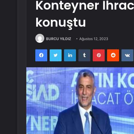
Konteyner İhrac
konuştu
BURCU YILDIZ
Ağustos 12, 2023
Facebook
Twitter
LinkedIn
Tumblr
Pinterest
Reddit