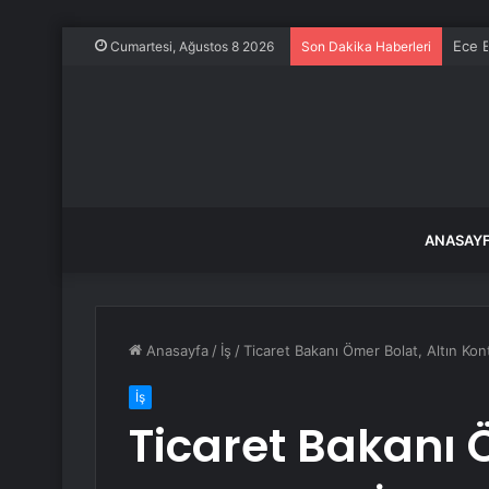
Ece E
Cumartesi, Ağustos 8 2026
Son Dakika Haberleri
ANASAY
Anasayfa
/
İş
/
Ticaret Bakanı Ömer Bolat, Altın Kon
İş
Ticaret Bakanı Ö