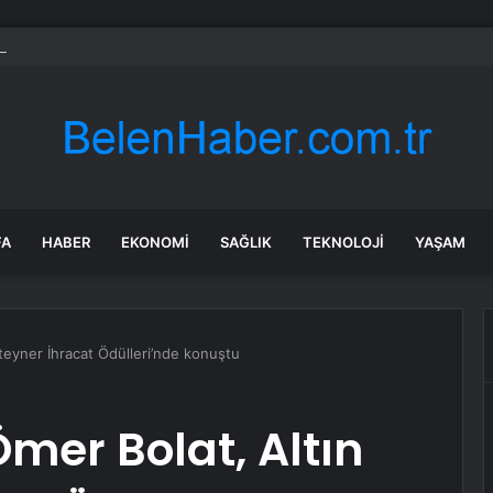
rken’den ‘yasak aşk’ açıklaması: Hukuki yollara başvuruyor
FA
HABER
EKONOMI
SAĞLIK
TEKNOLOJI
YAŞAM
teyner İhracat Ödülleri’nde konuştu
mer Bolat, Altın