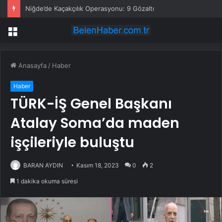
Niğde’de Kaçakçılık Operasyonu: 9 Gözaltı
Menü
Anasayfa
/
Haber
Haber
TÜRK-İŞ Genel Başkanı
Atalay Soma’da maden
işçileriyle buluştu
BARAN AYDIN
Kasım 18, 2023
0
2
1 dakika okuma süresi