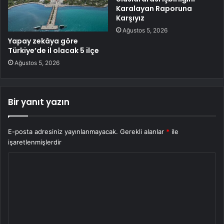
Karalayan Raporuna
Karşıyız
Ağustos 5, 2026
Yapay zekâya göre
Türkiye’de il olacak 5 ilçe
Ağustos 5, 2026
Bir yanıt yazın
E-posta adresiniz yayınlanmayacak.
Gerekli alanlar
*
ile
işaretlenmişlerdir
Y
o
r
u
m