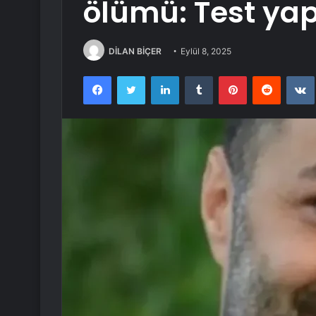
ölümü: Test yap
DİLAN BİÇER
Eylül 8, 2025
Facebook
Twitter
LinkedIn
Tumblr
Pinterest
Reddit