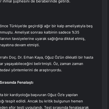
ir ihmal şüphesini de beraberinde getirdi.
ce Türkiye’de geçirdiği ağır bir kalp ameliyatıyla beş
unmuştu. Ameliyat sonrası kalbinin sadece %35
rlarının tavsiyelerine uyarak sağlığına dikkat etmiş,
 hayatına devam etmişti.
rrahı Doç. Dr. Erhan Kaya, Oğuz Öz’ün dikkatli bir hasta
ar yaşayabileceğini belirtmişti. Öz, zaman zaman
 tedavi yöntemlerini de araştırıyordu.
 Sırasında Fenalaştı
 bir kardiyoloğa başvuran Oğuz Öz’e yapılan
ığı tespit edildi. Ancak bu kritik bulgunun hemen
meden efor testi uygulandı. Test sırasında fenalaşarak