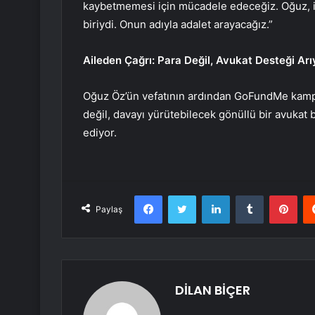
kaybetmemesi için mücadele edeceğiz. Oğuz, iş
biriydi. Onun adıyla adalet arayacağız.”
Aileden Çağrı: Para Değil, Avukat Desteği Ar
Oğuz Öz’ün vefatının ardından GoFundMe kampa
değil, davayı yürütebilecek gönüllü bir avukat b
ediyor.
Facebook
Twitter
LinkedIn
Tumblr
Pint
Paylaş
DİLAN BİÇER