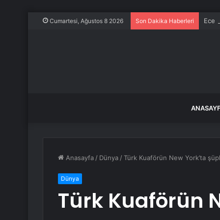
Ece E
Cumartesi, Ağustos 8 2026
Son Dakika Haberleri
ANASAY
Anasayfa
/
Dünya
/
Türk Kuaförün New York’ta şüph
Dünya
Türk Kuaförün N