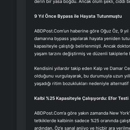
derin bir yasa boğdu. Ancak ölüm şekli, ciddi b
9 Yıl Önce Bypass ile Hayata Tutunmuştu
ABDPost.Com’un haberine göre Oğuz Öz, 9 yıl ön
damarına bypass yapılarak hayata yeniden tut
kapasiteyle çalıştığı belirlenmişti. Ancak dokto
yaşam tarzını değiştirmiş ve düzenli takiplerle
Kendisini yıllardır takip eden Kalp ve Damar Ce
olduğunu vurgulayarak, bu durumuyla uzun yıll
yaşadığı ritim bozuklukları nedeniyle alternatif
Kalbi %25 Kapasiteyle Çalışıyordu: Efor Testi
ABDPost.Com’a göre yakın zamanda New York’ta
tetkiklerde kalbinin sadece %25 oranında çalışt
ardından, Öz’e sanal anjiyo ve hiçbir ara veril