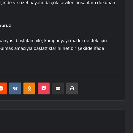
inde ve özel hayatında çok sevilen, insanlara dokunan
ıyoruz
nyası başlatan aile, kampanyayı maddi destek için
ulmak amacıyla başlattıklarını net bir şekilde ifade
erest
Reddit
VKontakte
Odnoklassniki
Pocket
E-Posta ile paylaş
Yazdır