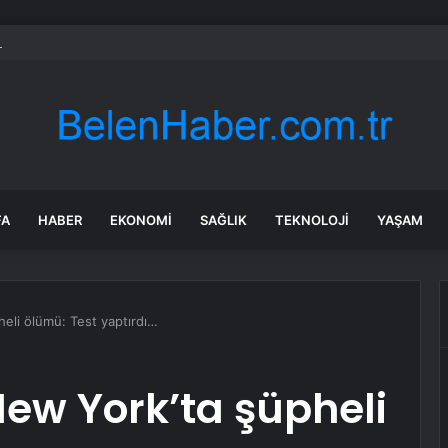
rken’den ‘yasak aşk’ açıklaması: Hukuki yollara başvuruyor
FA
HABER
EKONOMI
SAĞLIK
TEKNOLOJI
YAŞAM
eli ölümü: Test yaptırdı…
ew York’ta şüpheli