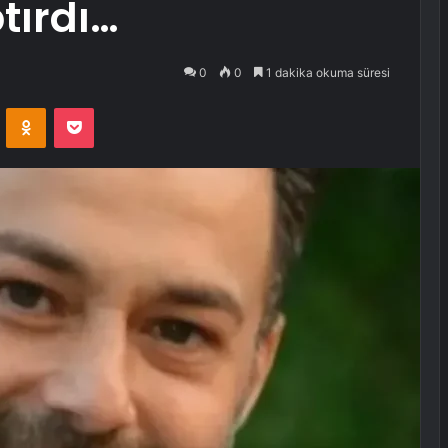
tırdı…
0
0
1 dakika okuma süresi
VKontakte
Odnoklassniki
Pocket