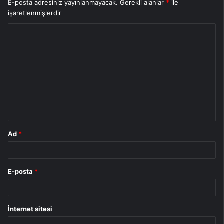
E-posta adresiniz yayınlanmayacak.
Gerekli alanlar
*
ile
işaretlenmişlerdir
Y
o
r
u
m
*
Ad
*
E-posta
*
İnternet sitesi