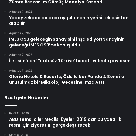
Zümra Rezzan İm Gümüş Madalya Kazandı
Ağustos 7, 2026
Yapay zekada onlarca uygulamanın yerini tek asistan
alabilir
Ağustos 7, 2026
İMES OSB geleceğin sanayisini inşa ediyor! Sanayinin
geleceği İMES OSB’de konuşuldu
Ağustos 7, 2026
İletişim’den ‘Terörsüz Türkiye’ hedefli videolu paylaşım
Ağustos 7, 2026
Gloria Hotels & Resorts, Ödüllü bar Panda & Sons ile
unutulmaz bir Miksoloji Gecesine İmza Attı
Rastgele Haberler
Eylül 11, 2025
ABD Temsilciler Meclisi üyeleri 2019’dan bu yana ilk
resmi Çin ziyaretini gerçekleştirecek
Mart 6, 2026