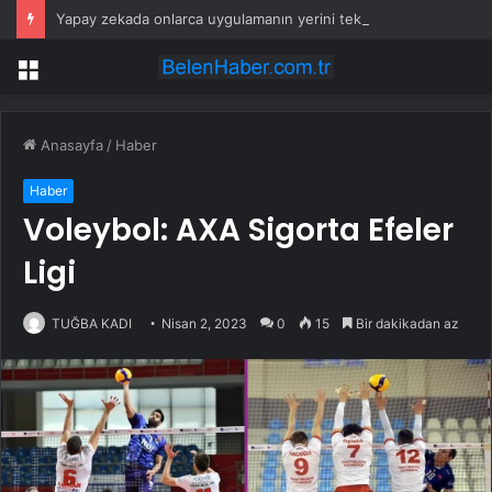
Yapay zekada onlarca uygulamanın yerini tek asistan alabilir
Menü
Anasayfa
/
Haber
Haber
Voleybol: AXA Sigorta Efeler
Ligi
TUĞBA KADI
Nisan 2, 2023
0
15
Bir dakikadan az