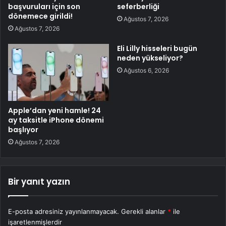
başvuruları için son
seferberliği
dönemece girildi!
Ağustos 7, 2026
Ağustos 7, 2026
Eli Lilly hisseleri bugün
neden yükseliyor?
Ağustos 6, 2026
Apple’dan yeni hamle! 24
ay taksitle iPhone dönemi
başlıyor
Ağustos 7, 2026
Bir yanıt yazın
E-posta adresiniz yayınlanmayacak.
Gerekli alanlar
*
ile
işaretlenmişlerdir