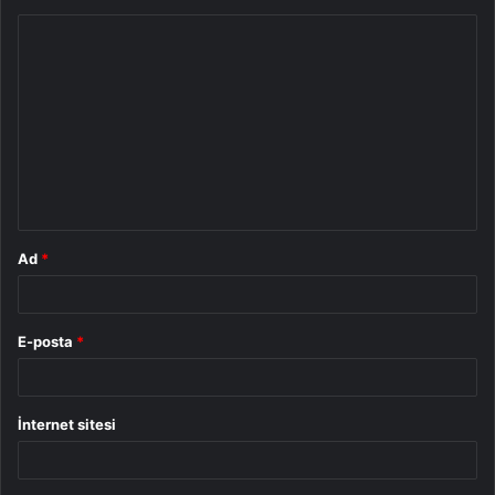
Y
o
r
u
m
*
Ad
*
E-posta
*
İnternet sitesi