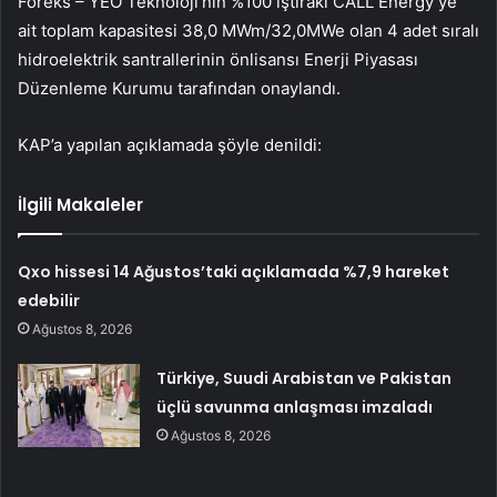
Foreks – YEO Teknoloji’nin %100 iştiraki CALL Energy’ye
ait toplam kapasitesi 38,0 MWm/32,0MWe olan 4 adet sıralı
hidroelektrik santrallerinin önlisansı Enerji Piyasası
Düzenleme Kurumu tarafından onaylandı.
KAP’a yapılan açıklamada şöyle denildi:
İlgili Makaleler
Qxo hissesi 14 Ağustos’taki açıklamada %7,9 hareket
edebilir
Ağustos 8, 2026
Türkiye, Suudi Arabistan ve Pakistan
üçlü savunma anlaşması imzaladı
Ağustos 8, 2026