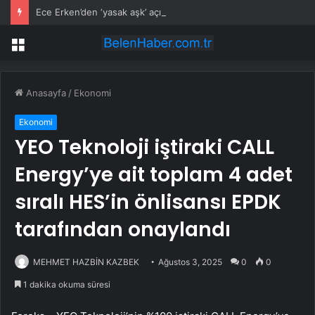
Ece Erken’den ‘yasak aşk’ açıklaması: Hukuki yollara başvuruyor
Menü
Anasayfa
/
Ekonomi
Ekonomi
YEO Teknoloji iştiraki CALL
Energy’ye ait toplam 4 adet
sıralı HES’in önlisansı EPDK
tarafından onaylandı
MEHMET HAZBİN KAZBEK
Ağustos 3, 2025
0
0
1 dakika okuma süresi