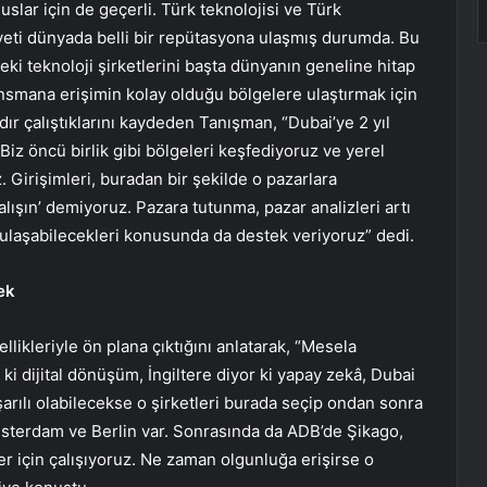
uslar için de geçerli. Türk teknolojisi ve Türk
iyeti dünyada belli bir repütasyona ulaşmış durumda. Bu
deki teknoloji şirketlerini başta dünyanın geneline hitap
ansmana erişimin kolay olduğu bölgelere ulaştırmak için
ldır çalıştıklarını kaydeden Tanışman, “Dubai’ye 2 yıl
 Biz öncü birlik gibi bölgeleri keşfediyoruz ve yerel
z. Girişimleri, buradan bir şekilde o pazarlara
ışın’ demiyoruz. Pazara tutunma, pazar analizleri artı
 ulaşabilecekleri konusunda da destek veriyoruz” dedi.
ek
llikleriyle ön plana çıktığını anlatarak, “Mesela
ki dijital dönüşüm, İngiltere diyor ki yapay zekâ, Dubai
aşarılı olabilecekse o şirketleri burada seçip ondan sonra
sterdam ve Berlin var. Sonrasında da ADB’de Şikago,
er için çalışıyoruz. Ne zaman olgunluğa erişirse o