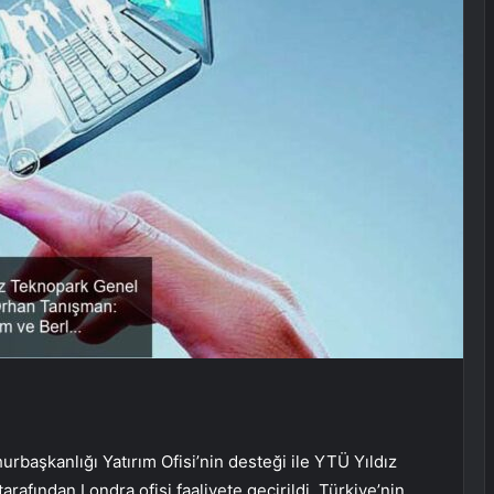
rbaşkanlığı Yatırım Ofisi’nin desteği ile YTÜ Yıldız
afından Londra ofisi faaliyete geçirildi. Türkiye’nin