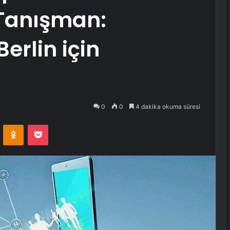
Tanışman:
rlin için
0
0
4 dakika okuma süresi
VKontakte
Odnoklassniki
Pocket