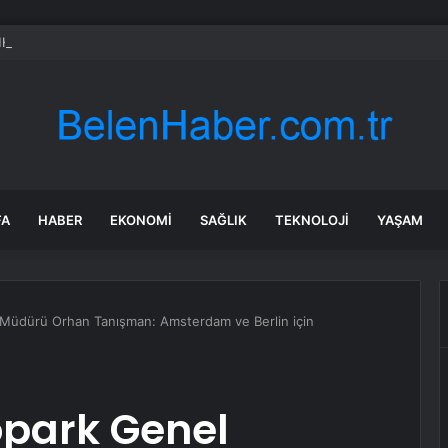
HP İl Başkan Yardımcısı Geylani Yenigün, ortağı tarafından vurularak öld
FA
HABER
EKONOMI
SAĞLIK
TEKNOLOJI
YAŞAM
 Müdürü Orhan Tanışman: Amsterdam ve Berlin için
opark Genel