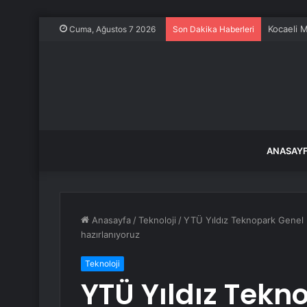
Kocaeli M
Cuma, Ağustos 7 2026
Son Dakika Haberleri
ANASAY
Anasayfa
/
Teknoloji
/
YTÜ Yıldız Teknopark Genel
hazırlanıyoruz
Teknoloji
YTÜ Yıldız Tekn