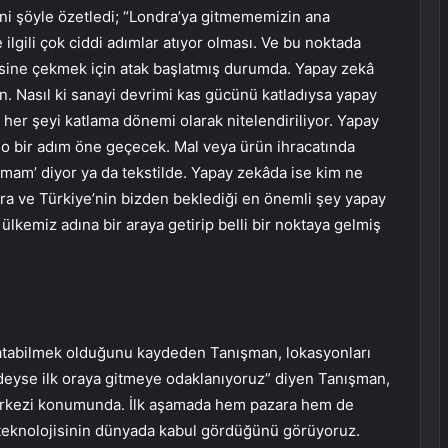
ni şöyle özetledi; “Londra’ya gitmememizin ana
 ilgili çok ciddi adımlar atıyor olması. Ve bu noktada
sine çekmek için atak başlatmış durumda. Yapay zekâ
n. Nasıl ki sanayi devrimi kas gücünü katladıysa yapay
her şeyi katlama dönemi olarak nitelendiriliyor. Yapay
se o bir adım öne geçecek. Mal veya ürün ihracatında
a almam’ diyor ya da tekstilde. Yapay zekâda ise kim ne
ondra ve Türkiye’nin bizden beklediği en önemli şey yapay
 ülkemiz adına bir araya getirip belli bir noktaya gelmiş
satabilmek olduğunu kaydeden Tanışman, lokasyonları
erdeyse ilk oraya gitmeye odaklanıyoruz” diyen Tanışman,
erkezi konumunda. İlk aşamada hem pazara hem de
k teknolojisinin dünyada kabul gördüğünü görüyoruz.