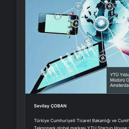
Sevilay ÇOBAN
Türkiye Cumhuriyeti Ticaret Bakanlığı ve Cumhu
Teknopark global markası YTU Startup House tar