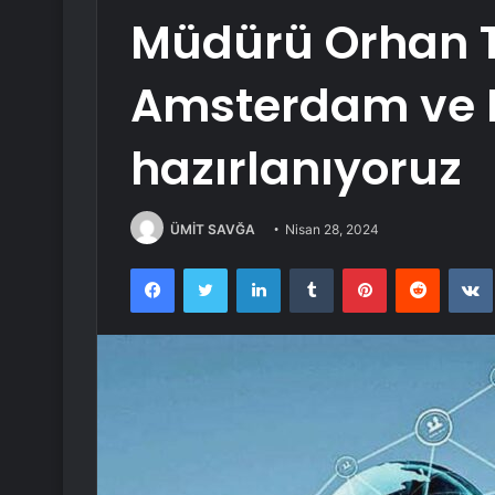
Müdürü Orhan 
Amsterdam ve Be
hazırlanıyoruz
ÜMİT SAVĞA
Nisan 28, 2024
Facebook
Twitter
LinkedIn
Tumblr
Pinterest
Reddit