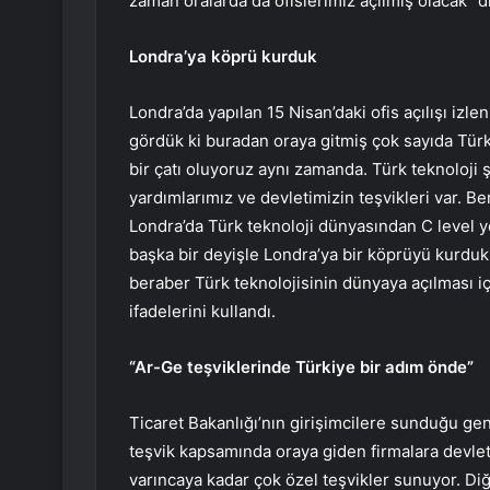
zaman oralarda da ofislerimiz açılmış olacak” d
Londra’ya köprü kurduk
Londra’da yapılan 15 Nisan’daki ofis açılışı iz
gördük ki buradan oraya gitmiş çok sayıda Türk 
bir çatı oluyoruz aynı zamanda. Türk teknoloji 
yardımlarımız ve devletimizin teşvikleri var. B
Londra’da Türk teknoloji dünyasından C level yö
başka bir deyişle Londra’ya bir köprüyü kurduk
beraber Türk teknolojisinin dünyaya açılması i
ifadelerini kullandı.
“Ar-Ge teşviklerinde Türkiye bir adım önde”
Ticaret Bakanlığı’nın girişimcilere sunduğu ge
teşvik kapsamında oraya giden firmalara devlet
varıncaya kadar çok özel teşvikler sunuyor. Diğ