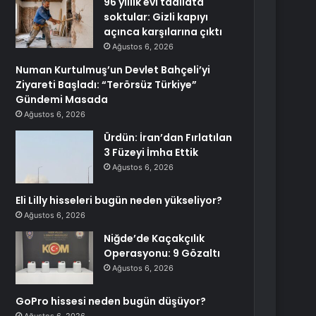
96 yıllık evi tadilata
soktular: Gizli kapıyı
açınca karşılarına çıktı
Ağustos 6, 2026
Numan Kurtulmuş’un Devlet Bahçeli’yi
Ziyareti Başladı: “Terörsüz Türkiye”
Gündemi Masada
Ağustos 6, 2026
Ürdün: İran’dan Fırlatılan
3 Füzeyi İmha Ettik
Ağustos 6, 2026
Eli Lilly hisseleri bugün neden yükseliyor?
Ağustos 6, 2026
Niğde’de Kaçakçılık
Operasyonu: 9 Gözaltı
Ağustos 6, 2026
GoPro hissesi neden bugün düşüyor?