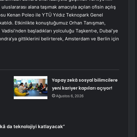
i uluslararası alana taşımak amacıyla açılan ofisin açılış
losu Kenan Poleo ile YTÜ Yıldız Teknopark Genel
katıldı. Etkinlikte konuştuğumuz Orhan Tanışman,
 Vadisi’nden başladıkları yolculuğu Taşkent›e, Dubai’ye
ndra’ya gittiklerini belirterek, Amsterdam ve Berlin için
Yapay zekâ sosyal bilimcilere
yeni kariyer kapıları açıyor!
Ağustos 6, 2026
kâ da teknolojiyi katlayacak”