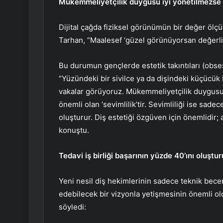
Mükemmeliyetçilik duygusu iyi yönetilmezse 
Dijital çağda fiziksel görünümün bir değer ölçü
Tarhan, “Maalesef ‘güzel görünüyorsan değerlisin
Bu durumun gençlerde estetik takıntıları (obse
“Yüzündeki bir sivilce ya da dişindeki küçücük
vakalar görüyoruz. Mükemmeliyetçilik duygusu i
önemli olan ‘sevimlilik’tir. Sevimliliği ise sad
oluşturur. Diş estetiği özgüven için önemlidir;
konuştu.
Tedavi iş birliği başarının yüzde 40’ını oluştu
Yeni nesil diş hekimlerinin sadece teknik bece
edebilecek bir vizyonla yetişmesinin önemli ol
söyledi: