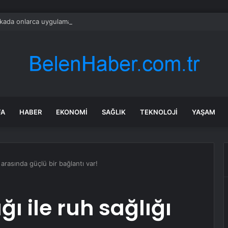
ada onlarca uygulamanın yerini tek asistan alabilir
FA
HABER
EKONOMI
SAĞLIK
TEKNOLOJI
YAŞAM
ı arasında güçlü bir bağlantı var!
ğı ile ruh sağlığı