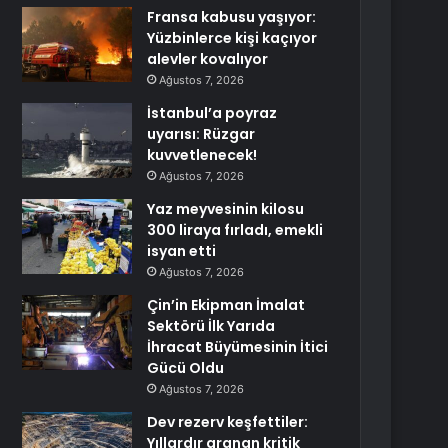
Fransa kabusu yaşıyor:
Yüzbinlerce kişi kaçıyor
alevler kovalıyor
Ağustos 7, 2026
İstanbul’a poyraz
uyarısı: Rüzgar
kuvvetlenecek!
Ağustos 7, 2026
Yaz meyvesinin kilosu
300 liraya fırladı, emekli
isyan etti
Ağustos 7, 2026
Çin’in Ekipman İmalat
Sektörü İlk Yarıda
İhracat Büyümesinin İtici
Gücü Oldu
Ağustos 7, 2026
Dev rezerv keşfettiler:
Yıllardır aranan kritik