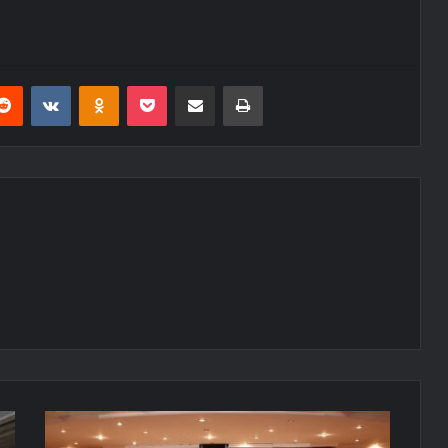
erest
Reddit
VKontakte
Odnoklassniki
Pocket
E-Posta ile paylaş
Yazdır