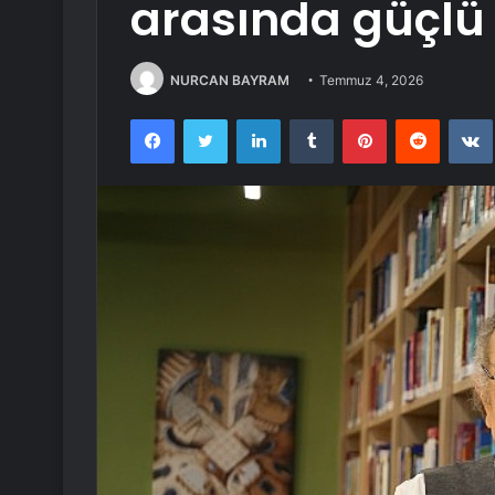
arasında güçlü 
NURCAN BAYRAM
Temmuz 4, 2026
Facebook
Twitter
LinkedIn
Tumblr
Pinterest
Reddit