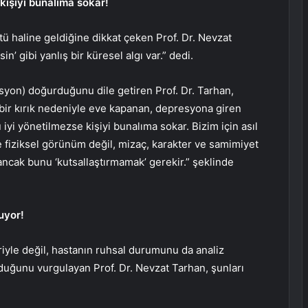
kişiyi bunalıma sokar!
tü haline geldiğine dikkat çeken Prof. Dr. Nevzat
’ gibi yanlış bir küresel algı var.” dedi.
syon) doğurduğunu dile getiren Prof. Dr. Tarhan,
 bir kırık nedeniyle eve kapanan, depresyona giren
yi yönetilmezse kişiyi bunalıma sokar. Bizim için asıl
ece fiziksel görünüm değil, mizaç, karakter ve samimiyet
 ancak bunu ‘kutsallaştırmamak’ gerekir.” şeklinde
ruyor!
riyle değil, hastanın ruhsal durumunu da analiz
duğunu vurgulayan Prof. Dr. Nevzat Tarhan, şunları