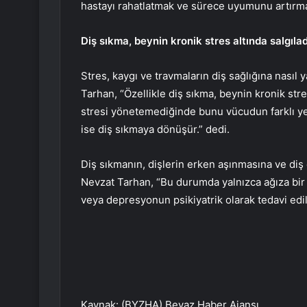
hastayı rahatlatmak ve sürece uyumunu artırmak 
Diş sıkma, beynin kronik stres altında salgıla
Stres, kaygı ve travmaların diş sağlığına nasıl 
Tarhan, “Özellikle diş sıkma, beynin kronik str
stresi yönetemediğinde bunu vücudun farklı yer
ise diş sıkmaya dönüşür.” dedi.
Diş sıkmanın, dişlerin erken aşınmasına ve diş et
Nevzat Tarhan, “Bu durumda yalnızca ağıza bir ap
veya depresyonun psikiyatrik olarak tedavi edil
Kaynak: (BYZHA) Beyaz Haber Ajansı