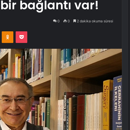
bir bağlantı var!
0
0
2 dakika okuma süresi
VKontakte
Odnoklassniki
Pocket