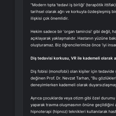
“Modern tıpta ‘tedavi iş birliği’ (terapötik ittif
tarihsel olarak ağrı ve korkuyla özdeşleşmiş b
ilişkisi çok önemlidir.
Hekim sadece bir ‘organ tamircisi’ gibi değil, 
açıklayarak yaklaşmalıdır. Hastanın yüzüne bak
oluşturamaz. Biz öğrencilerimize önce ‘iyi insan
Diş tedavisi korkusu, VR ile kademeli olarak a
Diş fobisi (monofobi) olan kişiler için tedavide 
değinen Prof. Dr. Nevzat Tarhan, “Bu gözlüklerl
deneyimlerken kademeli olarak duyarsızlaşmayı
Ayrıca çocuklarda veya otizm gibi özel durumu
yaparak travma oluşmasının önüne geçildiğini a
hipnoterapi (hipnoz) teknikleri kullanılarak has