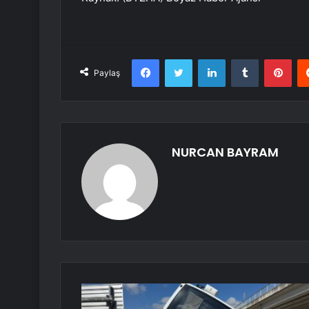
Facebook
Twitter
LinkedIn
Tumblr
Pint
Paylaş
NURCAN BAYRAM