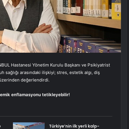
BUL Hastanesi Yönetim Kurulu Başkanı ve Psikiyatrist
h sağlığı arasındaki ilişkiyi; stres, estetik algı, diş
üzerinden değerlendirdi.
temik enflamasyonu tetikleyebilir!
e
Türkiye’nin ilk yerli kalp-