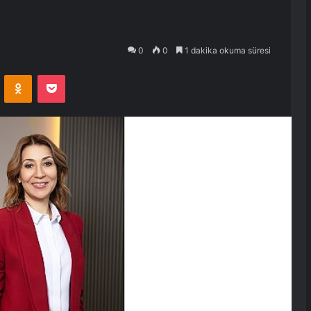
0
0
1 dakika okuma süresi
VKontakte
Odnoklassniki
Pocket