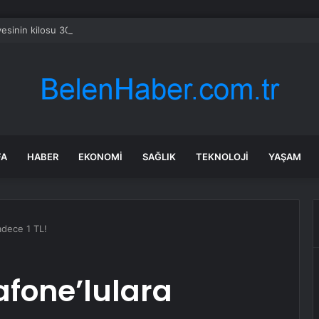
sinin kilosu 300 liraya fırladı, emekli isyan etti
FA
HABER
EKONOMI
SAĞLIK
TEKNOLOJI
YAŞAM
adece 1 TL!
afone’lulara