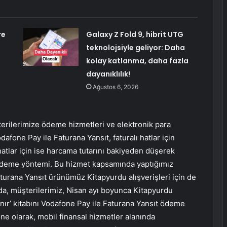
re
Galaxy Z Fold 9, hibrit UTG
teknolojsiyle geliyor: Daha
kolay katlanma, daha fazla
dayanıklılık!
Ağustos 6, 2026
erilerimize ödeme hizmetleri ve elektronik para
afone Pay ile Faturana Yansıt, faturalı hatlar için
 hatlar için ise harcama tutarını bakiyeden düşerek
r ödeme yöntemi. Bu hizmet kapsamında yaptığımız
 Faturana Yansıt ürünümüz Kitapyurdu alışverişleri için de
a, müşterilerimiz, Nisan ayı boyunca Kitapyurdu
anır’ kitabını Vodafone Pay ile Faturana Yansıt ödeme
one olarak, mobil finansal hizmetler alanında