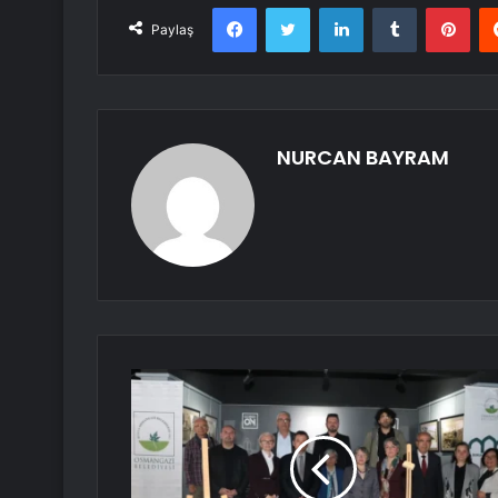
Facebook
Twitter
LinkedIn
Tumblr
Pint
Paylaş
NURCAN BAYRAM