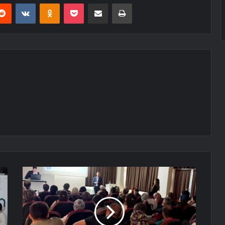
erest
Reddit
VKontakte
Odnoklassniki
Pocket
E-Posta ile paylaş
Yazdır