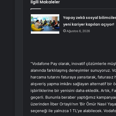
İlgili Makaleler
Yapay zekâ sosyal bilimcile
yeni kariyer kapıları açıyor!
Ağustos 6, 2026
“Vodafone Pay olarak, inovatif çözümlerle müşt
alanında farklılaşmış deneyimler sunuyoruz. Vod
harcama tutarını faturaya yansıtarak, faturasız
alışveriş yapma imkânı sağlayan alternatif bi
işbirliklerine bir yenisini daha ekledik. Artık,
geçerli. Bununla beraber yaptığımız kampanyad
üzerinden İlber Ortaylı’nın ‘Bir Ömür Nasıl Yaş
seçeneği ile yalnızca 1 TL’ye alabilecek. Vodaf