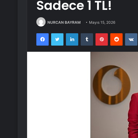
Sadece 1 TL!
NURCAN BAYRAM
Mayıs 15, 2026
Facebook
Twitter
LinkedIn
Tumblr
Pinterest
Reddit