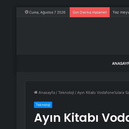
Yaz meyve
Cuma, Ağustos 7 2026
Son Dakika Haberleri
ANASAY
Anasayfa
/
Teknoloji
/
Ayın Kitabı Vodafone’lulara S
Teknoloji
Ayın Kitabı Vod