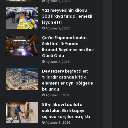
Ağustos 7, 2026
Yaz meyvesinin kilosu
300 liraya fırladı, emekli
isyan etti
Ağustos 7, 2026
Çin’in Ekipman İmalat
Sektörü İlk Yarıda
İhracat Büyümesinin İtici
Gücü Oldu
Ağustos 7, 2026
Dev rezerv keşfettiler:
Yıllardır aranan kritik
elementler aynı bölgede
bulundu
Ağustos 6, 2026
96 yıllık evi tadilata
soktular: Gizli kapıyı
açınca karşılarına çıktı
Ağustos 6, 2026