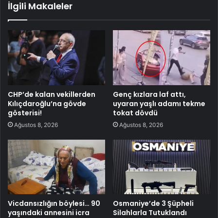
İlgili Makaleler
CHP’de kalan vekillerden
Genç kızlara laf attı,
Kılıçdaroğlu’na gövde
uyaran yaşlı adamı tekme
gösterisi!
tokat dövdü
Ağustos 8, 2026
Ağustos 8, 2026
Vicdansızlığın böylesi… 90
Osmaniye’de 3 Şüpheli
yaşındaki annesini icra
Silahlarla Tutuklandı