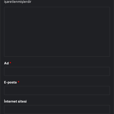
işaretlenmişlerdir
Y
o
r
u
m
*
Ad
*
E-posta
*
İnternet sitesi