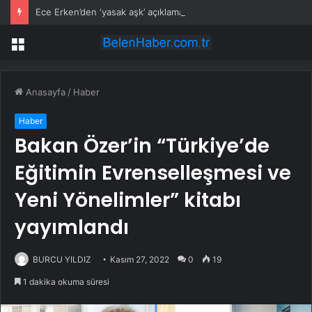
Ece Erken’den ‘yasak aşk’ açıklaması: Hukuki yollara başvuruyor
Menü
Anasayfa
/
Haber
Haber
Bakan Özer’in “Türkiye’de
Eğitimin Evrenselleşmesi ve
Yeni Yönelimler” kitabı
yayımlandı
BURCU YILDIZ
Kasım 27, 2022
0
19
1 dakika okuma süresi