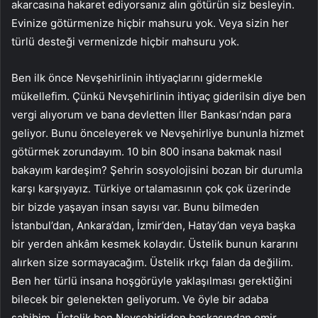
akarcasına hakaret ediyorsanız alın götürün siz besleyin.
Evinize götürmenize hiçbir mahsuru yok. Veya sizin her
türlü desteği vermenizde hiçbir mahsuru yok.
Ben ilk önce Nevşehirlinin ihtiyaçlarını gidermekle
mükellefim. Çünkü Nevşehirlinin ihtiyaç giderilsin diye ben
vergi alıyorum ve bana devletten İller Bankası’ndan para
geliyor. Bunu önceleyerek ve Nevşehirliye bununla hizmet
götürmek zorundayım. 10 bin 800 insana bakmak nasıl
bakayım kardeşim? Şehrin sosyolojisini bozan bir durumla
karşı karşıyayız. Türkiye ortalamasının çok çok üzerinde
bir bizde yaşayan insan sayısı var. Bunu bilmeden
İstanbul’dan, Ankara’dan, İzmir’den, Hatay’dan veya başka
bir yerden ahkâm kesmek kolaydır. Üstelik bunun kararını
alırken size sormayacağım. Üstelik ırkçı falan da değilim.
Ben her türlü insana hoşgörüyle yaklaşılması gerektiğini
bilecek bir gelenekten geliyorum. Ve öyle bir adaba
sahibim. Üstelik ben Nevşehirliden başkasından emir