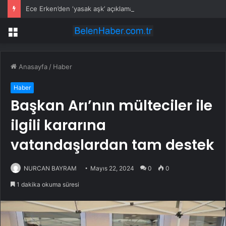
Ece Erken’den ‘yasak aşk’ açıklaması: Hukuki yollara başvuruyor
Menü
Anasayfa
/
Haber
Haber
Başkan Arı’nın mülteciler ile
ilgili kararına
vatandaşlardan tam destek
NURCAN BAYRAM
Mayıs 22, 2024
0
0
1 dakika okuma süresi