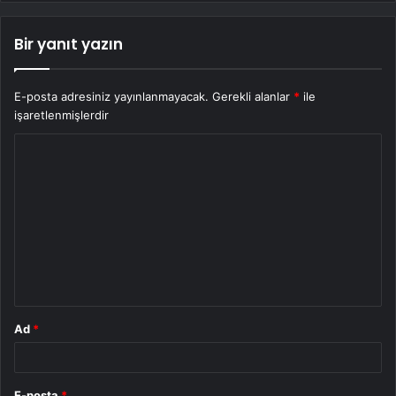
Bir yanıt yazın
E-posta adresiniz yayınlanmayacak.
Gerekli alanlar
*
ile
işaretlenmişlerdir
Y
o
r
u
m
*
Ad
*
E-posta
*