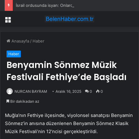
İsrail ordusunda isyan: Onlarca asker silahlarını bırakıp üssü terk etti
Menü
Anasayfa
/
Haber
Haber
Benyamin Sönmez Müzik
Festivali Fethiye’de Başladı
NURCAN BAYRAM
Aralık 16, 2025
0
0
Bir dakikadan az
Muğla’nın Fethiye ilçesinde, viyolonsel sanatçısı Benyamin
Sönmez’in anısına düzenlenen Benyamin Sönmez Klasik
Müzik Festivali’nin 12’ncisi gerçekleştirildi.