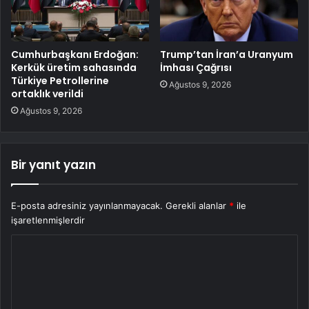
Cumhurbaşkanı Erdoğan:
Trump’tan İran’a Uranyum
Kerkük üretim sahasında
İmhası Çağrısı
Türkiye Petrollerine
Ağustos 9, 2026
ortaklık verildi
Ağustos 9, 2026
Bir yanıt yazın
E-posta adresiniz yayınlanmayacak.
Gerekli alanlar
*
ile
işaretlenmişlerdir
Y
o
r
u