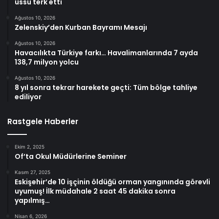
üssü terk etti
Ağustos 10, 2026
Zelenskiy’den Kurban Bayramı Mesajı
Ağustos 10, 2026
Havacılıkta Türkiye farkı… Havalimanlarında 7 ayda
138,7 milyon yolcu
Ağustos 10, 2026
8 yıl sonra tekrar harekete geçti: Tüm bölge tahliye
ediliyor
Rastgele Haberler
Ekim 2, 2025
Of’ta Okul Müdürlerine Seminer
Kasım 27, 2025
Eskişehir’de 10 işçinin öldüğü orman yangınında görevli
uyumuş! İlk müdahale 2 saat 45 dakika sonra
yapılmış…
Nisan 6, 2026