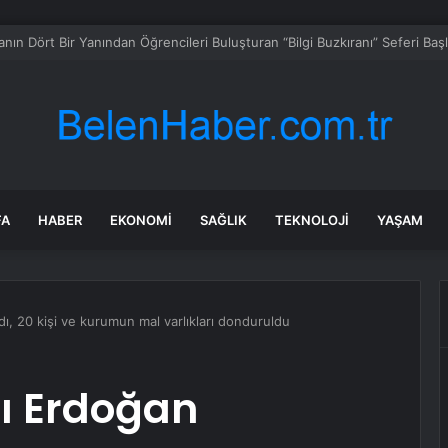
 zekâ sosyal bilimcilere yeni kariyer kapıları açıyor!
FA
HABER
EKONOMI
SAĞLIK
TEKNOLOJI
YAŞAM
, 20 kişi ve kurumun mal varlıkları donduruldu
 Erdoğan