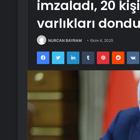
imzaladı, 20 ki
varlıkları dond
NURCAN BAYRAM
Ekim 4, 2025
Facebook
Twitter
LinkedIn
Tumblr
Pinterest
Reddit