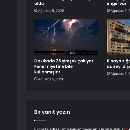
oldu
engel var
Ağustos 5, 2026
Ağustos 5, 
Dakikada 28 şimşek çakıyor:
Binaya sığ
Fener niyetine bile
daireyi dış
kullanmışlar
Ağustos 5, 
Ağustos 5, 2026
Bir yanıt yazın
E-posta adresiniz yayınlanmayacak.
Gerekli alanlar
*
i