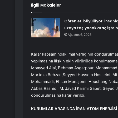
İlgili Makaleler
Görenleri büyülüyor: İnsanla
uzaya taşıyacak araç işte 
Ağustos 6, 2026
Karar kapsamındaki mal varlığının dondurulması 
yapılmasına ilişkin ekin yürürlüğe konulmasına
Moayyed Alai, Behman Asgarpour, Mohammad Fe
Morteza Behzad,Seyyed Hussein Hosseini, Ali H
Mohammadi, Ehsan Monajemi, Houshang Nobar,
Abbas Rashidi, M. Javad Karimi Sabet, Seyed J
dondurulmasına karar verildi.
KURUMLAR ARASINDA İRAN ATOM ENERJİSİ