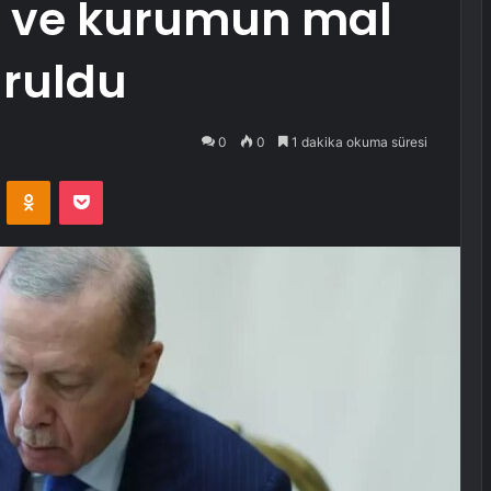
şi ve kurumun mal
uruldu
0
0
1 dakika okuma süresi
VKontakte
Odnoklassniki
Pocket