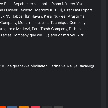
e Bank Sepah International, İsfahan Nükleer Yakıt
n Nükleer Teknoloji Merkezi (ENTC), First East Export
lux NV, Jabber İbn Hayan, Karaj Nükleer Araştırma
 Company, Modern Industries Technique Company,
Araştırma Merkezi, Pars Trash Company, Pishgam
 Tamas Company gibi kuruluşların da mal varlıkları
ürürlüğe girecekve hükümleri Hazine ve Maliye Bakanlığı
erest
Reddit
VKontakte
Odnoklassniki
Pocket
E-Posta ile paylaş
Yazdır