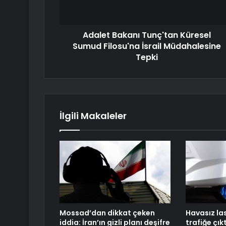
Adalet Bakanı Tunç'tan Küresel
Sumud Filosu'na İsrail Müdahalesine
Tepki
İlgili Makaleler
Mossad’dan dikkat çeken
Havasız la
iddia: İran’ın gizli planı deşifre
trafiğe çık