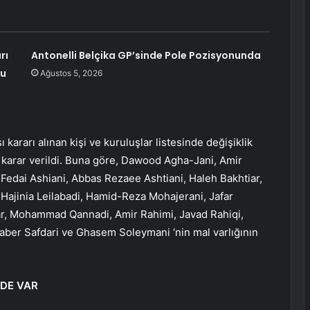
rı
Antonelli Belçika GP’sinde Pole Pozisyonunda
bu
Ağustos 5, 2026
kararı alınan kişi ve kuruluşlar listesinde değişiklik
 karar verildi. Buna göre, Dawood Agha-Jani, Amir
dai Ashiani, Abbas Rezaee Ashtiani, Haleh Bakhtiar,
ajinia Leilabadi, Hamid-Reza Mohajerani, Jafar
 Mohammad Qannadi, Amir Rahimi, Javad Rahiqi,
aber Safdari ve Ghasem Soleymani ‘nin mal varlığının
 DE VAR