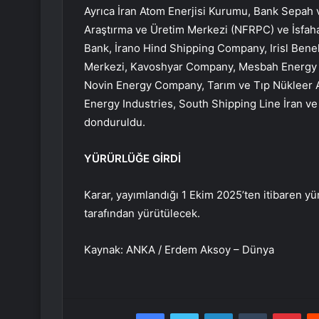
Ayrıca İran Atom Enerjisi Kurumu, Bank Sepah v
Araştırma ve Üretim Merkezi (NFRPC) ve İsfaha
Bank, İrano Hind Shipping Company, Irisl Bene
Merkezi, Kavoshyar Company, Mesbah Energy
Novin Energy Company, Tarım ve Tıp Nükleer 
Energy Industries, South Shipping Line İran ve
donduruldu.
YÜRÜRLÜĞE GİRDİ
Karar, yayımlandığı 1 Ekim 2025’ten itibaren y
tarafından yürütülecek.
Kaynak: ANKA / Erdem Aksoy – Dünya
Facebook
Twitter
LinkedIn
Tumblr
Pint