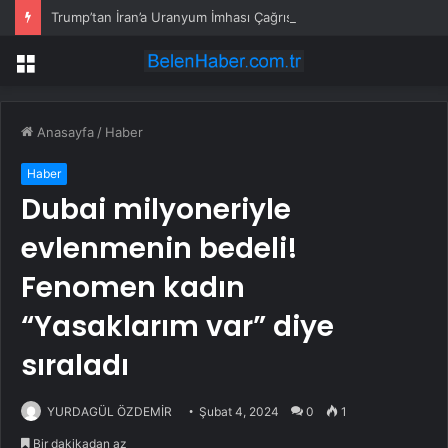
Trump’tan İran’a Uranyum İmhası Çağrısı
Menü
Anasayfa
/
Haber
Haber
Dubai milyoneriyle
evlenmenin bedeli!
Fenomen kadın
“Yasaklarım var” diye
sıraladı
YURDAGÜL ÖZDEMİR
Şubat 4, 2024
0
1
Bir dakikadan az