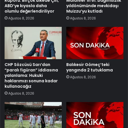
Raporu: Birçok ülkede Çin,
Maldivler’in 61. bağımsızlık
ABD’ye kıyasla daha
yıldönümünde mevkidaşı
olumlu değerlendiriliyor
Muizzu’yu kutladı
Ağustos 8, 2026
Ağustos 8, 2026
CHP Sözcüsü Sarı’dan
Balıkesir Gömeç’teki
“paralı figüran” iddiasına
yangında 2 tutuklama
yalanlama: Hukuki
Ağustos 8, 2026
haklarımızı sonuna kadar
kullanacağız
Ağustos 8, 2026