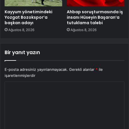
Kayyum yönetimindeki
Ahbap soruşturmasında iş
Yozgat Bozokspor’a
insanı Hüseyin Başaran’a
başkan adayı
tutuklama talebi
Ağustos 8, 2026
Ağustos 8, 2026
Bir yanıt yazın
E-posta adresiniz yayınlanmayacak.
Gerekli alanlar
*
ile
işaretlenmişlerdir
Y
o
r
u
m
*