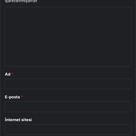
işaretlenmişlerdir
Y
o
r
u
m
*
Ad
*
E-posta
*
İnternet sitesi