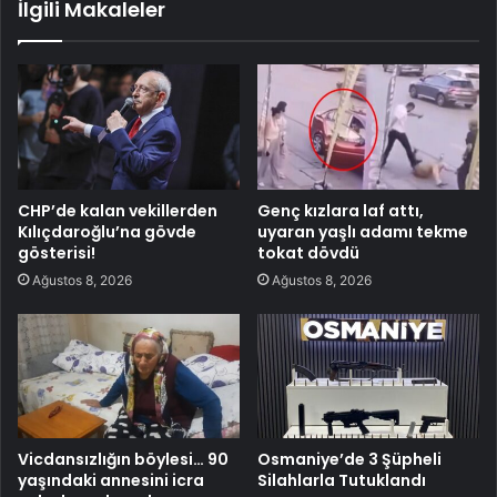
İlgili Makaleler
CHP’de kalan vekillerden
Genç kızlara laf attı,
Kılıçdaroğlu’na gövde
uyaran yaşlı adamı tekme
gösterisi!
tokat dövdü
Ağustos 8, 2026
Ağustos 8, 2026
Vicdansızlığın böylesi… 90
Osmaniye’de 3 Şüpheli
yaşındaki annesini icra
Silahlarla Tutuklandı