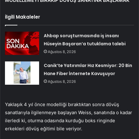
MODELLEMEYİ BIRAKIP DÖVÜŞ SANATINA BAŞLAMAK
İlgili Makaleler
Ahbap soruşturmasında iş insanı
Hüseyin Başaran’a tutuklama talebi
Ağustos 8, 2026
Canik’te Yatırımlar Hız Kesmiyor: 20 Bin
Hane Fiber İnternete Kavuşuyor
Ağustos 8, 2026
Yaklaşık 4 yıl önce modelliği bıraktıktan sonra dövüş
sanatlarıyla ilgilenmeye başlayan Weiss, sanatında o kadar
ilerledi ki, oturma odasında kurduğu boks ringinde
erkekleri dövüş eğitimi bile veriyor.