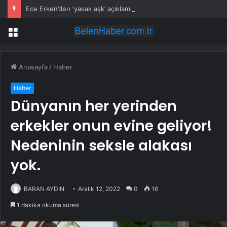
Ece Erken’den ‘yasak aşk’ açıklaması: Hukuki yollara başvuruyor
Menü
Anasayfa
/
Haber
Haber
Dünyanın her yerinden
erkekler onun evine geliyor!
Nedeninin seksle alakası
yok.
BARAN AYDIN
Aralık 12, 2022
0
16
1 dakika okuma süresi