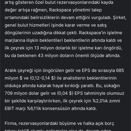
artış gösteren özel bulut rezervasyonlarındaki kayda
değer artışa rağmen, Rackspace yönetimi talep
ortamındaki belirsizliklerin devam ettiğini vurguladı. Şirket,
genel bulut hizmetleri işinde karar verme ve satış
döngülerinin uzadığına dikkat çekti. Rackspace’in işletme
marjlarına ilişkin beklentileri beklentilerin altında kaldı ve
ilk çeyrek için 13 milyon dolarlık bir işletme karı öngördü,
bu da beklenen 43 milyon doların önemli ölçüde altında.
Aralık çeyreği için öngörülen gelir ve EPS de sırasıyla 685
milyon $ ve (0,12-0,14 $) ile analistlerin beklentilerinin
oldukça altında kalarak hayal kırıklığı yarattı. Bu, sokağın
709 milyon dolar gelir ve (0,04 $) EPS tahminiyle olumsuz
bir şekilde karşılaştırılırken, ilk çeyrek için %2,0’lık zımni
EBIT marjı %6,1’lik konsensüsün altında kaldı.
Firma, rezervasyonlardaki büyüme ve halka açık borç
takası teklifi olumlu gelişmeler olsa da, devam eden