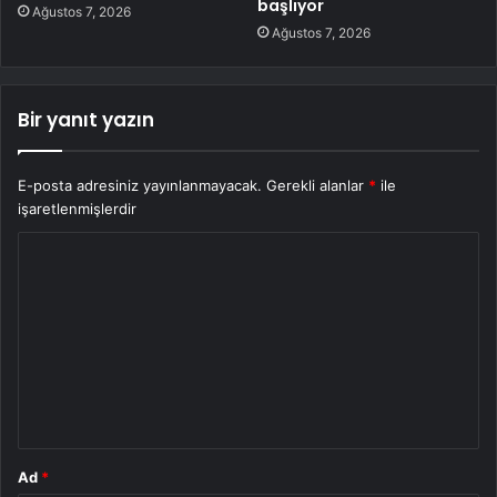
başlıyor
Ağustos 7, 2026
Ağustos 7, 2026
Bir yanıt yazın
E-posta adresiniz yayınlanmayacak.
Gerekli alanlar
*
ile
işaretlenmişlerdir
Y
o
r
u
m
*
Ad
*