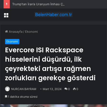
Trump’tan İran’a Uranyum İmhası Çağrısı
Menü
Anasayfa
/
Ekonomi
Ekonomi
Evercore ISI Rackspace
hisselerini düşürdü, ilk
çeyrekteki artışa rağmen
zorlukları gerekçe gösterdi
NURCAN BAYRAM
Mart 13, 2024
0
0
1 dakika okuma süresi