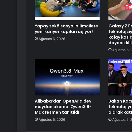
Yapay zekâ sosyal bilimcilere
Galaxy Z Fo
yeni kariyer kapıları açıyor!
teknolojsiy
kolay katl
Ağustos 6, 2026
dayanıklılı
Ağustos 6, 
Alibaba’dan OpenAI’a dev
Bakan Kacı
meydan okuma: Qwen3.8-
teknolojiyi
Max resmen tanıtıldı
olarak katı
Ağustos 5, 2026
Ağustos 5, 