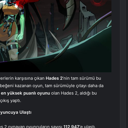
rlerin karşısına çıkan
Hades 2
‘nin tam sürümü bu
 beğeni kazanan oyun, tam sürümüyle çıtayı daha da
 en yüksek puanlı oyunu
olan Hades 2, aldığı bu
çıkış yaptı.
Oyuncuya Ulaştı
es 2 oynayan oyuncuların sayısı
112,947
‘e ulaştı.