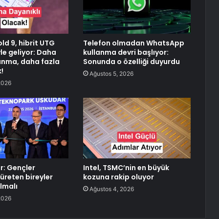
ld 9, hibrit UTG
Telefon olmadan WhatsApp
le geliyor: Daha
kullanma devri başlıyor:
anma, daha fazla
Sonunda o özelliği duyurdu
k!
Ağustos 5, 2026
2026
r: Gençler
Intel, TSMC’nin en büyük
 üreten bireyler
kozuna rakip oluyor
lmalı
Ağustos 4, 2026
2026