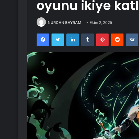
oyunu ikiye kat
NURCAN BAYRAM
Ekim 2, 2025
Facebook
Twitter
LinkedIn
Tumblr
Pinterest
Reddit