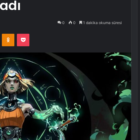
ladı
0
0
1 dakika okuma süresi
VKontakte
Odnoklassniki
Pocket