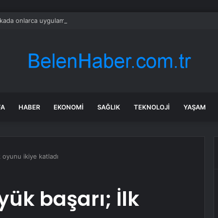
ada onlarca uygulamanın yerini tek asistan alabilir
FA
HABER
EKONOMI
SAĞLIK
TEKNOLOJI
YAŞAM
 oyunu ikiye katladı
ük başarı; İlk