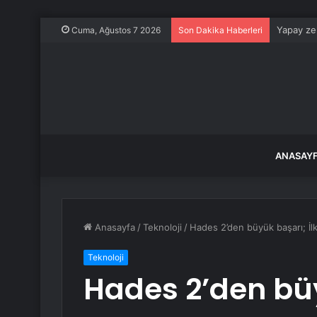
Yapay zek
Cuma, Ağustos 7 2026
Son Dakika Haberleri
ANASAY
Anasayfa
/
Teknoloji
/
Hades 2’den büyük başarı; İlk
Teknoloji
Hades 2’den büy