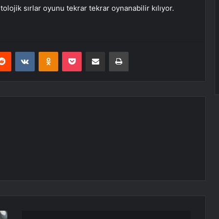
lojik sırlar oyunu tekrar tekrar oynanabilir kılıyor.
erest
Reddit
VKontakte
Odnoklassniki
Pocket
E-Posta ile paylaş
Yazdır