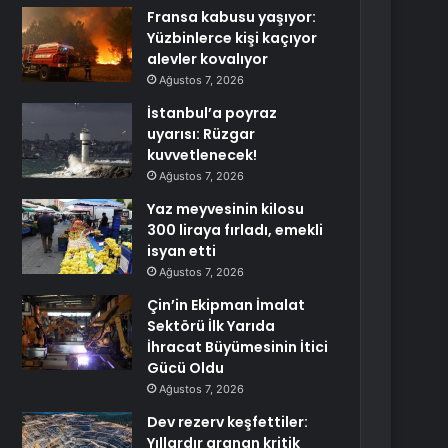
Fransa kabusu yaşıyor:
Yüzbinlerce kişi kaçıyor
alevler kovalıyor
Ağustos 7, 2026
İstanbul’a poyraz
uyarısı: Rüzgar
kuvvetlenecek!
Ağustos 7, 2026
Yaz meyvesinin kilosu
300 liraya fırladı, emekli
isyan etti
Ağustos 7, 2026
Çin’in Ekipman İmalat
Sektörü İlk Yarıda
İhracat Büyümesinin İtici
Gücü Oldu
Ağustos 7, 2026
Dev rezerv keşfettiler:
Yıllardır aranan kritik