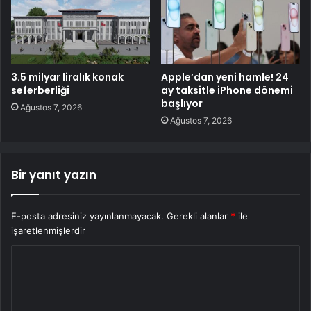
3.5 milyar liralık konak
Apple’dan yeni hamle! 24
seferberliği
ay taksitle iPhone dönemi
başlıyor
Ağustos 7, 2026
Ağustos 7, 2026
Bir yanıt yazın
E-posta adresiniz yayınlanmayacak.
Gerekli alanlar
*
ile
işaretlenmişlerdir
Y
o
r