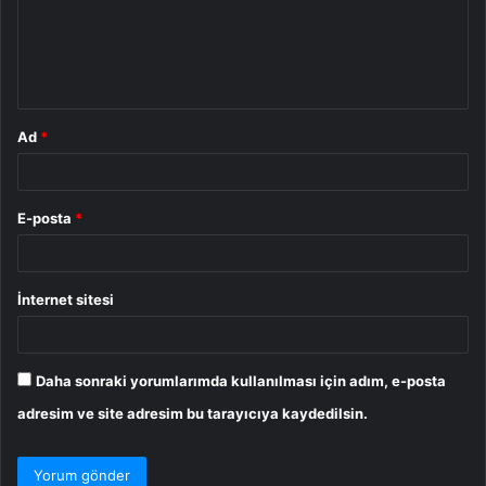
u
m
*
Ad
*
E-posta
*
İnternet sitesi
Daha sonraki yorumlarımda kullanılması için adım, e-posta
adresim ve site adresim bu tarayıcıya kaydedilsin.