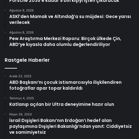
Porsche 2035’e kadar 9 bin kişiyi işten çıkaracak
Ağustos 9, 2026
ASKİ’den Mamak ve Altındağ’a su müjdesi: Gece yarısı
verilecek
Ağustos 8, 2026
Pew Araştırma Merkezi Raporu: Birçok ülkede Çin,
ABD’ye kıyasla daha olumlu değerlendiriliyor
Rastgele Haberler
Aralık 23, 2025
ABD Başkanı’nı çocuk istismarcısıyla ilişkilendiren
fotoğraflar apar topar kaldırıldı
Temmuz 4, 2025
Katlanıp açılan bir Ultra deneyimine hazır olun
Nisan 26, 2024
İsrail Dışişleri Bakanı’nın Erdoğan’ı hedef alan
paylaşımına Dışişleri Bakanlığı’ndan yanıt: Ciddiyetsiz
ve samimiyetsiz