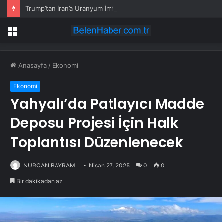
Trump’tan İran’a Uranyum İmhası Çağrısı
Menü
Anasayfa
/
Ekonomi
Ekonomi
Yahyalı’da Patlayıcı Madde
Deposu Projesi İçin Halk
Toplantısı Düzenlenecek
NURCAN BAYRAM
Nisan 27, 2025
0
0
Bir dakikadan az